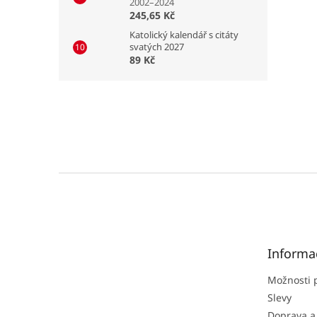
2002–2024
245,65 Kč
Katolický kalendář s citáty
svatých 2027
89 Kč
Z
á
p
a
t
Informa
í
Možnosti 
Slevy
Doprava a