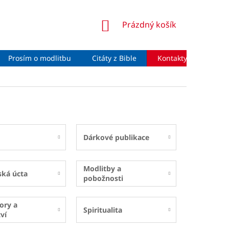
NÁKUPNÍ
Prázdný košík
KOŠÍK
Prosím o modlitbu
Citáty z Bible
Kontakty
Moje 
Dárkové publikace
Modlitby a
ská úcta
pobožnosti
ory a
Spiritualita
ví