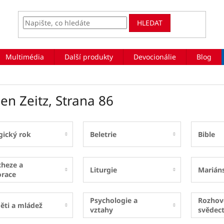
HLEDAT
Multimédia
Další produkty
Devocionálie
Blog
en Zeitz
, Strana 86
gický rok
Beletrie
Bible
cheze a
Liturgie
Marián
orace
Psychologie a
Rozhov
ěti a mládež
vztahy
svědect