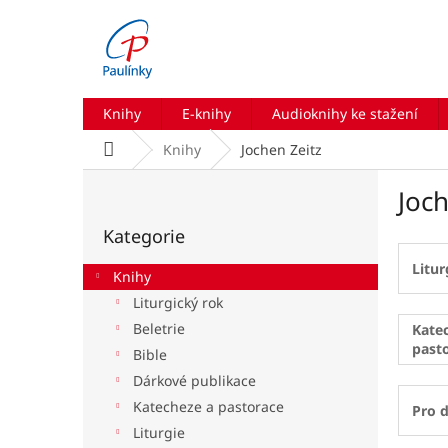
Přejít
na
obsah
Knihy
E-knihy
Audioknihy ke stažení
Domů
Knihy
Jochen Zeitz
P
Joch
o
Přeskočit
s
Kategorie
kategorie
t
r
Litur
Knihy
a
Liturgický rok
n
Beletrie
n
Kate
past
í
Bible
p
Dárkové publikace
a
Katecheze a pastorace
Pro d
n
Liturgie
e