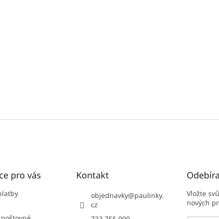
ce pro vás
Kontakt
Odebíra
platby
Vložte sv
objednavky
@
paulinky.
nových p
cz
 poštovné
733 755 999