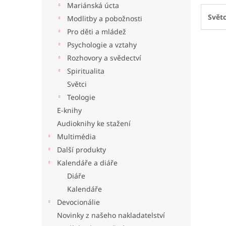
Mariánská úcta
l
Světc
Modlitby a pobožnosti
Pro děti a mládež
Psychologie a vztahy
Rozhovory a svědectví
Spiritualita
Světci
Teologie
E-knihy
Audioknihy ke stažení
Multimédia
Další produkty
Kalendáře a diáře
Diáře
Kalendáře
Devocionálie
Novinky z našeho nakladatelství