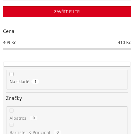
í
p
ZAVŘÍT FILTR
r
o
d
Cena
u
k
409
Kč
410
Kč
t
ů
Na skladě
1
Značky
Albatros
0
Barrister & Principal
0