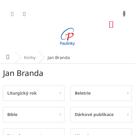
Přejít
na
obsah
NÁKUP
KOŠÍK
Domů
Knihy
Jan Branda
Jan Branda
Liturgický rok
Beletrie
Bible
Dárkové publikace