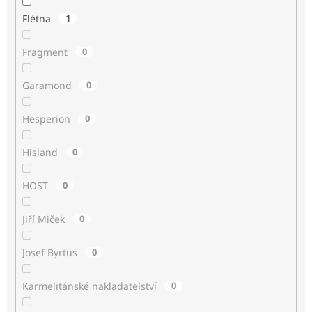
Flétna
1
Fragment
0
Garamond
0
Hesperion
0
Hisland
0
HOST
0
Jiří Miček
0
Josef Byrtus
0
Karmelitánské nakladatelství
0