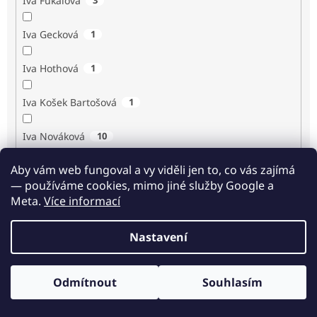
Iva Fukalová
Iva Gecková
1
Iva Hothová
1
Iva Košek Bartošová
1
Iva Nováková
10
Aby vám web fungoval a vy viděli jen to, co vás zajímá
Iva Procházková
1
— používáme cookies, mimo jiné služby Google a
Meta.
Více informací
Ivan Renč
1
Nastavení
Ivan Steiger
1
Ivana Karásková
1
Odmítnout
Souhlasím
Odběr novinek
Jack Frost
1