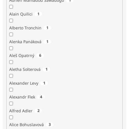
Adrien Mamadou Sawadogo
Alain Quilici
1
Alberto Tronchin
1
Alenka Panáková
1
Aleš Opatrný
6
Aletha Solterová
1
Alexander Levy
1
Alexandr Flek
4
Alfred Adler
2
Alice Bohuslavová
3