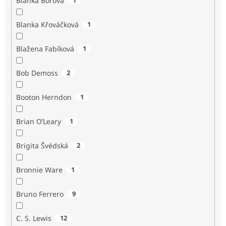
Blanka Borová
Blanka Křováčková
1
Blažena Fabíková
1
Bob Demoss
2
Booton Herndon
1
Brian O’Leary
1
Brigita Švédská
2
Bronnie Ware
1
Bruno Ferrero
9
C. S. Lewis
12