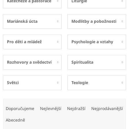
Katecheze a pastorace
Liturgie
Mariánská úcta
Modlitby a pobožnosti
Pro děti a mládež
Psychologie a vztahy
Rozhovory a svědectví
Spiritualita
Světci
Teologie
Ř
a
Doporučujeme
Nejlevnější
Nejdražší
Nejprodávanější
z
e
Abecedně
n