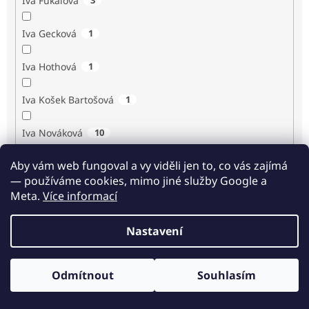
Iva Fukalová
Iva Gecková
1
Iva Hothová
1
Iva Košek Bartošová
1
Iva Nováková
10
Aby vám web fungoval a vy viděli jen to, co vás zajímá
Iva Procházková
1
— používáme cookies, mimo jiné služby Google a
Meta.
Více informací
Ivan Renč
1
Nastavení
Ivan Steiger
1
Ivana Karásková
1
Odmítnout
Souhlasím
Odběr novinek
Jack Frost
1