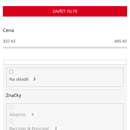
í
p
ZAVŘÍT FILTR
r
o
d
Cena
u
k
337
Kč
495
Kč
t
ů
Na skladě
3
Značky
Albatros
0
Barrister & Principal
0