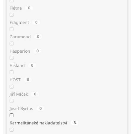
Flétna
0
Fragment
0
Garamond
0
Hesperion
0
Hisland
0
HOST
0
Jiří Miček
0
Josef Byrtus
0
Karmelitánské nakladatelství
3