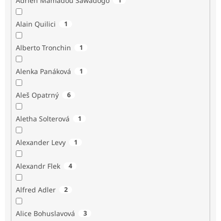
Adrien Mamadou Sawadogo
Alain Quilici
1
Alberto Tronchin
1
Alenka Panáková
1
Aleš Opatrný
6
Aletha Solterová
1
Alexander Levy
1
Alexandr Flek
4
Alfred Adler
2
Alice Bohuslavová
3