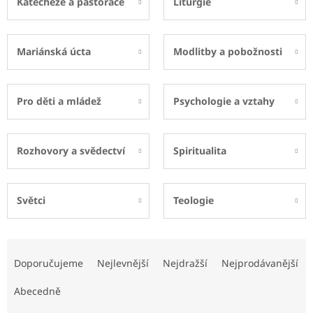
Katecheze a pastorace
Liturgie
Mariánská úcta
Modlitby a pobožnosti
Pro děti a mládež
Psychologie a vztahy
Rozhovory a svědectví
Spiritualita
Světci
Teologie
Ř
a
Doporučujeme
Nejlevnější
Nejdražší
Nejprodávanější
z
e
Abecedně
n