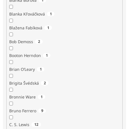
Blanka Borová
Blanka Křováčková
1
Blažena Fabíková
1
Bob Demoss
2
Booton Herndon
1
Brian O’Leary
1
Brigita Švédská
2
Bronnie Ware
1
Bruno Ferrero
9
C. S. Lewis
12