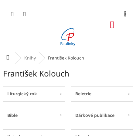
Přejít
na
obsah
NÁKUP
KOŠÍK
Domů
Knihy
František Kolouch
František Kolouch
Liturgický rok
Beletrie
Bible
Dárkové publikace