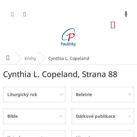
Přejít
na
obsah
NÁKUP
KOŠÍK
Domů
Knihy
Cynthia L. Copeland
Cynthia L. Copeland
, Strana 88
Liturgický rok
Beletrie
Bible
Dárkové publikace