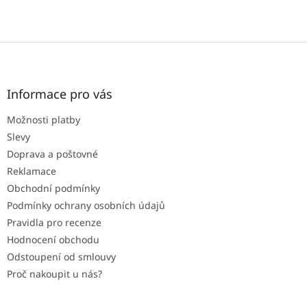
Z
á
p
a
Informace pro vás
t
Možnosti platby
í
Slevy
Doprava a poštovné
Reklamace
Obchodní podmínky
Podmínky ochrany osobních údajů
Pravidla pro recenze
Hodnocení obchodu
Odstoupení od smlouvy
Proč nakoupit u nás?