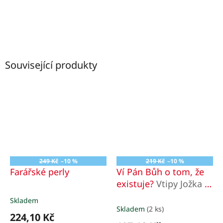
Související produkty
249 Kč
–10 %
219 Kč
–10 %
Farářské perly
Ví Pán Bůh o tom, že
existuje?
Vtipy Jožka a
Jožka
Skladem
Průměrné
Skladem
(2 ks)
hodnocení
224,10 Kč
produktu