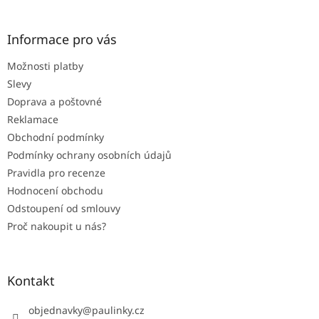
á
p
a
Informace pro vás
t
Možnosti platby
í
Slevy
Doprava a poštovné
Reklamace
Obchodní podmínky
Podmínky ochrany osobních údajů
Pravidla pro recenze
Hodnocení obchodu
Odstoupení od smlouvy
Proč nakoupit u nás?
Kontakt
objednavky
@
paulinky.cz