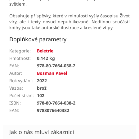
světlem.
Obsahuje příspěvky, které v minulosti vyšly časopisu Život
víry, ale i texty dosu
d nepublikované. Nedílnou součástí
knihy jsou také autorské ilustrace a kreslené vtipy.
Doplňkové parametry
Kategorie
:
Beletrie
Hmotnost
:
0.142 kg
EAN
:
978-80-7664-038-2
Autor
:
Bosman Pavel
Rok vydání
:
2022
Vazba
:
brož
Počet stran
:
102
ISBN
:
978-80-7664-038-2
EAN
:
9788076640382