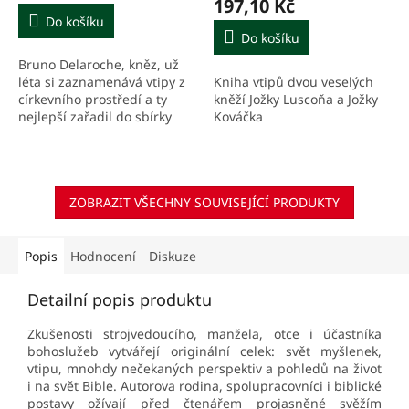
197,10 Kč
je
Do košíku
5,0
Do košíku
z
Bruno Delaroche, kněz, už
5
Kniha vtipů dvou veselých
léta si zaznamenává vtipy z
hvězdiček.
kněží Jožky Luscoňa a Jožky
církevního prostředí a ty
Kováčka
nejlepší zařadil do sbírky
Farářské perly. Zkrátka
dokud se umíme zasmát
sami sobě, není to...
ZOBRAZIT VŠECHNY SOUVISEJÍCÍ PRODUKTY
Popis
Hodnocení
Diskuze
Detailní popis produktu
Zkušenosti strojvedoucího, manžela, otce i účastníka
bohoslužeb vytvářejí originální celek: svět myšlenek,
vtipu, mnohdy nečekaných perspektiv a pohledů na život
i na svět Bible. Autorova rodina, spolupracovníci i biblické
postavy ožívají před čtenářem projasněné svěžím