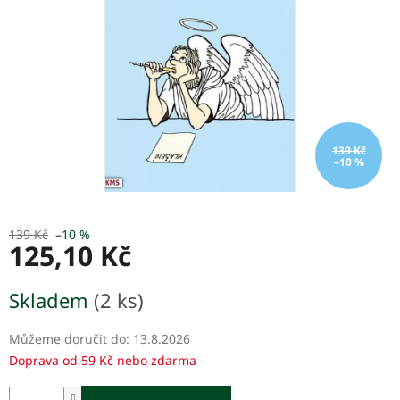
139 Kč
–10 %
139 Kč
–10 %
125,10 Kč
Měrná
Skladem
(2 ks)
cena:
Můžeme doručit do:
13.8.2026
Doprava od 59 Kč nebo zdarma