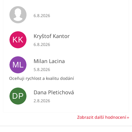
Hodnocení obchodu je 5 z 5 hvězdiček.
6.8.2026
Kryštof Kantor
KK
Hodnocení obchodu je 5 z 5 hvězdiček.
6.8.2026
Milan Lacina
ML
Hodnocení obchodu je 5 z 5 hvězdiček.
5.8.2026
Oceňuji rychlost a kvalitu dodání
Dana Pletichová
DP
Hodnocení obchodu je 5 z 5 hvězdiček.
2.8.2026
Zobrazit další hodnocení
Z