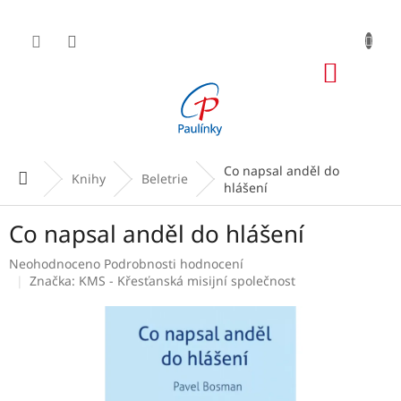
Přejít
na
obsah
NÁKUP
KOŠÍK
Co napsal anděl do
Domů
Knihy
Beletrie
hlášení
Co napsal anděl do hlášení
Průměrné
Neohodnoceno
Podrobnosti hodnocení
hodnocení
Značka:
KMS - Křesťanská misijní společnost
produktu
je
0,0
z
5
hvězdiček.