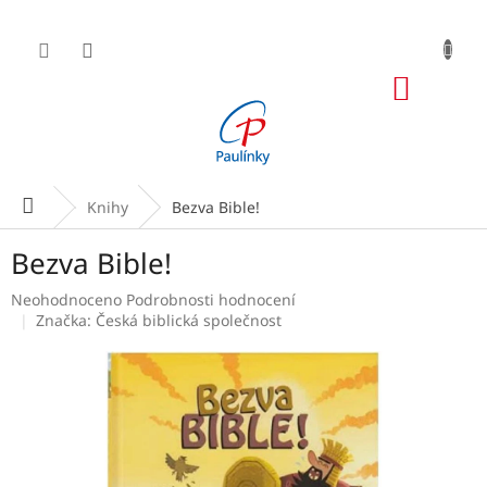
Přejít
na
obsah
NÁKUP
KOŠÍK
Domů
Knihy
Bezva Bible!
Bezva Bible!
Průměrné
Neohodnoceno
Podrobnosti hodnocení
hodnocení
Značka:
Česká biblická společnost
produktu
je
0,0
z
5
hvězdiček.