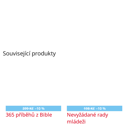
Související produkty
399 Kč
–10 %
198 Kč
–10 %
365 příběhů z Bible
Nevyžádané rady
mládeži