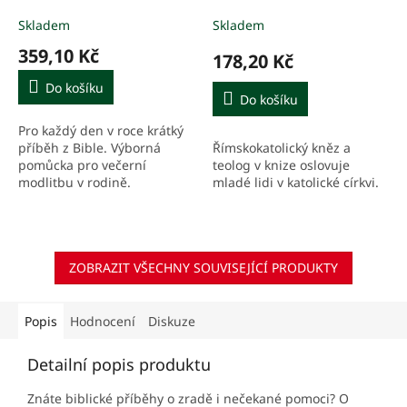
Skladem
Skladem
359,10 Kč
178,20 Kč
Do košíku
Do košíku
Pro každý den v roce krátký
Římskokatolický kněz a
příběh z Bible. Výborná
teolog v knize oslovuje
pomůcka pro večerní
mladé lidi v katolické církvi.
modlitbu v rodině.
ZOBRAZIT VŠECHNY SOUVISEJÍCÍ PRODUKTY
Popis
Hodnocení
Diskuze
Detailní popis produktu
Znáte biblické příběhy o zradě i nečekané pomoci? O