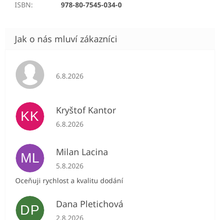
ISBN
:
978-80-7545-034-0
Hodnocení obchodu je 5 z 5 hvězdiček.
6.8.2026
Kryštof Kantor
KK
Hodnocení obchodu je 5 z 5 hvězdiček.
6.8.2026
Milan Lacina
ML
Hodnocení obchodu je 5 z 5 hvězdiček.
5.8.2026
Oceňuji rychlost a kvalitu dodání
Dana Pletichová
DP
Hodnocení obchodu je 5 z 5 hvězdiček.
2.8.2026