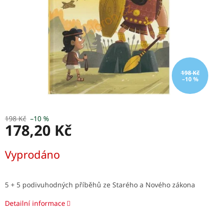
198 Kč
–10 %
198 Kč
–10 %
178,20 Kč
Měrná
Vyprodáno
cena:
5 + 5 podivuhodných příběhů ze Starého a Nového zákona
Detailní informace