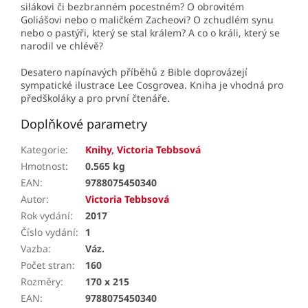
silákovi či bezbranném pocestném? O obrovitém
Goliášovi nebo o maličkém Zacheovi? O zchudlém synu
nebo o pastýři, který se stal králem? A co o králi, který se
narodil ve chlévě?
Desatero napínavých příběhů z Bible doprovázejí
sympatické ilustrace Lee Cosgrovea. Kniha je vhodná pro
předškoláky a pro první čtenáře.
Doplňkové parametry
Kategorie
:
Knihy
,
Victoria Tebbsová
Hmotnost
:
0.565 kg
EAN
:
9788075450340
Autor
:
Victoria Tebbsová
Rok vydání
:
2017
Číslo vydání
:
1
Vazba
:
Váz.
Počet stran
:
160
Rozměry
:
170 x 215
EAN
:
9788075450340