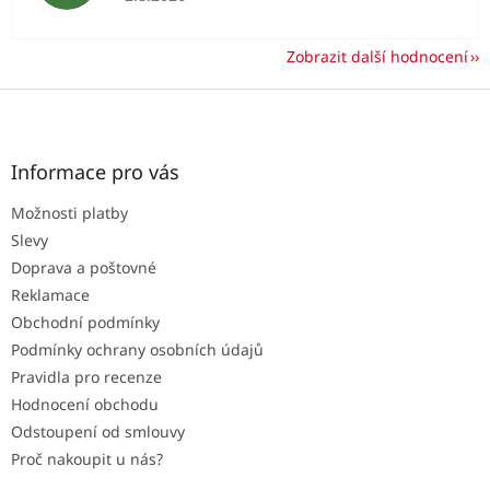
Zobrazit další hodnocení
Z
á
p
a
Informace pro vás
t
Možnosti platby
í
Slevy
Doprava a poštovné
Reklamace
Obchodní podmínky
Podmínky ochrany osobních údajů
Pravidla pro recenze
Hodnocení obchodu
Odstoupení od smlouvy
Proč nakoupit u nás?