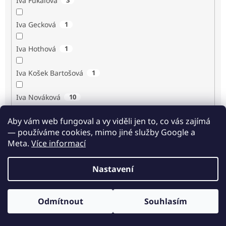
Iva Fukalová
Iva Gecková
1
Iva Hothová
1
Iva Košek Bartošová
1
Iva Nováková
10
Aby vám web fungoval a vy viděli jen to, co vás zajímá
Iva Procházková
1
— používáme cookies, mimo jiné služby Google a
Meta.
Více informací
Ivan Renč
1
Nastavení
Ivan Steiger
1
Ivana Karásková
1
Odmítnout
Souhlasím
Odběr novinek
Jack Frost
1