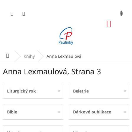
Přejít
na
obsah
NÁKUP
KOŠÍK
Domů
Knihy
Anna Lexmaulová
Anna Lexmaulová
, Strana 3
Liturgický rok
Beletrie
Bible
Dárkové publikace