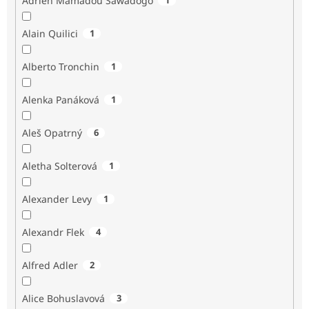
Adrien Mamadou Sawadogo
Alain Quilici
1
Alberto Tronchin
1
Alenka Panáková
1
Aleš Opatrný
6
Aletha Solterová
1
Alexander Levy
1
Alexandr Flek
4
Alfred Adler
2
Alice Bohuslavová
3