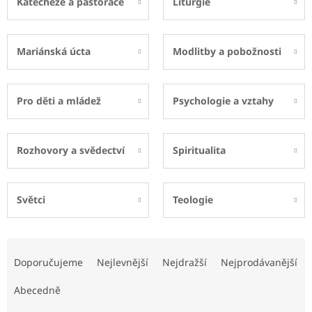
Katecheze a pastorace
Liturgie
Mariánská úcta
Modlitby a pobožnosti
Pro děti a mládež
Psychologie a vztahy
Rozhovory a svědectví
Spiritualita
Světci
Teologie
Ř
a
Doporučujeme
Nejlevnější
Nejdražší
Nejprodávanější
z
e
Abecedně
n