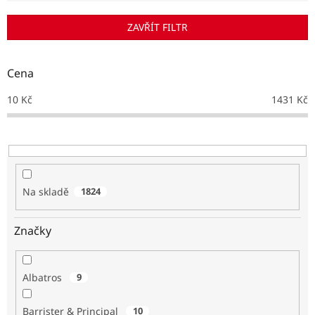
í
p
ZAVŘÍT FILTR
r
o
d
Cena
u
k
10
Kč
1431
Kč
t
ů
Na skladě
1824
Značky
Albatros
9
Barrister & Principal
10