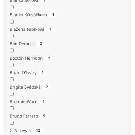
Blanka Borová
Blanka Křováčková
1
Blažena Fabíková
1
Bob Demoss
2
Booton Herndon
1
Brian O’Leary
1
Brigita Švédská
2
Bronnie Ware
1
Bruno Ferrero
9
C. S. Lewis
12