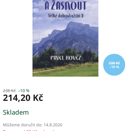
z
5
hvězdiček.
238 Kč
–10 %
238 Kč
–10 %
214,20 Kč
Měrná
Skladem
cena:
Můžeme doručit do:
14.8.2026