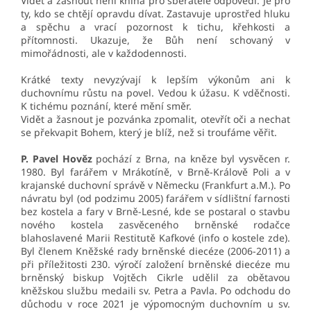
Vidět a žasnout není kniha pro sběratele odpovědí. Je pro
ty, kdo se chtějí opravdu dívat. Zastavuje uprostřed hluku
a spěchu a vrací pozornost k tichu, křehkosti a
přítomnosti. Ukazuje, že Bůh není schovaný v
mimořádnosti, ale v každodennosti.
Krátké texty nevyzývají k lepším výkonům ani k
duchovnímu růstu na povel. Vedou k úžasu. K vděčnosti.
K tichému poznání, které mění směr.
Vidět a žasnout je pozvánka zpomalit, otevřít oči a nechat
se překvapit Bohem, který je blíž, než si troufáme věřit.
P. Pavel Hověz
pochází z Brna, na kněze byl vysvěcen r.
1980. Byl farářem v Mrákotíně, v Brně-Králově Poli a v
krajanské duchovní správě v Německu (Frankfurt a.M.). Po
návratu byl (od podzimu 2005) farářem v sídlištní farnosti
bez kostela a fary v Brně-Lesné, kde se postaral o stavbu
nového kostela zasvěceného brněnské rodačce
blahoslavené Marii Restitutě Kafkové (info o kostele zde).
Byl členem Kněžské rady brněnské diecéze (2006-2011) a
při příležitosti 230. výročí založení brněnské diecéze mu
brněnský biskup Vojtěch Cikrle udělil za obětavou
kněžskou službu medaili sv. Petra a Pavla. Po odchodu do
důchodu v roce 2021 je výpomocným duchovním u sv.