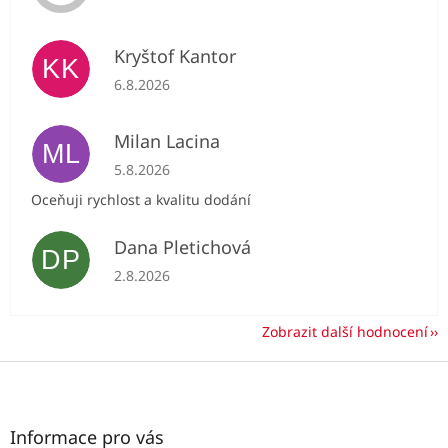
Kryštof Kantor
KK
Hodnocení obchodu je 5 z 5 hvězdiček.
6.8.2026
Milan Lacina
ML
Hodnocení obchodu je 5 z 5 hvězdiček.
5.8.2026
Oceňuji rychlost a kvalitu dodání
Dana Pletichová
DP
Hodnocení obchodu je 5 z 5 hvězdiček.
2.8.2026
Zobrazit další hodnocení
Z
á
p
a
Informace pro vás