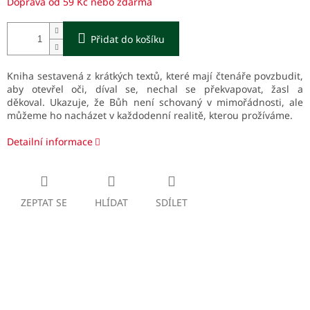
Doprava od 59 Kč nebo zdarma
Přidat do košíku
Kniha sestavená z krátkých textů, které mají čtenáře povzbudit,
aby otevřel oči, díval se, nechal se překvapovat, žasl a
děkoval.
Ukazuje, že Bůh není schovaný v mimořádnosti, ale
můžeme ho nacházet v každodenní realitě, kterou prožíváme.
Detailní informace
ZEPTAT SE
HLÍDAT
SDÍLET