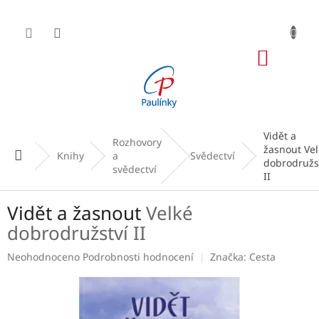
Přejít
na
obsah
NÁKUP
KOŠÍK
Vidět a
Rozhovory
žasnout
Vel
Domů
Knihy
a
Svědectví
dobrodružs
svědectví
II
Vidět a žasnout
Velké
dobrodružství II
Průměrné
Neohodnoceno
Podrobnosti hodnocení
Značka:
Cesta
hodnocení
produktu
je
0,0