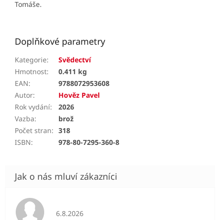
Tomáše.
Doplňkové parametry
Kategorie
:
Svědectví
Hmotnost
:
0.411 kg
EAN
:
9788072953608
Autor
:
Hověz Pavel
Rok vydání
:
2026
Vazba
:
brož
Počet stran
:
318
ISBN
:
978-80-7295-360-8
Hodnocení obchodu je 5 z 5 hvězdiček.
6.8.2026