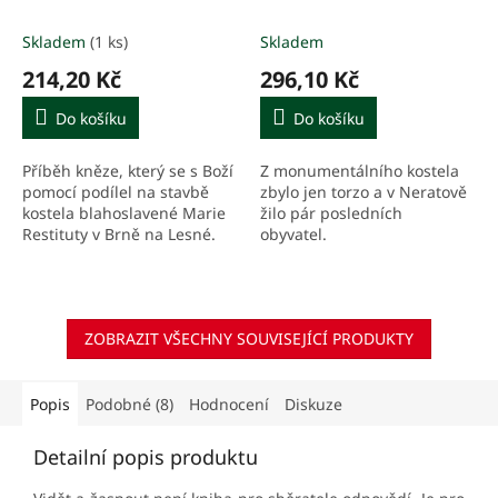
jednoho kněze
Skladem
(1 ks)
Skladem
214,20 Kč
296,10 Kč
Do košíku
Do košíku
Příběh kněze, který se s Boží
Z monumentálního kostela
pomocí podílel na stavbě
zbylo jen torzo a v Neratově
kostela blahoslavené Marie
žilo pár posledních
Restituty v Brně na Lesné.
obyvatel.
ZOBRAZIT VŠECHNY SOUVISEJÍCÍ PRODUKTY
Popis
Podobné (8)
Hodnocení
Diskuze
Detailní popis produktu