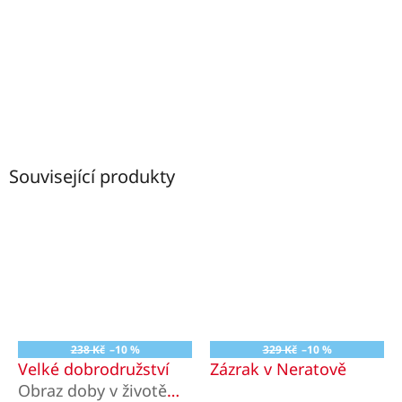
Související produkty
238 Kč
–10 %
329 Kč
–10 %
Velké dobrodružství
Zázrak v Neratově
Obraz doby v životě