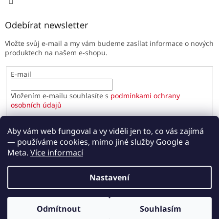
Odebírat newsletter
Vložte svůj e-mail a my vám budeme zasílat informace o nových
produktech na našem e-shopu.
E-mail
Vložením e-mailu souhlasíte s
podmínkami ochrany
osobních údajů
PŘIHLÁSIT SE
Aby vám web fungoval a vy viděli jen to, co vás zajímá
— používáme cookies, mimo jiné služby Google a
Meta.
Více informací
Vytvořil Shoptet
Nastavení
Copyright 2026
Paulínky.cz
. Všechna práva vyhrazena.
Odmítnout
Souhlasím
Upravit nastavení cookies