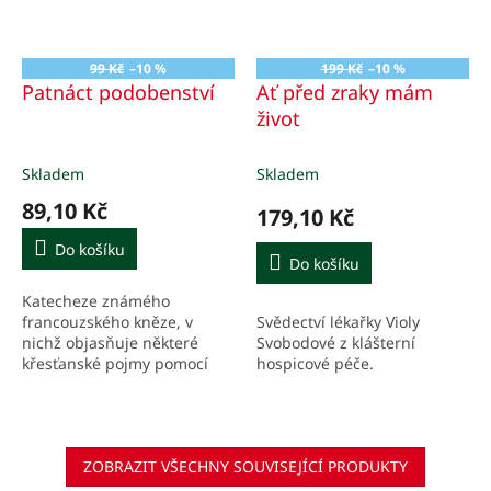
99 Kč
–10 %
199 Kč
–10 %
Patnáct podobenství
Ať před zraky mám
život
Skladem
Skladem
89,10 Kč
179,10 Kč
Do košíku
Do košíku
Katecheze známého
Svědectví lékařky Violy
francouzského kněze, v
Svobodové z klášterní
nichž objasňuje některé
hospicové péče.
křesťanské pojmy pomocí
obrazů z běžného života.
ZOBRAZIT VŠECHNY SOUVISEJÍCÍ PRODUKTY