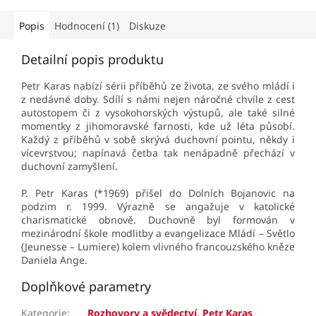
Popis
Hodnocení (1)
Diskuze
Detailní popis produktu
Petr Karas nabízí sérii příběhů ze života, ze svého mládí i
z nedávné doby. Sdílí s námi nejen náročné chvíle z cest
autostopem či z vysokohorských výstupů, ale také silné
momentky z jihomoravské farnosti, kde už léta působí.
Každý z příběhů v sobě skrývá duchovní pointu, někdy i
vícevrstvou; napínavá četba tak nenápadně přechází v
duchovní zamyšlení.
P. Petr Karas (*1969) přišel do Dolních Bojanovic na
podzim r. 1999. Výrazně se angažuje v katolické
charismatické obnově. Duchovně byl formován v
mezinárodní škole modlitby a evangelizace Mládí – Světlo
(Jeunesse – Lumiere) kolem vlivného francouzského kněze
Daniela Ange.
Doplňkové parametry
Kategorie
:
Rozhovory a svědectví
,
Petr Karas