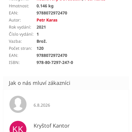
Hmotnost
:
0.146 kg
EAN
:
9788072972470
Autor
:
Petr Karas
Rok vydání
:
2021
Číslo vydání
:
1
Vazba
:
Brož.
Počet stran
:
120
EAN
:
9788072972470
ISBN
:
978-80-7297-247-0
Hodnocení obchodu je 5 z 5 hvězdiček.
6.8.2026
Kryštof Kantor
KK