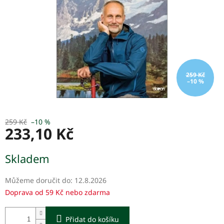
259 Kč
–10 %
259 Kč
–10 %
233,10 Kč
Měrná
Skladem
cena:
Můžeme doručit do:
12.8.2026
Doprava od 59 Kč nebo zdarma
Přidat do košíku