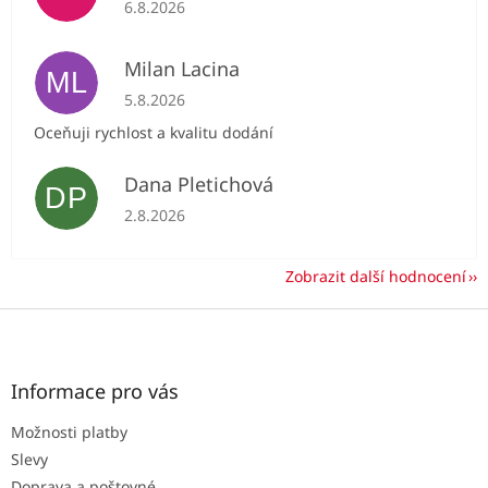
Hodnocení obchodu je 5 z 5 hvězdiček.
6.8.2026
Milan Lacina
ML
Hodnocení obchodu je 5 z 5 hvězdiček.
5.8.2026
Oceňuji rychlost a kvalitu dodání
Dana Pletichová
DP
Hodnocení obchodu je 5 z 5 hvězdiček.
2.8.2026
Zobrazit další hodnocení
Z
á
p
a
Informace pro vás
t
Možnosti platby
í
Slevy
Doprava a poštovné