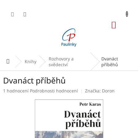
Přejít
na
obsah
NÁKUP
KOŠÍK
Rozhovory a
Dvanáct
Domů
Knihy
svědectví
příběhů
Dvanáct příběhů
Průměrné
1 hodnocení
Podrobnosti hodnocení
Značka:
Doron
hodnocení
produktu
je
5,0
z
5
hvězdiček.