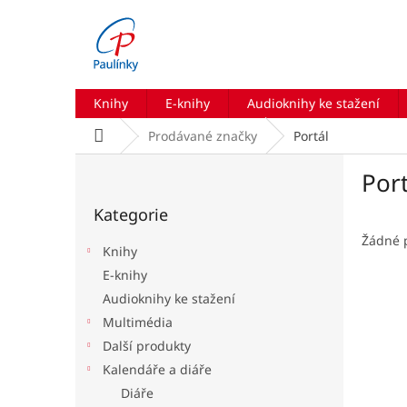
Přejít
na
obsah
Knihy
E-knihy
Audioknihy ke stažení
Domů
Prodávané značky
Portál
P
Port
o
Přeskočit
s
Kategorie
kategorie
t
r
Žádné 
Knihy
a
E-knihy
n
Audioknihy ke stažení
n
í
Multimédia
p
Další produkty
a
Kalendáře a diáře
n
Diáře
e