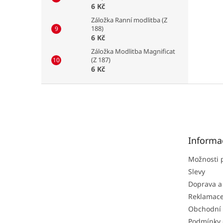
6 Kč
Záložka Ranní modlitba (Z
188)
6 Kč
Záložka Modlitba Magnificat
(Z 187)
6 Kč
Z
á
p
a
t
Informa
í
Možnosti 
Slevy
Doprava a
Reklamac
Obchodní
Podmínky 