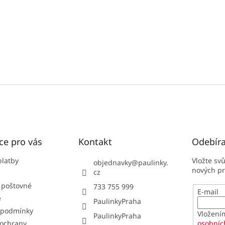
ce pro vás
Kontakt
Odebíra
platby
Vložte sv
objednavky
@
paulinky.
nových p
cz
 poštovné
733 755 999
E-mail
e
PaulinkyPraha
 podmínky
Vložení
PaulinkyPraha
ochrany
osobníc