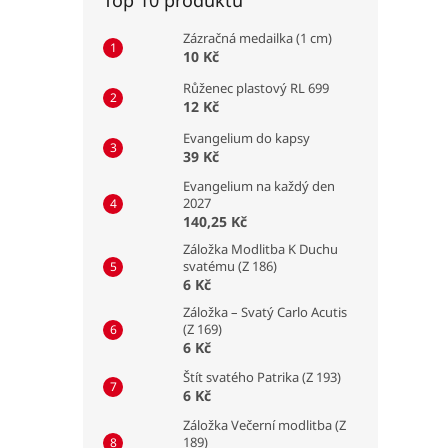
Zázračná medailka (1 cm)
10 Kč
Růženec plastový RL 699
12 Kč
Evangelium do kapsy
39 Kč
Evangelium na každý den
2027
140,25 Kč
Záložka Modlitba K Duchu
svatému (Z 186)
6 Kč
Záložka – Svatý Carlo Acutis
(Z 169)
6 Kč
Štít svatého Patrika (Z 193)
6 Kč
Záložka Večerní modlitba (Z
189)