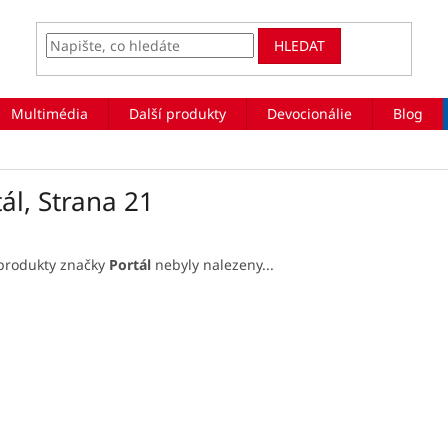
HLEDAT
Multimédia
Další produkty
Devocionálie
Blog
ál
, Strana 21
produkty značky
Portál
nebyly nalezeny...