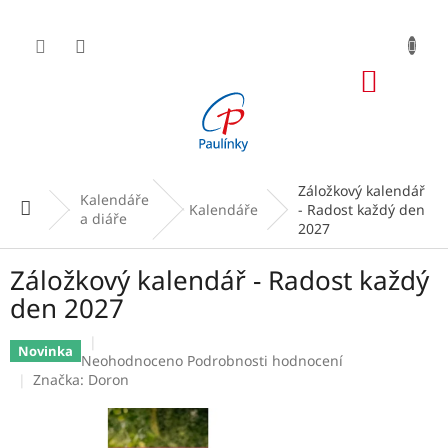
Přejít
na
obsah
NÁKUP
KOŠÍK
Záložkový kalendář
Kalendáře
Domů
Kalendáře
- Radost každý den
a diáře
2027
Záložkový kalendář - Radost každý
den 2027
Novinka
Průměrné
Neohodnoceno
Podrobnosti hodnocení
hodnocení
Značka:
Doron
produktu
je
0,0