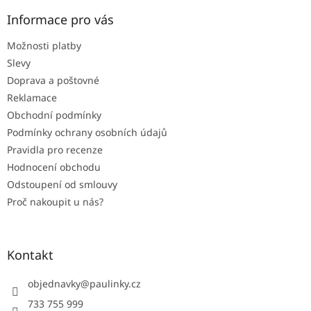
p
a
Informace pro vás
t
Možnosti platby
í
Slevy
Doprava a poštovné
Reklamace
Obchodní podmínky
Podmínky ochrany osobních údajů
Pravidla pro recenze
Hodnocení obchodu
Odstoupení od smlouvy
Proč nakoupit u nás?
Kontakt
objednavky
@
paulinky.cz
733 755 999