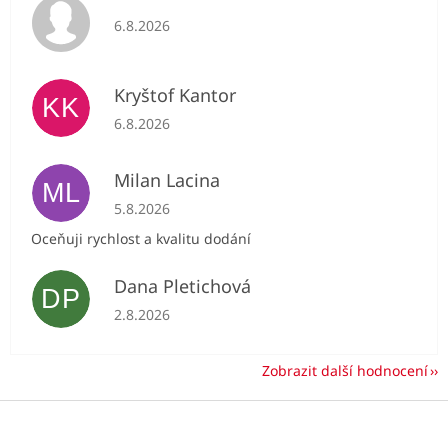
Hodnocení obchodu je 5 z 5 hvězdiček.
6.8.2026
Kryštof Kantor
KK
Hodnocení obchodu je 5 z 5 hvězdiček.
6.8.2026
Milan Lacina
ML
Hodnocení obchodu je 5 z 5 hvězdiček.
5.8.2026
Oceňuji rychlost a kvalitu dodání
Dana Pletichová
DP
Hodnocení obchodu je 5 z 5 hvězdiček.
2.8.2026
Zobrazit další hodnocení
Z
á