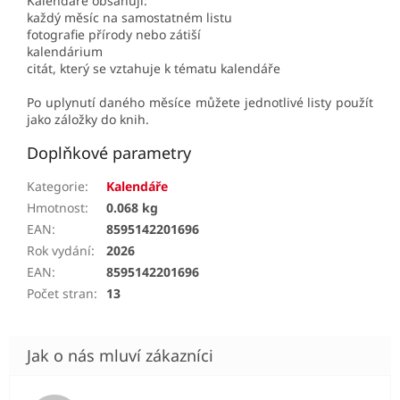
Kalendáře obsahují:
každý měsíc na samostatném listu
fotografie přírody nebo zátiší
kalendárium
citát, který se vztahuje k tématu kalendáře
Po uplynutí daného měsíce můžete jednotlivé listy použít
jako záložky do knih.
Doplňkové parametry
Kategorie
:
Kalendáře
Hmotnost
:
0.068 kg
EAN
:
8595142201696
Rok vydání
:
2026
EAN
:
8595142201696
Počet stran
:
13