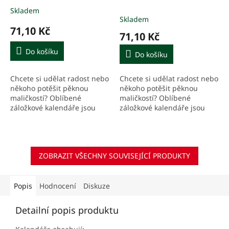
2027
Skladem
Průměrné
Skladem
hodnocení
71,10 Kč
produktu
71,10 Kč
je
5,0
Do košíku
Do košíku
z
5
Chcete si udělat radost nebo
Chcete si udělat radost nebo
hvězdiček.
někoho potěšit pěknou
někoho potěšit pěknou
maličkostí? Oblíbené
maličkostí? Oblíbené
záložkové kalendáře jsou
záložkové kalendáře jsou
vhodným dárkem pro vaše
vhodným dárkem pro vaše
nejbližší, přátele,
nejbližší, přátele,
spolupracovníky nebo
spolupracovníky nebo
spolužáky.
spolužáky.
ZOBRAZIT VŠECHNY SOUVISEJÍCÍ PRODUKTY
Popis
Hodnocení
Diskuze
Detailní popis produktu