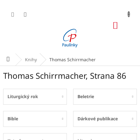
Přejít
na
obsah
NÁKUP
KOŠÍK
Domů
Knihy
Thomas Schirrmacher
Thomas Schirrmacher
, Strana 86
Liturgický rok
Beletrie
Bible
Dárkové publikace