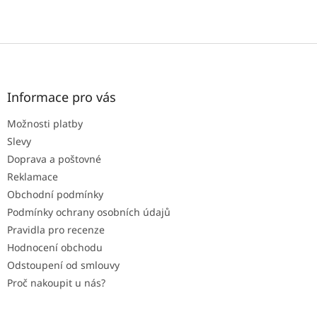
Z
á
p
a
Informace pro vás
t
Možnosti platby
í
Slevy
Doprava a poštovné
Reklamace
Obchodní podmínky
Podmínky ochrany osobních údajů
Pravidla pro recenze
Hodnocení obchodu
Odstoupení od smlouvy
Proč nakoupit u nás?