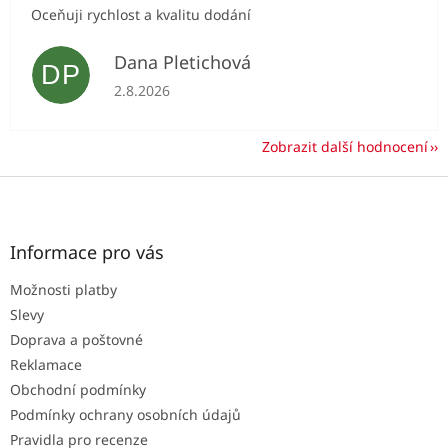
Oceňuji rychlost a kvalitu dodání
Dana Pletichová
DP
Hodnocení obchodu je 5 z 5 hvězdiček.
2.8.2026
Zobrazit další hodnocení
Z
á
p
a
Informace pro vás
t
Možnosti platby
í
Slevy
Doprava a poštovné
Reklamace
Obchodní podmínky
Podmínky ochrany osobních údajů
Pravidla pro recenze