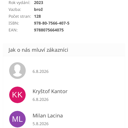
Rok vydání
:
2023
Vazba
:
brož
Počet stran
:
128
ISBN
:
978-80-7566-407-5
EAN
:
9788075664075
Hodnocení obchodu je 5 z 5 hvězdiček.
6.8.2026
Kryštof Kantor
KK
Hodnocení obchodu je 5 z 5 hvězdiček.
6.8.2026
Milan Lacina
ML
Hodnocení obchodu je 5 z 5 hvězdiček.
5.8.2026