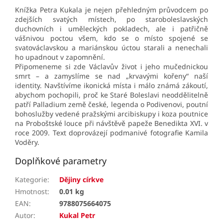
Knížka Petra Kukala je nejen přehledným průvodcem po
zdejších svatých místech, po staroboleslavských
duchovních i uměleckých pokladech, ale i patřičně
vášnivou poctou všem, kdo se o místo spojené se
svatováclavskou a mariánskou úctou starali a nenechali
ho upadnout v zapomnění.
Připomeneme si zde Václavův život i jeho mučednickou
smrt – a zamyslíme se na
d „krvavými kořeny“ naší
identity. Navštívíme ikonická místa i málo známá zákoutí,
abychom pochopili, proč ke Staré Boleslavi neoddělitelně
patří Palladium země české, legenda o Podivenovi, poutní
bohoslužby vedené pražskými arcibiskupy i koza poutnice
na Proboštské louce při návštěvě papeže Benedikta XVI. v
roce 2009. Text doprovázejí podmanivé fotografie Kamila
Voděry.
Doplňkové parametry
Kategorie
:
Dějiny církve
Hmotnost
:
0.01 kg
EAN
:
9788075664075
Autor
:
Kukal Petr