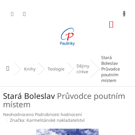
Přejít
na
obsah
NÁKUP
KOŠÍK
Stará
Boleslav
Dějiny
Domů
Knihy
Teologie
Průvodce
církve
poutním
místem
Stará Boleslav
Průvodce poutním
místem
Průměrné
Neohodnoceno
Podrobnosti hodnocení
hodnocení
Značka:
Karmelitánské nakladatelství
produktu
je