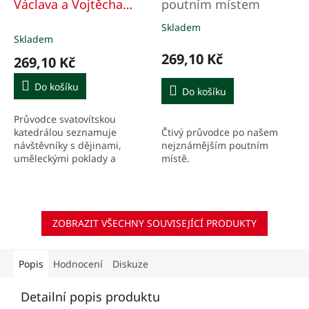
Václava a Vojtěcha
poutním místem
historie – architektura
Skladem
Průměrné
– umělecké poklady
Skladem
hodnocení
produktu
269,10 Kč
269,10 Kč
je
5,0
Do košíku
Do košíku
z
5
Průvodce svatovítskou
hvězdiček.
katedrálou seznamuje
Čtivý průvodce po našem
návštěvníky s dějinami,
nejznámějším poutním
uměleckými poklady a
místě.
krásnou architekturou
tohoto klenotu Prahy i naší
země
ZOBRAZIT VŠECHNY SOUVISEJÍCÍ PRODUKTY
Popis
Hodnocení
Diskuze
Detailní popis produktu