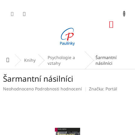
Přejít
na
obsah
NÁKUP
KOŠÍK
Psychologie a
Šarmantní
Domů
Knihy
vztahy
násilníci
Šarmantní násilníci
Průměrné
Neohodnoceno
Podrobnosti hodnocení
Značka:
Portál
hodnocení
produktu
je
0,0
z
5
hvězdiček.