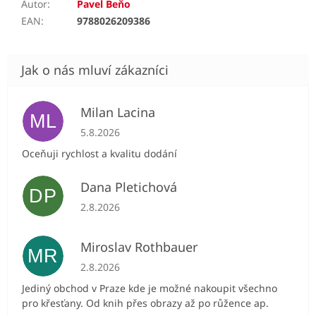
Autor
:
Pavel Beňo
EAN
:
9788026209386
Milan Lacina
ML
Hodnocení obchodu je 5 z 5 hvězdiček.
5.8.2026
Oceňuji rychlost a kvalitu dodání
Dana Pletichová
DP
Hodnocení obchodu je 5 z 5 hvězdiček.
2.8.2026
Miroslav Rothbauer
MR
Hodnocení obchodu je 5 z 5 hvězdiček.
2.8.2026
Jediný obchod v Praze kde je možné nakoupit všechno
pro křesťany. Od knih přes obrazy až po růžence ap.