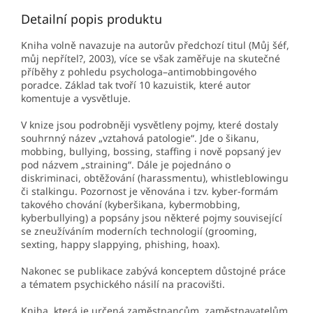
Detailní popis produktu
Kniha volně navazuje na autorův předchozí titul (Můj šéf,
můj nepřítel?, 2003), více se však zaměřuje na skutečné
příběhy z pohledu psychologa–antimobbingového
poradce. Základ tak tvoří 10 kazuistik, které autor
komentuje a vysvětluje.
V knize jsou podrobněji vysvětleny pojmy, které dostaly
souhrnný název „vztahová patologie“. Jde o šikanu,
mobbing, bullying, bossing, staffing i nově popsaný jev
pod názvem „straining“. Dále je pojednáno o
diskriminaci, obtěžování (harassmentu), whistleblowingu
či stalkingu. Pozornost je věnována i tzv. kyber-formám
takového chování (kyberšikana, kybermobbing,
kyberbullying) a popsány jsou některé pojmy související
se zneužíváním moderních technologií (grooming,
sexting, happy slappying, phishing, hoax).
Nakonec se publikace zabývá konceptem důstojné práce
a tématem psychického násilí na pracovišti.
Kniha, která je určená zaměstnancům, zaměstnavatelům,