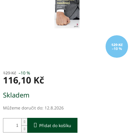
129 Kč
–10 %
129 Kč
–10 %
116,10 Kč
Měrná
Skladem
cena:
Můžeme doručit do:
12.8.2026
Přidat do košíku