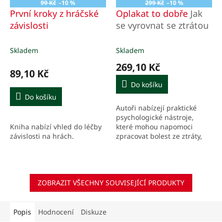
99 Kč
–10 %
299 Kč
–10 %
První kroky z hráčské
Oplakat to dobře
Jak
závislosti
se vyrovnat se ztrátou
Skladem
Skladem
269,10 Kč
89,10 Kč
Do košíku
Do košíku
Autoři nabízejí praktické
psychologické nástroje,
Kniha nabízí vhled do léčby
které mohou napomoci
závislosti na hrách.
zpracovat bolest ze ztráty,
bez ohledu na její příčinu, a
vykročit dál životem s
obnoveným smyslem a
cílem.
ZOBRAZIT VŠECHNY SOUVISEJÍCÍ PRODUKTY
Popis
Hodnocení
Diskuze