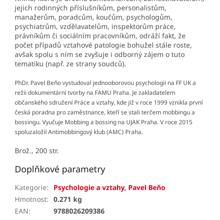
jejich rodinných příslušníkům, personalistům,
manažerům, poradcům, koučům, psychologům,
psychiatrům, vzdělavatelům, inspektorům práce,
právníkům či sociálním pracovníkům, odráží fakt, že
počet případů vztahové patologie bohužel stále roste,
avšak spolu s ním se zvyšuje i odborný zájem o tuto
tematiku (např. ze strany soudců).
PhDr. Pavel Beňo vystudoval jednooborovou psychologii na FF UK a
režii dokumentární tvorby na FAMU Praha. Je zakladatelem
občanského sdružení Práce a vztahy, kde již v roce 1999 vznikla první
česká poradna pro zaměstnance, kteří se stali terčem mobbingu a
bossingu. Vyučuje Mobbing a bossing na UJAK Praha. V roce 2015
spoluzaložil Antimobbingový klub (AMC) Praha.
Brož., 200 str.
Doplňkové parametry
Kategorie
:
Psychologie a vztahy
,
Pavel Beňo
Hmotnost
:
0.271 kg
EAN
:
9788026209386