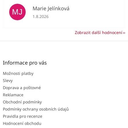
Marie Jelínková
MJ
Hodnocení obchodu je 5 z 5 hvězdiček.
1.8.2026
Zobrazit další hodnocení
Z
á
p
a
Informace pro vás
t
Možnosti platby
í
Slevy
Doprava a poštovné
Reklamace
Obchodní podmínky
Podmínky ochrany osobních údajů
Pravidla pro recenze
Hodnocení obchodu