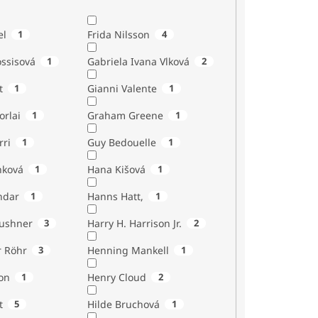
el
1
Frida Nilsson
4
ossisová
1
Gabriela Ivana Vlková
2
t
1
Gianni Valente
1
orlai
1
Graham Greene
1
rri
1
Guy Bedouelle
1
nková
1
Hana Kišová
1
ndar
1
Hanns Hatt,
1
Kushner
3
Harry H. Harrison Jr.
2
r Röhr
3
Henning Mankell
1
on
1
Henry Cloud
2
t
5
Hilde Bruchová
1