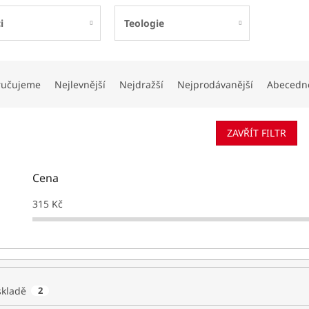
i
Teologie
ručujeme
Nejlevnější
Nejdražší
Nejprodávanější
Abecedn
ZAVŘÍT FILTR
Cena
315
Kč
skladě
2