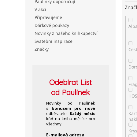
Paulínky doporučují
Znač
V akci
Připravujeme
Dárkové poukazy
Alb
Novinky z našeho knihkupectví
Svatební inspirace
Značky
Ces
Dor
Odebírat
List
Fra
od Paulínek
HO
Novinky od Paulínek
s
bonusem pro nové
Kar
odběratele.
Každý měsíc
kód na knihu měsíce pro
nakl
všechny.
Kry
E-mailová adresa