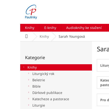
Přejít
na
obsah
Knihy
E-knihy
Audioknihy ke stažení
Domů
Knihy
Sarah Youngová
P
Sar
o
Přeskočit
s
Kategorie
kategorie
t
r
Litur
Knihy
a
Liturgický rok
n
Beletrie
n
Kate
past
í
Bible
p
Dárkové publikace
a
Katecheze a pastorace
Pro d
n
Liturgie
e