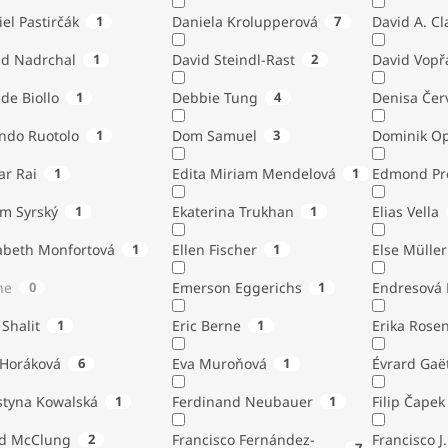
el Pastirčák
1
Daniela Krolupperová
7
David A. Cl
id Nadrchal
1
David Steindl-Rast
2
David Vopř
de Biollo
1
Debbie Tung
4
Denisa Čer
indo Ruotolo
1
Dom Samuel
3
Dominik Op
ar Rai
1
Edita Miriam Mendelová
1
Edmond Pr
ém Syrský
1
Ekaterina Trukhan
1
Elias Vella
zabeth Monfortová
1
Ellen Fischer
1
Else Müller
ne
0
Emerson Eggerichs
1
Endresová B
 Shalit
1
Eric Berne
1
Erika Rose
 Horáková
6
Eva Muroňová
1
Évrard Gaë
styna Kowalská
1
Ferdinand Neubauer
1
Filip Čapek
yd McClung
2
Francisco Fernández-
Francisco J.