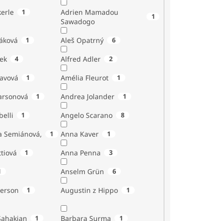
erle
1
Adrien Mamadou
1
Sawadogo
áková
1
Aleš Opatrný
6
ek
4
Alfred Adler
2
tavová
1
Amélia Fleurot
1
Larsonová
1
Andrea Jolander
1
Giubelli
1
Angelo Scarano
8
a Semiánová,
1
Anna Kaver
1
tiová
1
Anna Penna
3
1
Anselm Grün
6
erson
1
Augustin z Hippo
1
Sahakian
1
Barbara Surma
1