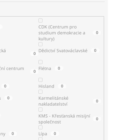
CDK (Centrum pro
studium demokracie a
0
kultury)
cká
Dědictví Svatováclavské
0
0
ční centrum
Flétna
0
0
0
Hisland
0
s
0
Karmelitánské
0
nakladatelství
KMS - Křesťanská misijní
0
společnost
iny
0
Lípa
0