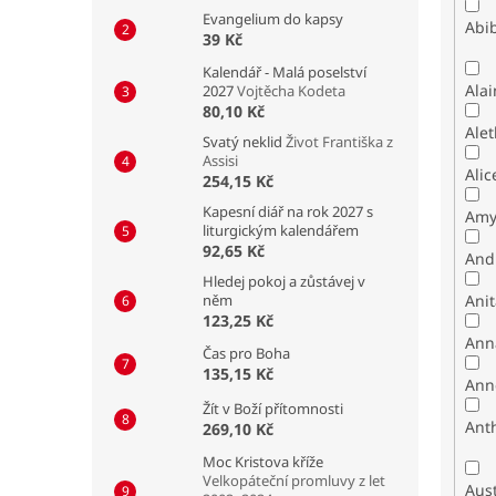
Evangelium do kapsy
Abib
39 Kč
Kalendář - Malá poselství
Alai
2027
Vojtěcha Kodeta
80,10 Kč
Alet
Svatý neklid
Život Františka z
Assisi
Alic
254,15 Kč
Kapesní diář na rok 2027 s
Amy
liturgickým kalendářem
92,65 Kč
And
Hledej pokoj a zůstávej v
něm
Ani
123,25 Kč
Ann
Čas pro Boha
135,15 Kč
Ann
Žít v Boží přítomnosti
Ant
269,10 Kč
Moc Kristova kříže
Velkopáteční promluvy z let