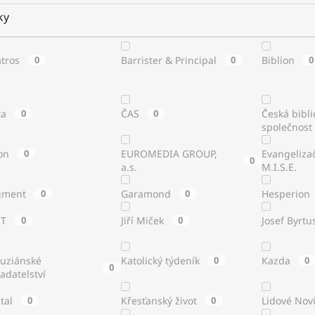
ky
atros
0
Barrister & Principal
0
Biblion
0
ta
0
ČAS
0
Česká bibli
společnost
on
0
EUROMEDIA GROUP,
Evangeliza
0
a.s.
M.I.S.E.
gment
0
Garamond
0
Hesperion
ST
0
Jiří Miček
0
Josef Byrtu
tuziánské
Katolický týdeník
0
Kazda
0
0
adatelství
stal
0
Křesťanský život
0
Lidové Nov