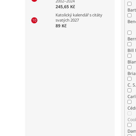
2002–2024
245,65 Kč
Bar
Katolický kalendář s citáty
svatých 2027
Ben
89 Kč
Ber
Bla
Bria
C. S
Carl
Céd
Coo
Dam