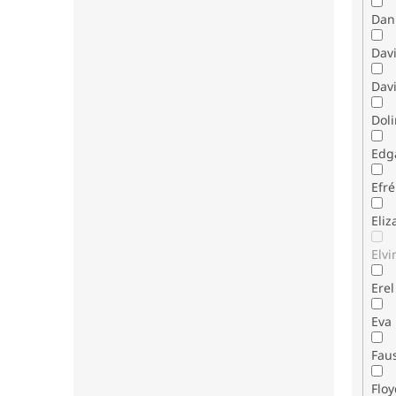
Dani
Dav
Davi
Dol
Edg
Efr
Eli
Elvi
Erel
Eva
Fau
Flo