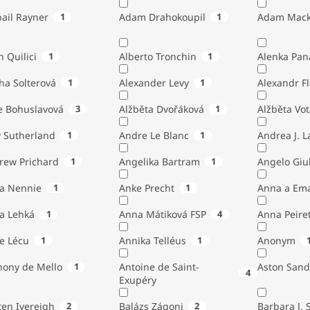
ail Rayner
1
Adam Drahokoupil
1
Adam Mack
n Quilici
1
Alberto Tronchin
1
Alenka Pan
ha Solterová
1
Alexander Levy
1
Alexandr Fl
e Bohuslavová
3
Alžběta Dvořáková
1
Alžběta Vo
 Sutherland
1
Andre Le Blanc
1
Andrea J. 
rew Prichard
1
Angelika Bartram
1
Angelo 
ta Nennie
1
Anke Precht
1
Anna a Em
a Lehká
1
Anna Mátiková FSP
4
Anna Peiret
e Lécu
1
Annika Telléus
1
Anonym
hony de Mello
1
Antoine de Saint-
Aston Sand
4
Exupéry
Austen Ivereigh
2
Balázs Zágoni
2
Barbara J. 