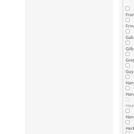
Fran
Fri
Gab
Gilb
Gre
Guy 
Han
Han
Hea
Henr
Her