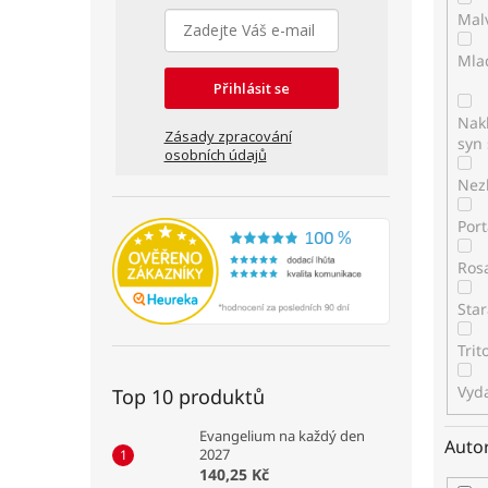
Mal
Mla
Přihlásit se
Nakl
Zásady zpracování
syn 
osobních údajů
Nez
Por
Ros
Star
Tri
Vyda
Top 10 produktů
Evangelium na každý den
Auto
2027
140,25 Kč