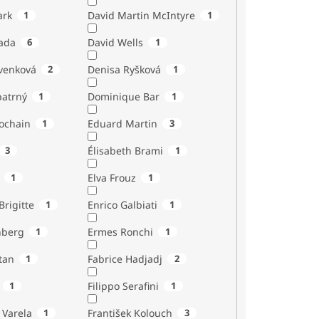
ark
1
David Martin McIntyre
1
ada
6
David Wells
1
venková
2
Denisa Ryšková
1
atrný
1
Dominique Bar
1
ochain
1
Eduard Martin
3
3
Élisabeth Brami
1
1
Elva Frouz
1
rigitte
1
Enrico Galbiati
1
nberg
1
Ermes Ronchi
1
tan
1
Fabrice Hadjadj
2
1
Filippo Serafini
1
 Varela
1
František Kolouch
3