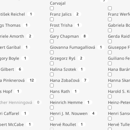
7
Carvajal
tišek Reichel
1
Franz Jalics
2
Franz Werf
ngs Thomas
1
Frost Trisha
1
Gabriela B
riele Amorth
2
Gary Chapman
8
Gerda Raid
ert Garibal
1
Giovanna Fumagalliová
1
Giuseppe F
gory Boyle
1
Grzegorz Ryś
2
Guiliano Fe
Gilbert
6
Halina Szotek
1
Hana Bará
a Pinknerová
12
Hana Zobačová
7
Hanna Ska
s Hopf
1
Hans Rath
1
Harold S. 
ther Henningová
0
Heinrich Hemme
1
Heinz-Pete
i Caffarel
1
Henri J. M. Nouwen
4
Henri Sans
bert McCabe
1
Hervé Roullet
1
Hervé Tulle