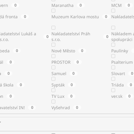
vern
0
Maranatha
0
MCM
0
dá fronta
0
Muzeum Karlova mostu
0
Nakladatels
adatelství Lukáš a
Nakladatelství Práh
Nákladem a
0
0
s.r.o.
s.r.o.
spolupráci
beda
0
Nové Město
0
Paulínky
tál
0
PROSTOR
0
Psalterium
a
0
Samuel
0
Slovart
0
á škola
0
Sypták
0
Triáda
0
ton
0
TV Lux
0
ver.sk
0
vatelství IN!
0
Vyšehrad
0
r