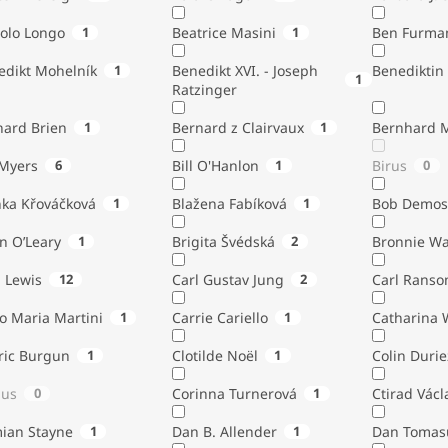
tolo Longo
1
Beatrice Masini
1
Ben Furma
edikt Mohelník
1
Benedikt XVI. - Joseph
Benediktin
1
Ratzinger
nard Brien
1
Bernard z Clairvaux
1
Bernhard 
Bill Myers
6
Bill O'Hanlon
1
Birus
0
nka Křováčková
1
Blažena Fabíková
1
Bob Demos
n O’Leary
1
Brigita Švédská
2
Bronnie W
. Lewis
12
Carl Gustav Jung
2
Carl Ranso
o Maria Martini
1
Carrie Cariello
1
Catharina 
ric Burgun
1
Clotilde Noël
1
Colin Durie
lus
0
Corinna Turnerová
1
Ctirad Václ
ian Stayne
1
Dan B. Allender
1
Dan Tomas