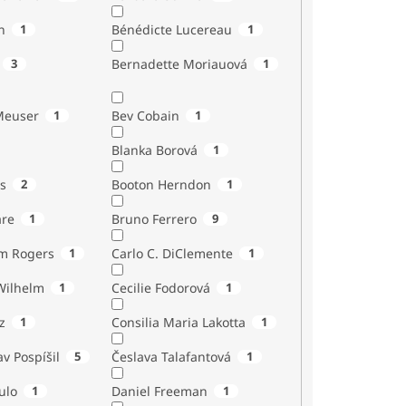
n
1
Bénédicte Lucereau
1
3
Bernadette Moriauová
1
Meuser
1
Bev Cobain
1
Blanka Borová
1
s
2
Booton Herndon
1
are
1
Bruno Ferrero
9
m Rogers
1
Carlo C. DiClemente
1
Wilhelm
1
Cecilie Fodorová
1
z
1
Consilia Maria Lakotta
1
av Pospíšil
5
Česlava Talafantová
1
ulo
1
Daniel Freeman
1