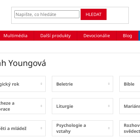
HLEDAT
Multimédia
Další produkty
Devocionálie
Blog
ah Youngová
gický rok
Beletrie
Bible
cheze a
Liturgie
Marián
orace
Psychologie a
Rozhov
ěti a mládež
vztahy
svědect