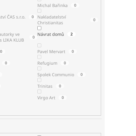
Michal Bařinka
0
tví ČAS s.r.o.
0
Nakladatelství
0
Christianitas
utorky ve
Návrat domů
2
0
 s LIKA KLUB
0
Pavel Mervart
0
0
Refugium
0
Spolek Communio
0
Trinitas
0
Virgo Art
0