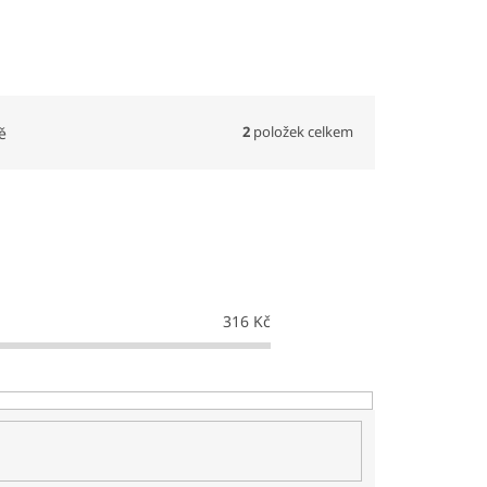
2
položek celkem
ě
316
Kč