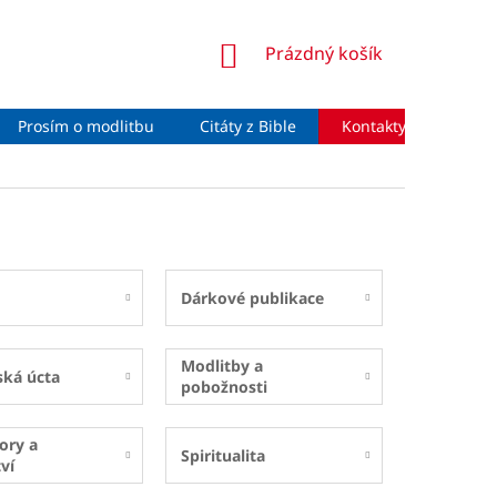
NÁKUPNÍ
Prázdný košík
KOŠÍK
Prosím o modlitbu
Citáty z Bible
Kontakty
Moje 
Dárkové publikace
Modlitby a
ská úcta
pobožnosti
ory a
Spiritualita
ví