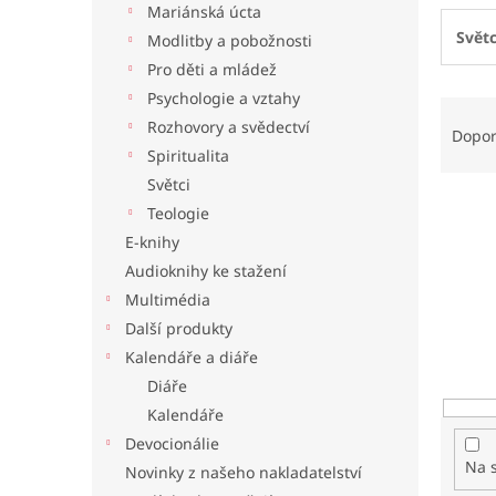
Mariánská úcta
l
Světc
Modlitby a pobožnosti
Pro děti a mládež
Psychologie a vztahy
Ř
Rozhovory a svědectví
a
Dopo
z
Spiritualita
e
Světci
n
Teologie
í
E-knihy
p
Audioknihy ke stažení
r
o
Multimédia
d
Další produkty
u
Kalendáře a diáře
k
Diáře
t
Kalendáře
ů
Devocionálie
Na 
Novinky z našeho nakladatelství