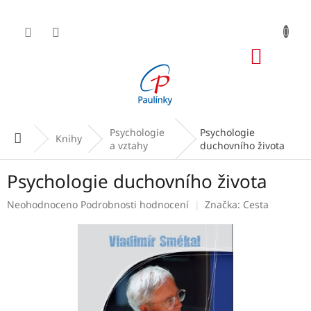
Přejít
na
obsah
NÁKUP
KOŠÍK
Psychologie
Psychologie
Domů
Knihy
a vztahy
duchovního života
Psychologie duchovního života
Průměrné
Neohodnoceno
Podrobnosti hodnocení
Značka:
Cesta
hodnocení
produktu
je
0,0
z
5
hvězdiček.