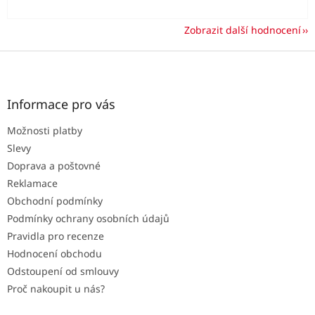
Zobrazit další hodnocení
Z
á
p
a
Informace pro vás
t
Možnosti platby
í
Slevy
Doprava a poštovné
Reklamace
Obchodní podmínky
Podmínky ochrany osobních údajů
Pravidla pro recenze
Hodnocení obchodu
Odstoupení od smlouvy
Proč nakoupit u nás?