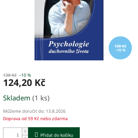
138 Kč
–10 %
138 Kč
–10 %
124,20 Kč
Měrná
Skladem
(1 ks)
cena:
Můžeme doručit do:
13.8.2026
Doprava od 59 Kč nebo zdarma
Přidat do košíku