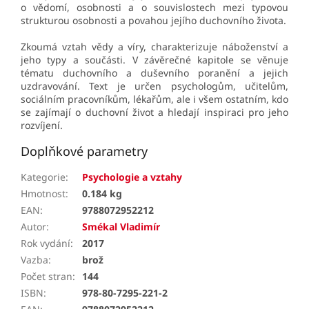
o vědomí, osobnosti a o souvislostech mezi typovou
strukturou osobnosti a povahou jejího duchovního života.
Zkoumá vztah vědy a víry, charakterizuje náboženství a
jeho typy a součásti. V závěrečné kapitole se věnuje
tématu duchovního a duševního poranění a jejich
uzdravování. Text je určen psychologům, učitelům,
sociálním pracovníkům, lékařům, ale i všem ostatním, kdo
se zajímají o duchovní život a hledají inspiraci pro jeho
rozvíjení.
Doplňkové parametry
Kategorie
:
Psychologie a vztahy
Hmotnost
:
0.184 kg
EAN
:
9788072952212
Autor
:
Smékal Vladimír
Rok vydání
:
2017
Vazba
:
brož
Počet stran
:
144
ISBN
:
978-80-7295-221-2