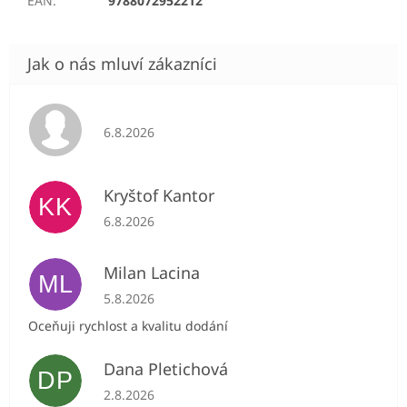
EAN
:
9788072952212
Hodnocení obchodu je 5 z 5 hvězdiček.
6.8.2026
Kryštof Kantor
KK
Hodnocení obchodu je 5 z 5 hvězdiček.
6.8.2026
Milan Lacina
ML
Hodnocení obchodu je 5 z 5 hvězdiček.
5.8.2026
Oceňuji rychlost a kvalitu dodání
Dana Pletichová
DP
Hodnocení obchodu je 5 z 5 hvězdiček.
2.8.2026