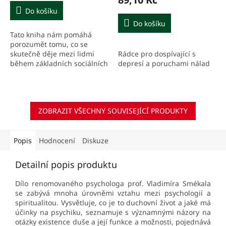
Do košíku
Do košíku
Tato kniha nám pomáhá
porozumět tomu, co se
Rádce pro dospívající s
skutečně děje mezi lidmi
depresí a poruchami nálad
během základních sociálních
interakcí. My všichni bez
přestání hrajeme hry. Berne
nás nechává porozumět...
ZOBRAZIT VŠECHNY SOUVISEJÍCÍ PRODUKTY
Popis
Hodnocení
Diskuze
Detailní popis produktu
Dílo renomovaného psychologa prof. Vladimíra Smékala
se zabývá mnoha úrovněmi vztahu mezi psychologií a
spiritualitou. Vysvětluje, co je to duchovní život a jaké má
účinky na psychiku, seznamuje s významnými názory na
otázky existence duše a její funkce a možnosti, pojednává