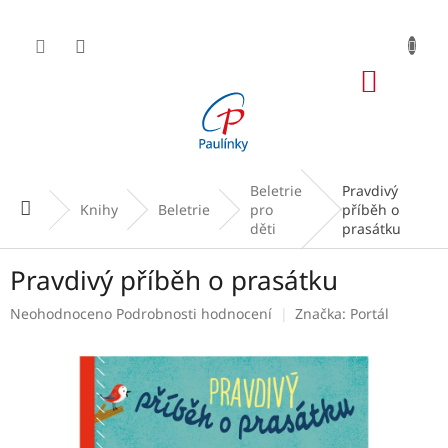
Přejít
na
obsah
NÁKUP
KOŠÍK
Beletrie
Pravdivý
Domů
Knihy
Beletrie
pro
příběh o
děti
prasátku
Pravdivý příběh o prasátku
Průměrné
Neohodnoceno
Podrobnosti hodnocení
Značka:
Portál
hodnocení
produktu
je
0,0
z
5
hvězdiček.