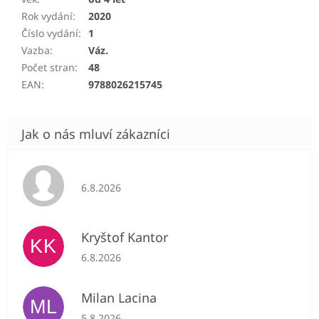
Rok vydání
:
2020
Číslo vydání
:
1
Vazba
:
Váz.
Počet stran
:
48
EAN
:
9788026215745
Hodnocení obchodu je 5 z 5 hvězdiček.
6.8.2026
Kryštof Kantor
KK
Hodnocení obchodu je 5 z 5 hvězdiček.
6.8.2026
Milan Lacina
ML
Hodnocení obchodu je 5 z 5 hvězdiček.
5.8.2026