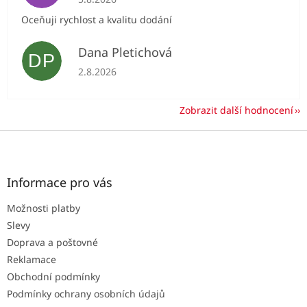
Oceňuji rychlost a kvalitu dodání
Dana Pletichová
DP
Hodnocení obchodu je 5 z 5 hvězdiček.
2.8.2026
Zobrazit další hodnocení
Z
á
p
a
Informace pro vás
t
Možnosti platby
í
Slevy
Doprava a poštovné
Reklamace
Obchodní podmínky
Podmínky ochrany osobních údajů