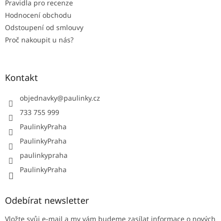
Pravidla pro recenze
Hodnocení obchodu
Odstoupení od smlouvy
Proč nakoupit u nás?
Kontakt
objednavky
@
paulinky.cz
733 755 999
PaulinkyPraha
PaulinkyPraha
paulinkypraha
PaulinkyPraha
Odebírat newsletter
Vložte svůj e-mail a my vám budeme zasílat informace o nových