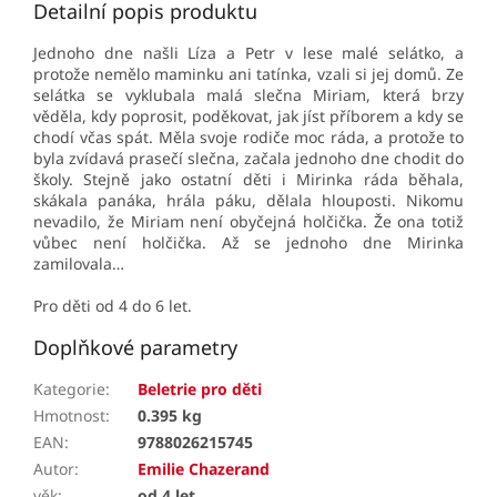
Detailní popis produktu
Jednoho dne našli Líza a Petr v lese malé selátko, a
protože nemělo maminku ani tatínka, vzali si jej domů. Ze
selátka se vyklubala malá slečna Miriam, která brzy
věděla, kdy poprosit, poděkovat, jak jíst příborem a kdy se
chodí včas spát. Měla svoje rodiče moc ráda, a protože to
byla zvídavá prasečí slečna, začala jednoho dne chodit do
školy. Stejně jako ostatní děti i Mirinka ráda běhala,
skákala panáka, hrála páku, dělala hlouposti. Nikomu
nevadilo, že Miriam není obyčejná holčička. Že ona totiž
vůbec není holčička. Až se jednoho dne Mirinka
zamilovala…
Pro děti od 4 do 6 let.
Doplňkové parametry
Kategorie
:
Beletrie pro děti
Hmotnost
:
0.395 kg
EAN
:
9788026215745
Autor
:
Emilie Chazerand
věk
:
od 4 let