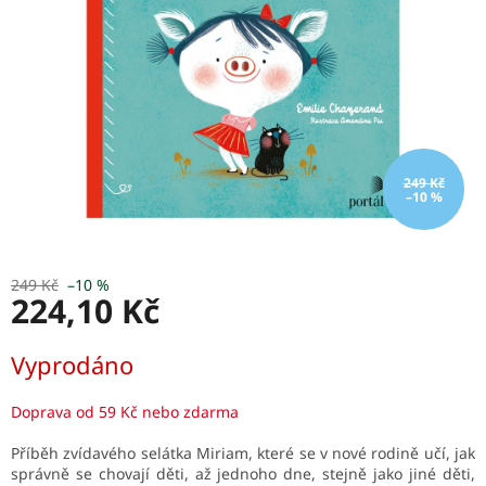
249 Kč
–10 %
249 Kč
–10 %
224,10 Kč
Měrná
Vyprodáno
cena:
Doprava od 59 Kč nebo zdarma
Příběh zvídavého selátka Miriam, které se v nové rodině učí, jak
správně se chovají děti, až jednoho dne, stejně jako jiné děti,