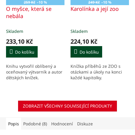
259 Kč
–10 %
249 Kč
–10 %
O myšce, která se
Karolínka a její zoo
nebála
Skladem
Skladem
233,10 Kč
224,10 Kč
Do košíku
Do košíku
Knihu vytvořil oblíbený a
Knížka příběhů ze ZOO s
oceňovaný výtvarník a autor
otázkami a úkoly na konci
dětských knížek.
každé kapitolky.
ZOBRAZIT VŠECHNY SOUVISEJÍCÍ PRODUKTY
Popis
Podobné (8)
Hodnocení
Diskuze