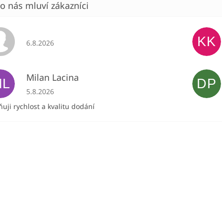
KK
Hodnocení obchodu je 5 z 5 hvězdiček.
6.8.2026
Milan Lacina
ML
DP
Hodnocení obchodu je 5 z 5 hvězdiček.
5.8.2026
uji rychlost a kvalitu dodání