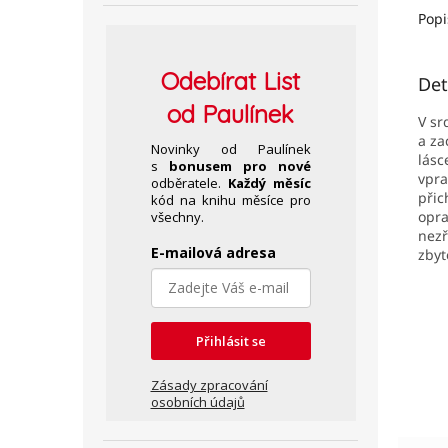
Popi
Odebírat
List
Det
od Paulínek
V sr
a za
Novinky od Paulínek
lásc
s
bonusem pro nové
vpra
odběratele.
Každý měsíc
přic
kód na knihu měsíce pro
opra
všechny.
nezř
E-mailová adresa
zbyt
Přihlásit se
Zásady zpracování
osobních údajů