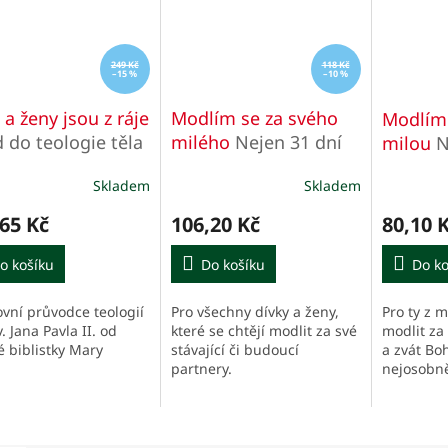
249 Kč
118 Kč
–15 %
–10 %
 a ženy jsou z ráje
Modlím se za svého
Modlím 
 do teologie těla
milého
Nejen 31 dní
milou
N
Pavla II.
Skladem
Skladem
65 Kč
106,20 Kč
80,10 
o košíku
Do košíku
Do ko
vní průvodce teologií
Pro všechny dívky a ženy,
Pro ty z m
v. Jana Pavla II. od
které se chtějí modlit za své
modlit za
 biblistky Mary
stávající či budoucí
a zvát Bo
.
partnery.
nejosobně
svého živo