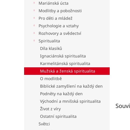
Mariánská úcta
l
Modlitby a pobožnosti
Pro děti a mládež
Psychologie a vztahy
Rozhovory a svědectví
Spiritualita
Díla klasiků
Ignaciánská spiritualita
Karmelitánská spiritualita
Mužská a ženská spiritualita
O modlitbě
Biblické zamyšlení na každý den
Podněty na každý den
Východní a mnišská spiritualita
Souvi
Život z víry
Ostatní spiritualita
Světci