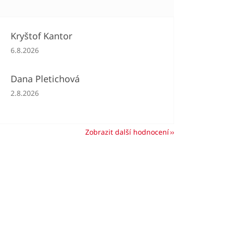
Kryštof Kantor
Hodnocení obchodu je 5 z 5 hvězdiček.
6.8.2026
Dana Pletichová
Hodnocení obchodu je 5 z 5 hvězdiček.
2.8.2026
Zobrazit další hodnocení