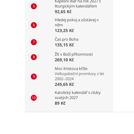
Kapesní diář na rok 2027 s
liturgickým kalendářem
92,65 Kč
Hledej pokoj a zůstávej v
něm
123,25 Kč
Čas pro Boha
135,15 Kč
Žít v Boží přítomnosti
269,10 Kč
Moc Kristova kříže
Velkopáteční promluvy z let
2002–2024
245,65 Kč
Katolický kalendář s citáty
svatých 2027
89 Kč
Z
á
p