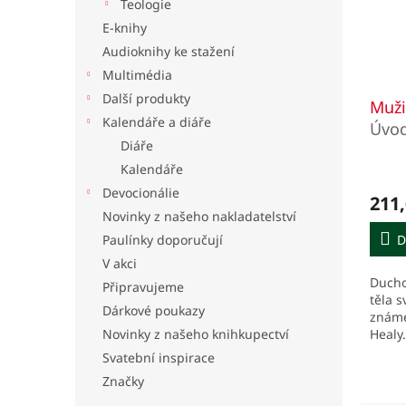
Teologie
E-knihy
Audioknihy ke stažení
Multimédia
Další produkty
Muži
Kalendáře a diáře
Úvod
Diáře
Jana 
Kalendáře
Devocionálie
211,
Novinky z našeho nakladatelství
D
Paulínky doporučují
V akci
Ducho
Připravujeme
těla s
Dárkové poukazy
známé
Novinky z našeho knihkupectví
Healy
Svatební inspirace
Značky