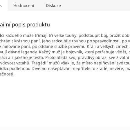
s
Hodnocení
Diskuze
ailní popis produktu
dci každého muže třímají tři velké touhy: podstoupit boj, prožít dob
chránit krásnou paní. Jeho srdce bije touhou po spravedlnosti, po 
e milované paní, po oddané službě pravému Králi a velkých činech,
vují dávné legendy. Každý muž je bojovník, který potřebuje vědět,
hází a z jakého je těsta. Proto hledá svůj pravdivý obraz, své životní
vdovost vztahů. Tragédií mužů však je, že místo naplňování své to
ídka podlehnou lživému našeptávání nepřítele: o zradě, nevěře, m
ečnosti.