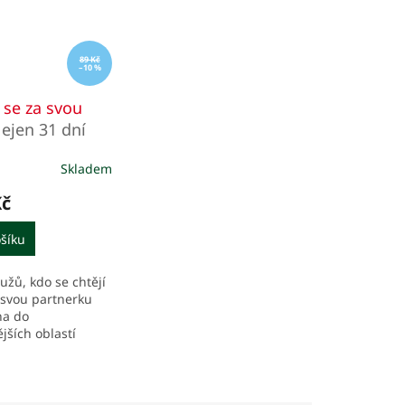
89 Kč
–10 %
se za svou
ejen 31 dní
Skladem
Kč
šíku
užů, kdo se chtějí
 svou partnerku
ha do
jších oblastí
ta.