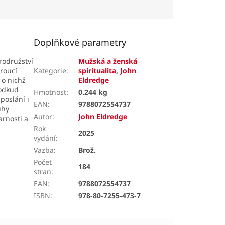
Doplňkové parametry
rodružství
Mužská a ženská
vroucí
Kategorie
:
spiritualita
,
John
 o nichž
Eldredge
 odkud
Hmotnost
:
0.244 kg
 poslání i
EAN
:
9788072554737
uhy
Autor
:
John Eldredge
arnosti a
Rok
2025
vydání
:
Vazba
:
Brož.
Počet
184
stran
:
EAN
:
9788072554737
ISBN
:
978-80-7255-473-7