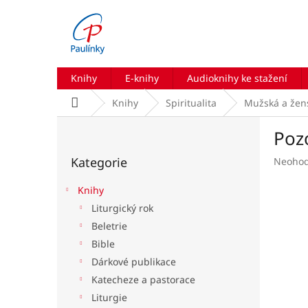
Přejít
na
obsah
Knihy
E-knihy
Audioknihy ke stažení
Domů
Knihy
Spiritualita
Mužská a žens
P
Poz
o
Přeskočit
s
Kategorie
Průmě
Neoho
kategorie
t
hodnoc
r
produk
Knihy
a
je
Liturgický rok
n
0,0
Beletrie
z
n
5
í
Bible
hvězdič
p
Dárkové publikace
a
Katecheze a pastorace
n
Liturgie
e