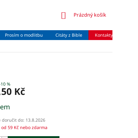
NÁKUPNÍ
Prázdný košík
KOŠÍK
Prosím o modlitbu
Citáty z Bible
Kontakty
Moje 
–10 %
,50 Kč
dem
doručit do:
13.8.2026
 od 59 Kč nebo zdarma