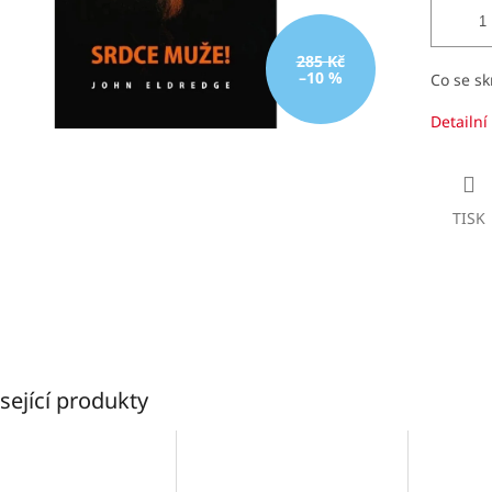
285 Kč
–10 %
Co se sk
Detailní
TISK
sející produkty