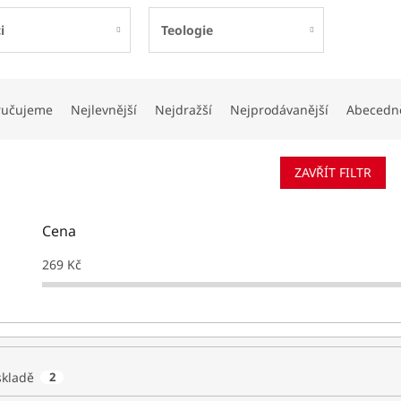
i
Teologie
ručujeme
Nejlevnější
Nejdražší
Nejprodávanější
Abecedn
ZAVŘÍT FILTR
Cena
269
Kč
skladě
2