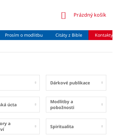
NÁKUPNÍ
Prázdný košík
KOŠÍK
Prosím o modlitbu
Citáty z Bible
Kontakty
Moje 
Dárkové publikace
Modlitby a
ská úcta
pobožnosti
ory a
Spiritualita
ví