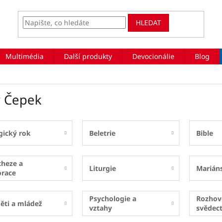
HLEDAT
Multimédia
Další produkty
Devocionálie
Blog
r Čepek
gický rok
Beletrie
Bible
cheze a
Liturgie
Marián
orace
Psychologie a
Rozhov
ěti a mládež
vztahy
svědect