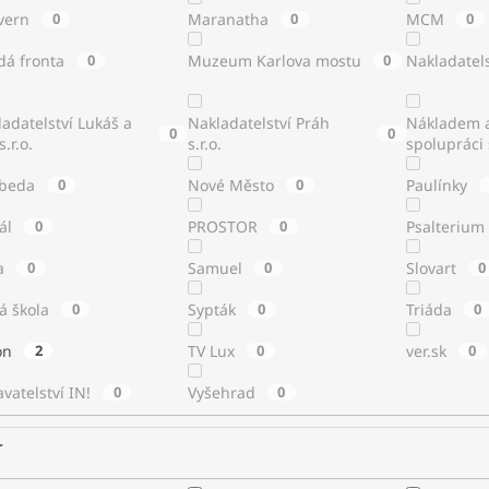
vern
0
Maranatha
0
MCM
0
dá fronta
0
Muzeum Karlova mostu
0
Nakladatels
adatelství Lukáš a
Nakladatelství Práh
Nákladem a
0
0
s.r.o.
s.r.o.
spolupráci
beda
0
Nové Město
0
Paulínky
tál
0
PROSTOR
0
Psalterium
a
0
Samuel
0
Slovart
0
á škola
0
Sypták
0
Triáda
0
ton
2
TV Lux
0
ver.sk
0
vatelství IN!
0
Vyšehrad
0
r