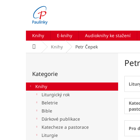
Přejít
na
obsah
Knihy
E-knihy
Audioknihy ke stažení
Domů
Knihy
Petr Čepek
P
Pet
o
Přeskočit
s
Kategorie
kategorie
t
r
Litur
Knihy
a
Liturgický rok
n
Beletrie
n
Kate
past
í
Bible
p
Dárkové publikace
a
Katecheze a pastorace
Pro d
n
Liturgie
e