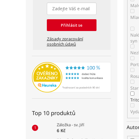
Mal
Mla
Přihlásit se
Nakl
Zásady zpracování
syn 
osobních údajů
Nez
Por
Ros
Star
Tri
Vyda
Top 10 produktů
Záložka - sv. Jiří
Auto
6 Kč