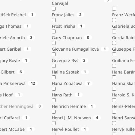
7
Carvajal
tišek Reichel
1
Franz Jalics
2
Franz Werf
ngs Thomas
1
Frost Trisha
1
Gabriela B
riele Amorth
2
Gary Chapman
8
Gerda Raid
ert Garibal
1
Giovanna Fumagalliová
1
Giuseppe F
gory Boyle
1
Grzegorz Ryś
2
Guiliano Fe
Gilbert
6
Halina Szotek
1
Hana Bará
a Pinknerová
12
Hana Zobačová
7
Hanna Ska
s Hopf
1
Hans Rath
1
Harold S. 
ther Henningová
0
Heinrich Hemme
1
Heinz-Pete
i Caffarel
1
Henri J. M. Nouwen
4
Henri Sans
bert McCabe
1
Hervé Roullet
1
Hervé Tulle