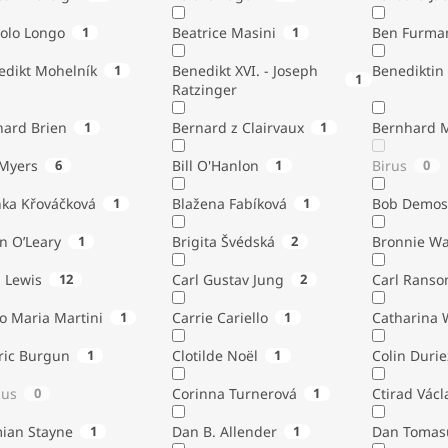
tolo Longo
1
Beatrice Masini
1
Ben Furma
edikt Mohelník
1
Benedikt XVI. - Joseph
Benediktin
1
Ratzinger
nard Brien
1
Bernard z Clairvaux
1
Bernhard 
Bill Myers
6
Bill O'Hanlon
1
Birus
0
nka Křováčková
1
Blažena Fabíková
1
Bob Demos
n O’Leary
1
Brigita Švédská
2
Bronnie W
. Lewis
12
Carl Gustav Jung
2
Carl Ranso
o Maria Martini
1
Carrie Cariello
1
Catharina 
ric Burgun
1
Clotilde Noël
1
Colin Durie
lus
0
Corinna Turnerová
1
Ctirad Václ
ian Stayne
1
Dan B. Allender
1
Dan Tomas