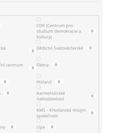
CDK (Centrum pro
studium demokracie a
0
kultury)
cká
Dědictví Svatováclavské
0
0
ční centrum
Flétna
0
0
0
Hisland
0
s
0
Karmelitánské
0
nakladatelství
KMS - Křesťanská misijní
0
společnost
iny
0
Lípa
0