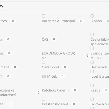
ky
atros
0
Barrister & Principal
0
Biblion
0
ta
0
ČAS
0
Česká bibli
společnost
on
0
EUROMEDIA GROUP,
Evangeliza
0
a.s.
M.I.S.E.
gment
0
Garamond
0
Hesperion
ST
0
Jiří Miček
0
Josef Byrtu
tuziánské
Katolický týdeník
0
Kazda
0
0
adatelství
stal
0
Křesťanský život
0
Lidové Nov