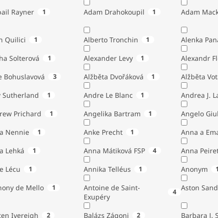
ail Rayner
1
Adam Drahokoupil
1
Adam Mack
n Quilici
1
Alberto Tronchin
1
Alenka Pan
ha Solterová
1
Alexander Levy
1
Alexandr Fl
e Bohuslavová
3
Alžběta Dvořáková
1
Alžběta Vo
 Sutherland
1
Andre Le Blanc
1
Andrea J. 
rew Prichard
1
Angelika Bartram
1
Angelo 
ta Nennie
1
Anke Precht
1
Anna a Em
a Lehká
1
Anna Mátiková FSP
4
Anna Peiret
e Lécu
1
Annika Telléus
1
Anonym
hony de Mello
1
Antoine de Saint-
Aston Sand
4
Exupéry
Austen Ivereigh
2
Balázs Zágoni
2
Barbara J. 