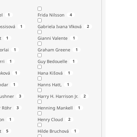
el
1
Frida Nilsson
4
ossisová
1
Gabriela Ivana Vlková
2
t
1
Gianni Valente
1
orlai
1
Graham Greene
1
rri
1
Guy Bedouelle
1
nková
1
Hana Kišová
1
ndar
1
Hanns Hatt,
1
Kushner
3
Harry H. Harrison Jr.
2
r Röhr
3
Henning Mankell
1
on
1
Henry Cloud
2
t
5
Hilde Bruchová
1