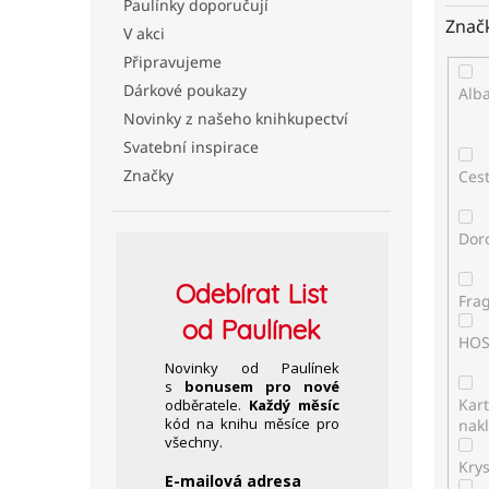
Paulínky doporučují
Znač
V akci
Připravujeme
Dárkové poukazy
Alb
Novinky z našeho knihkupectví
Svatební inspirace
Značky
Ces
Dor
Odebírat
List
Fra
od Paulínek
HO
Novinky od Paulínek
s
bonusem pro nové
Kar
odběratele.
Každý měsíc
kód na knihu měsíce pro
nakl
všechny.
Kry
E-mailová adresa