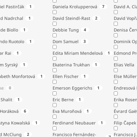
el Pastirčák
1
Daniela Krolupperová
7
David A. Cl
id Nadrchal
1
David Steindl-Rast
2
David Vopř
de Biollo
1
Debbie Tung
4
Denisa Čer
indo Ruotolo
1
Dom Samuel
3
Dominik Op
ar Rai
1
Edita Miriam Mendelová
1
Edmond Pr
ém Syrský
1
Ekaterina Trukhan
1
Elias Vella
zabeth Monfortová
1
Ellen Fischer
1
Else Müller
ne
0
Emerson Eggerichs
1
Endresová B
 Shalit
1
Eric Berne
1
Erika Rose
 Horáková
6
Eva Muroňová
1
Évrard Gaë
styna Kowalská
1
Ferdinand Neubauer
1
Filip Čapek
yd McClung
2
Francisco Fernández-
Francisco J.