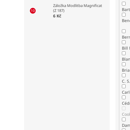
Záložka Modlitba Magnificat
Bar
(Z 187)
6 Kč
Ben
Ber
Bla
Bria
C. S
Carl
Céd
Coo
Dam