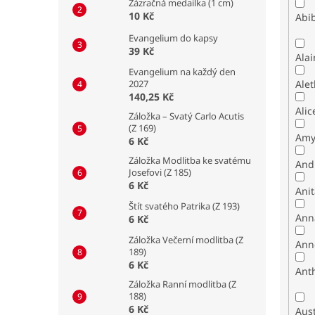
Zázračná medailka (1 cm)
10 Kč
Abib
Evangelium do kapsy
39 Kč
Alai
Evangelium na každý den
2027
Alet
140,25 Kč
Alic
Záložka – Svatý Carlo Acutis
(Z 169)
Amy
6 Kč
Záložka Modlitba ke svatému
And
Josefovi (Z 185)
6 Kč
Ani
Štít svatého Patrika (Z 193)
Ann
6 Kč
Záložka Večerní modlitba (Z
Ann
189)
6 Kč
Ant
Záložka Ranní modlitba (Z
188)
6 Kč