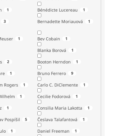
n
1
Bénédicte Lucereau
1
3
Bernadette Moriauová
1
Meuser
1
Bev Cobain
1
Blanka Borová
1
s
2
Booton Herndon
1
are
1
Bruno Ferrero
9
m Rogers
1
Carlo C. DiClemente
1
Wilhelm
1
Cecilie Fodorová
1
z
1
Consilia Maria Lakotta
1
av Pospíšil
5
Česlava Talafantová
1
ulo
1
Daniel Freeman
1