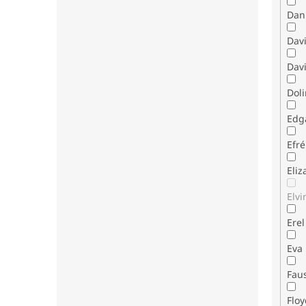
Dani
Dav
Davi
Dol
Edg
Efr
Eli
Elvi
Erel
Eva
Fau
Flo