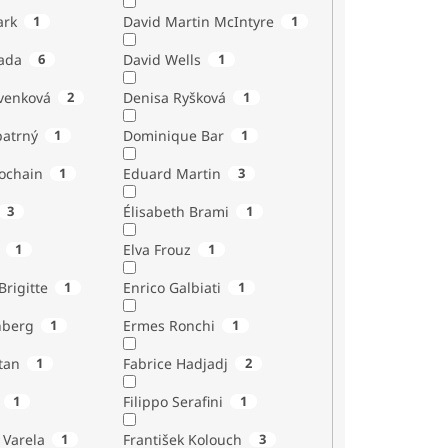
ark
1
David Martin McIntyre
1
ada
6
David Wells
1
venková
2
Denisa Ryšková
1
atrný
1
Dominique Bar
1
ochain
1
Eduard Martin
3
3
Élisabeth Brami
1
1
Elva Frouz
1
rigitte
1
Enrico Galbiati
1
nberg
1
Ermes Ronchi
1
tan
1
Fabrice Hadjadj
2
1
Filippo Serafini
1
 Varela
1
František Kolouch
3