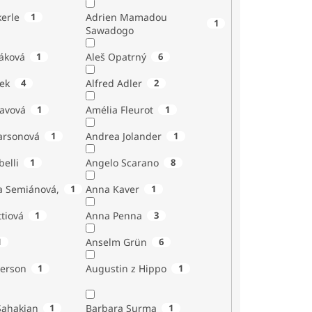
erle
1
Adrien Mamadou
1
Sawadogo
áková
1
Aleš Opatrný
6
ek
4
Alfred Adler
2
tavová
1
Amélia Fleurot
1
Larsonová
1
Andrea Jolander
1
Giubelli
1
Angelo Scarano
8
a Semiánová,
1
Anna Kaver
1
tiová
1
Anna Penna
3
1
Anselm Grün
6
erson
1
Augustin z Hippo
1
Sahakian
1
Barbara Surma
1