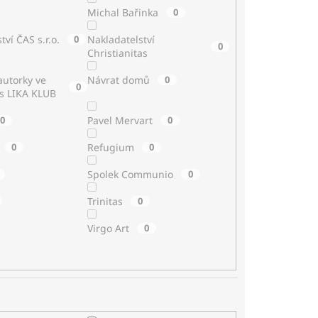
Michal Bařinka
0
tví ČAS s.r.o.
0
Nakladatelství
0
Christianitas
utorky ve
Návrat domů
0
0
 s LIKA KLUB
0
Pavel Mervart
0
0
Refugium
0
Spolek Communio
0
Trinitas
0
Virgo Art
0