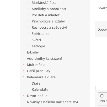
Mariánská úcta
l
Světc
Modlitby a pobožnosti
Pro děti a mládež
Psychologie a vztahy
Ř
Rozhovory a svědectví
a
Dopo
z
Spiritualita
e
Světci
n
Teologie
í
E-knihy
p
Audioknihy ke stažení
r
o
Multimédia
d
Další produkty
u
Kalendáře a diáře
k
Diáře
t
Kalendáře
ů
Devocionálie
Na 
Novinky z našeho nakladatelství