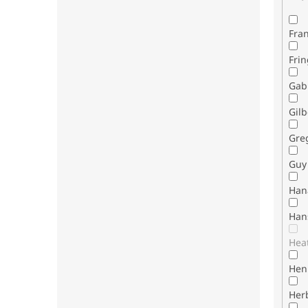
Fran
Fri
Gab
Gilb
Gre
Guy 
Han
Han
Hea
Henr
Her