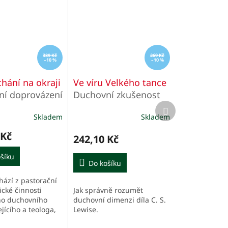
389 Kč
269 Kč
–10 %
–10 %
hání na okraji
Ve víru Velkého tance
í doprovázení
Duchovní zkušenost
Další
edni
přítomná v literárním
produkt
Skladem
Skladem
ství
díle C. S. Lewise
 Kč
242,10 Kč
šíku
Do košíku
hází z pastorační
Jak správně rozumět
cké činnosti
duchovní dimenzi díla C. S.
ho duchovního
Lewise.
jícího a teologa,
příležitost