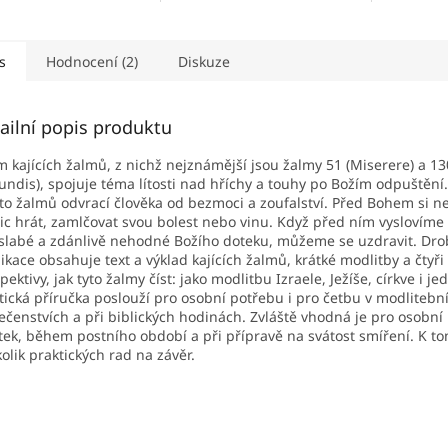
ředí na sedm výroků,
nechat se jimi živit?
nasloucha
 podle evangelií
kulturních
l...
s
Hodnocení (2)
Diskuze
ailní popis produktu
 kajících žalmů, z nichž nejznámější jsou žalmy 51 (Miserere) a 13
undis), spojuje téma lítosti nad hříchy a touhy po Božím odpuštění
to žalmů odvrací člověka od bezmoci a zoufalství. Před Bohem si 
ic hrát, zamlčovat svou bolest nebo vinu. Když před ním vyslovíme t
slabé a zdánlivě nehodné Božího doteku, můžeme se uzdravit. Dr
ikace obsahuje text a výklad kajících žalmů, krátké modlitby a čtyři
pektivy, jak tyto žalmy číst: jako modlitbu Izraele, Ježíše, církve i je
tická příručka poslouží pro osobní potřebu i pro četbu v modlitebn
ečenstvích a při biblických hodinách. Zvláště vhodná je pro osobní
tek, během postního období a při přípravě na svátost smíření. K to
kolik praktických rad na závěr.