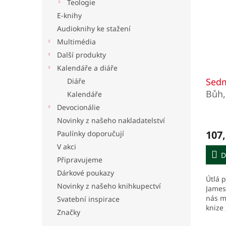
Teologie
E-knihy
Audioknihy ke stažení
Multimédia
Další produkty
Kalendáře a diáře
Sedm
Diáře
Bůh,
Kalendáře
rozu
Devocionálie
Novinky z našeho nakladatelství
107,
Paulínky doporučují
V akci
D
Připravujeme
Dárkové poukazy
Útlá p
Novinky z našeho knihkupectví
James
nás m
Svatební inspirace
knize
Značky
(témě