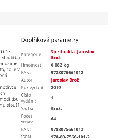
t lidem z různých
 i geografických...
Doplňkové parametry
0 (De
Spiritualita
,
Jaroslav
Kategorie
:
. Modlitba
Brož
nemusíme
Hmotnost
:
0.082 kg
o, co je v
EAN
:
9788075661012
obná
Autor
:
Jaroslav Brož
dnotlivce.
Rok vydání
:
2019
ích
Číslo
1
 modlitbu
vydání
:
mu slouží
Vazba
:
Brož.
Počet
64
stran
:
EAN
:
9788075661012
ISBN
:
978-80-7566-101-2