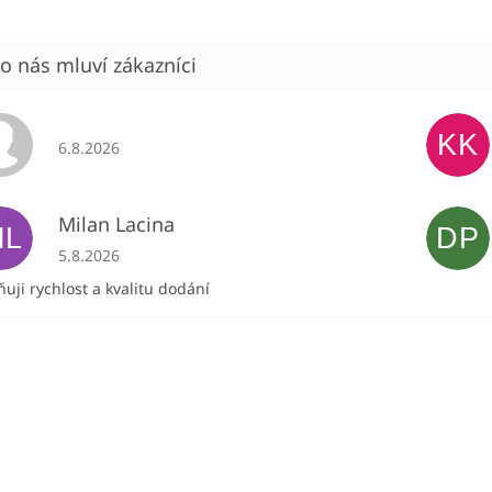
KK
Hodnocení obchodu je 5 z 5 hvězdiček.
6.8.2026
Milan Lacina
ML
DP
Hodnocení obchodu je 5 z 5 hvězdiček.
5.8.2026
uji rychlost a kvalitu dodání