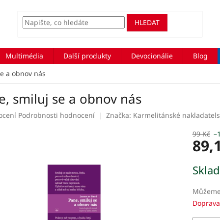
HLEDAT
Multimédia
Další produkty
Devocionálie
Blog
se a obnov nás
e, smiluj se a obnov nás
rné
ocení
Podrobnosti hodnocení
Značka:
Karmelitánské nakladatels
ení
tu
99 Kč
–
89,
Měrná
Skla
cena:
ek.
Můžeme 
Doprava