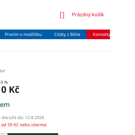
NÁKUPNÍ
Prázdný košík
KOŠÍK
Prosím o modlitbu
Citáty z Bible
Kontakty
Moje 
tví
10 %
10 Kč
dem
doručit do:
12.8.2026
 od 59 Kč nebo zdarma