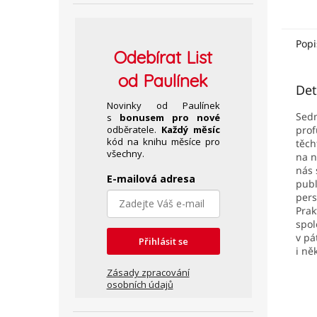
soust
které
prones
Popi
Odebírat
List
od Paulínek
Det
Novinky od Paulínek
Sedm
s
bonusem pro nové
odběratele.
Každý měsíc
prof
kód na knihu měsíce pro
těch
všechny.
na n
nás 
E-mailová adresa
publ
pers
Prak
spol
v pá
Přihlásit se
i ně
Zásady zpracování
osobních údajů