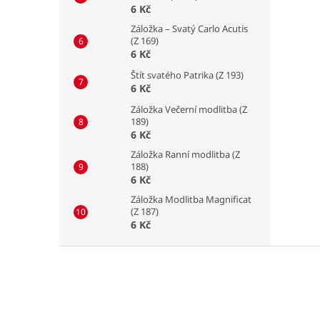
6 Kč
Záložka – Svatý Carlo Acutis
(Z 169)
6 Kč
Štít svatého Patrika (Z 193)
6 Kč
Záložka Večerní modlitba (Z
189)
6 Kč
Záložka Ranní modlitba (Z
188)
6 Kč
Záložka Modlitba Magnificat
(Z 187)
6 Kč
Z
á
p
a
t