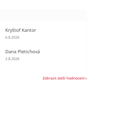
Kryštof Kantor
Hodnocení obchodu je 5 z 5 hvězdiček.
6.8.2026
Dana Pletichová
Hodnocení obchodu je 5 z 5 hvězdiček.
2.8.2026
Zobrazit další hodnocení