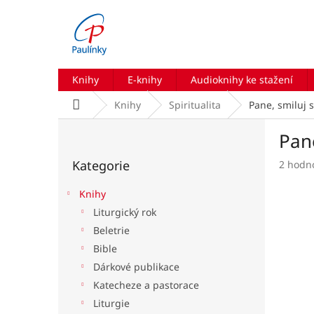
Přejít
na
obsah
Knihy
E-knihy
Audioknihy ke stažení
Domů
Knihy
Spiritualita
Pane, smiluj 
P
Pan
o
Přeskočit
s
Kategorie
Průmě
2 hodn
kategorie
t
hodnoc
r
produk
Knihy
a
je
Liturgický rok
n
5,0
Beletrie
z
n
5
í
Bible
hvězdič
p
Dárkové publikace
a
Katecheze a pastorace
n
Liturgie
e