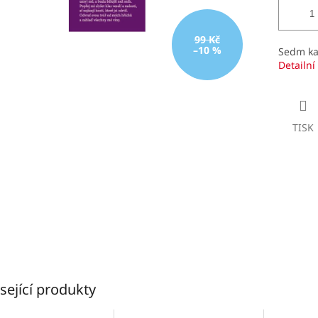
99 Kč
–10 %
Sedm ka
Detailní
TISK
sející produkty