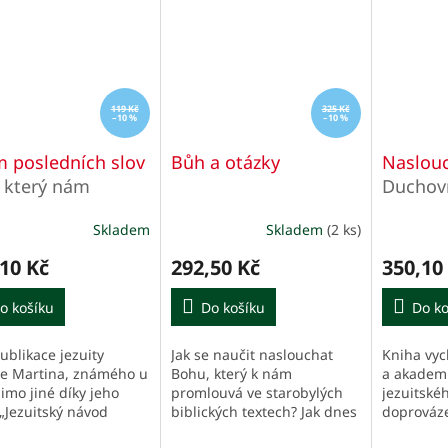
119 Kč
325 Kč
–10 %
–10 %
 posledních slov
Bůh a otázky
Naslouc
 který nám
Duchovn
mí
v odpol
Skladem
Skladem
(2 ks)
křesťan
10 Kč
292,50 Kč
350,10
o košíku
Do košíku
Do ko
ublikace jezuity
Jak se naučit naslouchat
Kniha vyc
e Martina, známého u
Bohu, který k nám
a akademi
imo jiné díky jeho
promlouvá ve starobylých
jezuitské
 „Jezuitský návod
biblických textech? Jak dnes
doprováze
ř) na všechno“, se
rozumět jeho slovům a
který měl 