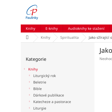
Přejít
na
obsah
Knihy
E-knihy
Audioknihy ke stažení
Domů
Knihy
Spiritualita
Jako sžírající
P
Jako
o
Přeskočit
s
Kategorie
Průmě
Neoho
kategorie
t
hodnoc
r
produk
Knihy
a
je
Liturgický rok
n
0,0
Beletrie
z
n
5
í
Bible
hvězdič
p
Dárkové publikace
a
Katecheze a pastorace
n
Liturgie
e