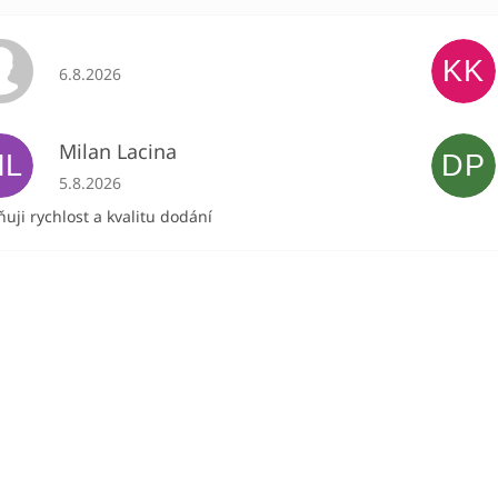
KK
Hodnocení obchodu je 5 z 5 hvězdiček.
6.8.2026
Milan Lacina
ML
DP
Hodnocení obchodu je 5 z 5 hvězdiček.
5.8.2026
uji rychlost a kvalitu dodání