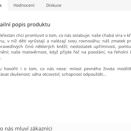
s
Hodnocení
Diskuze
ailní popis produktu
 křesťan chci promluvit o tom, co nás oslabuje: naše chabá víra v 
nu, v níž děti vyrůstají a nalézají svou rovnováhu; náš zmatek p
ravedlivých činů některých kněží; nedostatek upřímnosti, pomlu
nění; naše malověrnost, když přijde řeč na povolání, na řeholní 
.
u hovořit i o tom, co nás nese: milost pevného života modlit
ávat zkušenost
; váha otcovství; schopnost odpouštět...