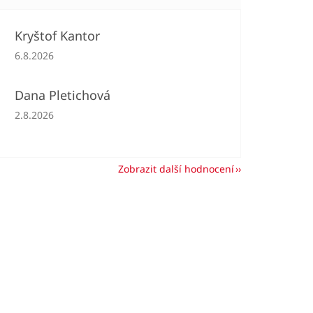
Kryštof Kantor
Hodnocení obchodu je 5 z 5 hvězdiček.
6.8.2026
Dana Pletichová
Hodnocení obchodu je 5 z 5 hvězdiček.
2.8.2026
Zobrazit další hodnocení