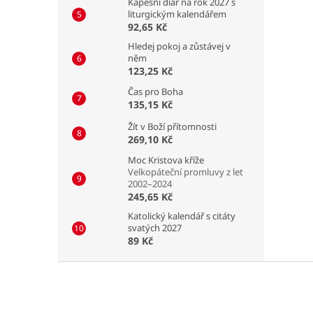
Kapesní diář na rok 2027 s
liturgickým kalendářem
92,65 Kč
Hledej pokoj a zůstávej v
něm
123,25 Kč
Čas pro Boha
135,15 Kč
Žít v Boží přítomnosti
269,10 Kč
Moc Kristova kříže
Velkopáteční promluvy z let
2002–2024
245,65 Kč
Katolický kalendář s citáty
svatých 2027
89 Kč
Z
á
p