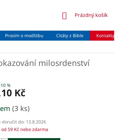
NÁKUPNÍ
Prázdný košík
KOŠÍK
Prosím o modlitbu
Citáty z Bible
Kontakty
Moje 
okazování milosrdenství
–10 %
,10 Kč
dem
(3 ks)
doručit do:
13.8.2026
 od 59 Kč nebo zdarma