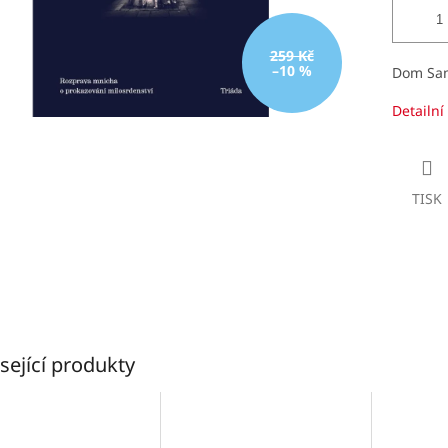
259 Kč
–10 %
Dom Sam
Detailní
TISK
sející produkty