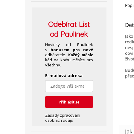
Popi
Odebírat
List
Det
od Paulínek
Jako
rodi
Novinky od Paulínek
nesp
s
bonusem pro nové
obvi
odběratele.
Každý měsíc
život
kód na knihu měsíce pro
všechny.
Bud
E-mailová adresa
před
Přihlásit se
Zásady zpracování
osobních údajů