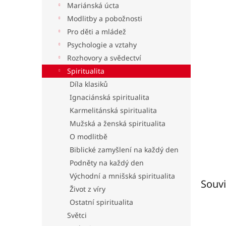
Mariánská úcta
l
Modlitby a pobožnosti
Pro děti a mládež
Psychologie a vztahy
Rozhovory a svědectví
Spiritualita
Díla klasiků
Ignaciánská spiritualita
Karmelitánská spiritualita
Mužská a ženská spiritualita
O modlitbě
Biblické zamyšlení na každý den
Podněty na každý den
Východní a mnišská spiritualita
Souvi
Život z víry
Ostatní spiritualita
Světci