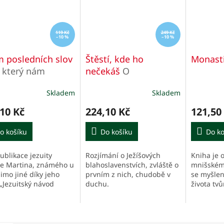
119 Kč
249 Kč
–10 %
–10 %
 posledních slov
Štěstí, kde ho
Monasti
 který nám
nečekáš
O
mí
blahoslavenstvích
Skladem
Skladem
Průměrné
hodnocení
10 Kč
224,10 Kč
121,50
produktu
je
o košíku
5,0
Do košíku
Do ko
z
5
ublikace jezuity
Rozjímání o Ježíšových
Kniha je o
hvězdiček.
e Martina, známého u
blahoslavenstvích, zvláště o
mnišskému
imo jiné díky jeho
prvním z nich, chudobě v
se myšlen
 „Jezuitský návod
duchu.
života tvů
ř) na všechno“, se
všem lide
ředí na sedm výroků,
tvůrci pok
 podle evangelií
evangelní
l...