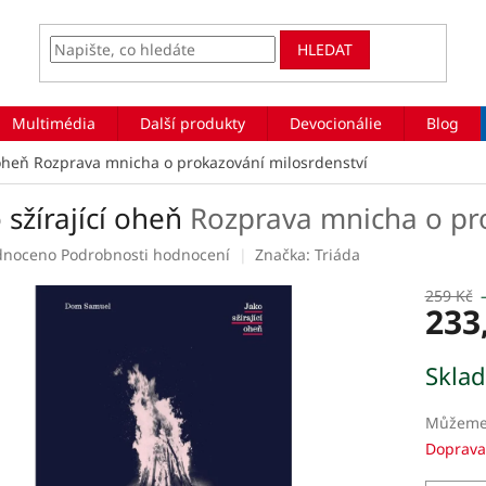
HLEDAT
Multimédia
Další produkty
Devocionálie
Blog
 oheň
Rozprava mnicha o prokazování milosrdenství
 sžírající oheň
Rozprava mnicha o pr
rné
dnoceno
Podrobnosti hodnocení
Značka:
Triáda
ení
tu
259 Kč
233
Měrná
Skla
cena:
ek.
Můžeme 
Doprava