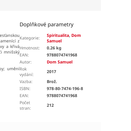
Doplňkové parametry
křesťanskou
Spiritualita
,
Dom
Kategorie
:
ramenící z
Samuel
vy a křivá
Hmotnost
:
0.26 kg
či mnišský
EAN
:
9788074741968
Autor
:
Dom Samuel
by; umění
Rok
2017
vydání
:
Vazba
:
Brož.
ISBN
:
978-80-7474-196-8
EAN
:
9788074741968
Počet
212
stran
: