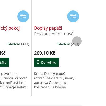
135 Kč
299 Kč
–10 %
–10 %
cký pokoj
Dopisy papeži
Povzbuzení na nové
Další
cesty
produkt
Skladem
(3 ks)
Skladem
(2 ks)
Průměrné
hodnocení
 Kč
269,10 Kč
produktu
je
šíku
5,0
Do košíku
z
5
 povolání k
Kniha Dopisy papeži
hvězdiček.
 životu. Zároveň
rozvádí některé myšlenky
ka mnišství jako
autorova Odpoledne
rců pokoje nabízí i
křesťanství a tvořivě
m bez rozdílu. Být
navazuje na výzvu papeže
oje, k tomu zve v
Františka k synodální
ch...
reformě křesťanství.