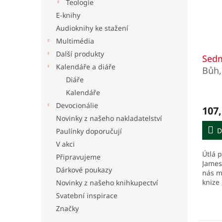
Teologie
E-knihy
Audioknihy ke stažení
Multimédia
Další produkty
Sedm
Kalendáře a diáře
Bůh,
Diáře
rozu
Kalendáře
Devocionálie
107,
Novinky z našeho nakladatelství
D
Paulínky doporučují
V akci
Útlá p
Připravujeme
James
Dárkové poukazy
nás m
knize
Novinky z našeho knihkupectví
(témě
Svatební inspirace
soust
Značky
které
prones