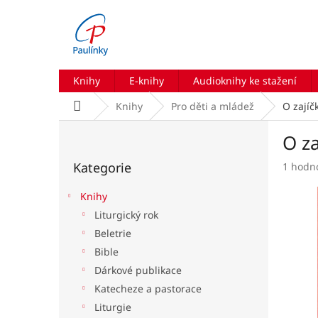
Přejít
na
obsah
Knihy
E-knihy
Audioknihy ke stažení
Domů
Knihy
Pro děti a mládež
O zajíč
P
O za
o
Přeskočit
s
Kategorie
Průmě
1 hodn
kategorie
t
hodnoc
r
produk
Knihy
a
je
Liturgický rok
n
5,0
Beletrie
z
n
5
í
Bible
hvězdič
p
Dárkové publikace
a
Katecheze a pastorace
n
Liturgie
e