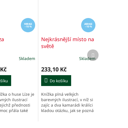
199 Kč
259 Kč
–10 %
–10 %
za
Nejkrásnější místo na
světě
Další
produkt
Skladem
Skladem
 Kč
233,10 Kč
šíku
Do košíku
žka o huse Líze je
Knížka plná velkých
vných ilustrací
barevných ilustrací, v níž si
jejichž přednosti
zajíc a dva kamarádi králíci
 moc přála také
kladou otázku, jak se pozná
a by tak jako oni
nejkrásnější místo na světě.
kat, rychle běhat,
Vypráví o domově, o
...
dobrodružství a o...