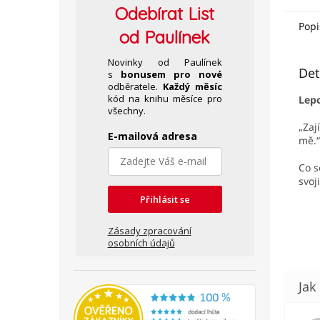
Odebírat
List
Popi
od Paulínek
Novinky od Paulínek
Det
s
bonusem pro nové
odběratele.
Každý měsíc
kód na knihu měsíce pro
Lepo
všechny.
„Zaj
E-mailová adresa
mě.
Co s
svoj
Přihlásit se
Zásady zpracování
osobních údajů