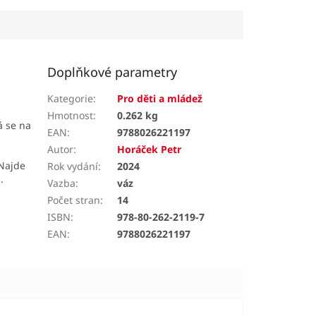
Doplňkové parametry
Kategorie
:
Pro děti a mládež
Hmotnost
:
0.262 kg
á se na
EAN
:
9788026221197
Autor
:
Horáček Petr
 Najde
Rok vydání
:
2024
.
Vazba
:
váz
Počet stran
:
14
ISBN
:
978-80-262-2119-7
EAN
:
9788026221197