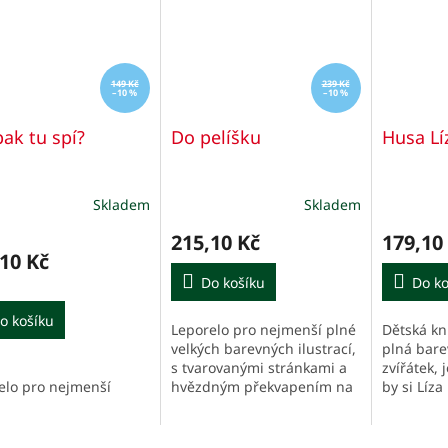
149 Kč
239 Kč
–10 %
–10 %
ak tu spí?
Do pelíšku
Husa Lí
Skladem
Skladem
215,10 Kč
179,10
10 Kč
Do košíku
Do ko
o košíku
Leporelo pro nejmenší plné
Dětská kní
velkých barevných ilustrací,
plná bare
s tvarovanými stránkami a
zvířátek, 
elo pro nejmenší
hvězdným překvapením na
by si Líza
konci. Pojďte popřát dobrou
mít. Chtěl
noc zvířátkům, která se
cákat, ská
ukládají ke spánku.
plavat pod