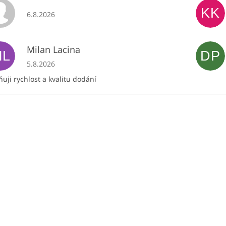
KK
Hodnocení obchodu je 5 z 5 hvězdiček.
6.8.2026
Milan Lacina
ML
DP
Hodnocení obchodu je 5 z 5 hvězdiček.
5.8.2026
uji rychlost a kvalitu dodání