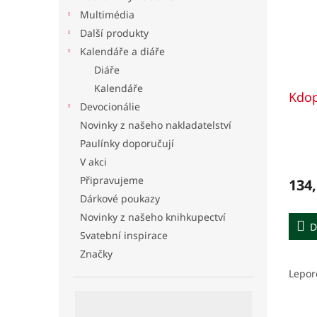
Multimédia
Další produkty
Kalendáře a diáře
Diáře
Kalendáře
Kdop
Devocionálie
Novinky z našeho nakladatelství
Paulínky doporučují
V akci
Připravujeme
134,
Dárkové poukazy
Novinky z našeho knihkupectví
D
Svatební inspirace
Značky
Lepor