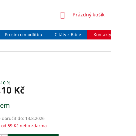
NÁKUPNÍ
Prázdný košík
KOŠÍK
Prosím o modlitbu
Citáty z Bible
Kontakty
Moje 
–10 %
,10 Kč
dem
doručit do:
13.8.2026
 od 59 Kč nebo zdarma