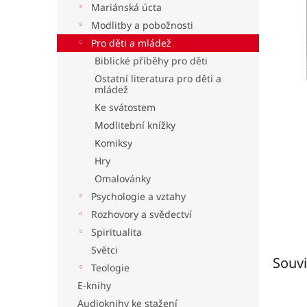
Mariánská úcta
l
Modlitby a pobožnosti
Pro děti a mládež
Biblické příběhy pro děti
Ostatní literatura pro děti a
mládež
Ke svátostem
Modlitební knížky
Komiksy
Hry
Omalovánky
Psychologie a vztahy
Rozhovory a svědectví
Spiritualita
Světci
Souvi
Teologie
E-knihy
Audioknihy ke stažení