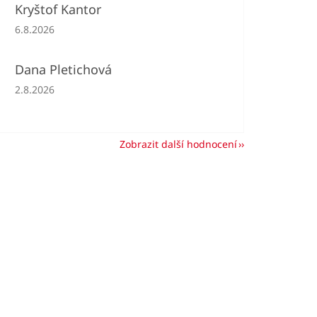
Kryštof Kantor
Hodnocení obchodu je 5 z 5 hvězdiček.
6.8.2026
Dana Pletichová
Hodnocení obchodu je 5 z 5 hvězdiček.
2.8.2026
Zobrazit další hodnocení