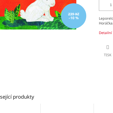
239 Kč
–10 %
Leporelo
Horáčka
Detailní
TISK
sející produkty