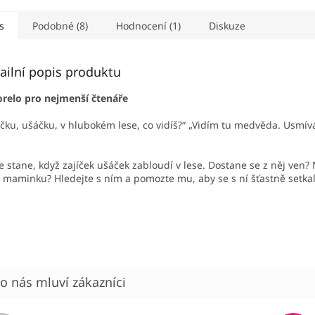
s
Podobné (8)
Hodnocení (1)
Diskuze
ailní popis produktu
relo pro nejmenší čtenáře
íčku, ušáčku, v hlubokém lese, co vidíš?“
„Vidím tu medvěda. Usmív
“
e stane, když zajíček ušáček zabloudí v lese. Dostane se z něj ven?
i maminku? Hledejte s ním a pomozte mu, aby se s ní šťastně setkal