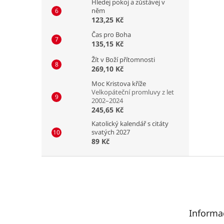
Hledej pokoj a zůstávej v
něm
123,25 Kč
Čas pro Boha
135,15 Kč
Žít v Boží přítomnosti
269,10 Kč
Moc Kristova kříže
Velkopáteční promluvy z let
2002–2024
245,65 Kč
Katolický kalendář s citáty
svatých 2027
89 Kč
Z
á
p
a
t
Informa
í