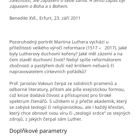
záležitostí, ale zápasem o sebe sama. A tento zápas byl
zápasem o Boha a s Bohem.
Benedikt XVI., Erfurt, 23. září 2011
Pozoruhodný portrét Martina Luthera vychází u
příležitosti velkého výročí reformace (1517
–
2017). Jaké
byly Lutherovy duchovní kořeny? Jaké měl zázemí a na
čem stavěl duchovní život? Nebyl spíše reformátorem
zbožnosti a pastýřem duší než kritikem nešvarů či
napravovatelem církevních pořádků?
Prof. Jaroslav Vokoun čerpá ze solidních pramenů a
odborné literatury, přitom ale píše esejistickou formou,
což knize dodává čtivost a přístupnost pro široké
spektrum čtenářů. S užitkem si ji přečte akademik, který
se zabývá teologií či religionistikou, ale i každý křesťan,
který chce obnovit svou víru či „teologii srdce“ ze stejných
zdrojů, z jakých čerpal sám Luther.
Doplňkové parametry