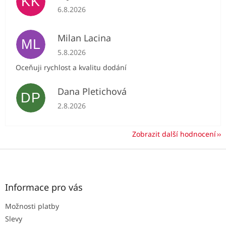
KK
Hodnocení obchodu je 5 z 5 hvězdiček.
6.8.2026
Milan Lacina
ML
Hodnocení obchodu je 5 z 5 hvězdiček.
5.8.2026
Oceňuji rychlost a kvalitu dodání
Dana Pletichová
DP
Hodnocení obchodu je 5 z 5 hvězdiček.
2.8.2026
Zobrazit další hodnocení
Z
á
p
a
Informace pro vás
t
Možnosti platby
í
Slevy