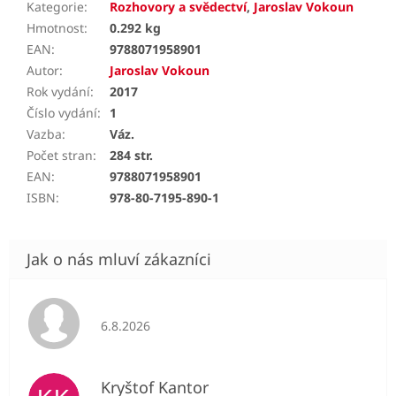
Kategorie
:
Rozhovory a svědectví
,
Jaroslav Vokoun
Hmotnost
:
0.292 kg
EAN
:
9788071958901
Autor
:
Jaroslav Vokoun
Rok vydání
:
2017
Číslo vydání
:
1
Vazba
:
Váz.
Počet stran
:
284 str.
EAN
:
9788071958901
ISBN
:
978-80-7195-890-1
Hodnocení obchodu je 5 z 5 hvězdiček.
6.8.2026
Kryštof Kantor