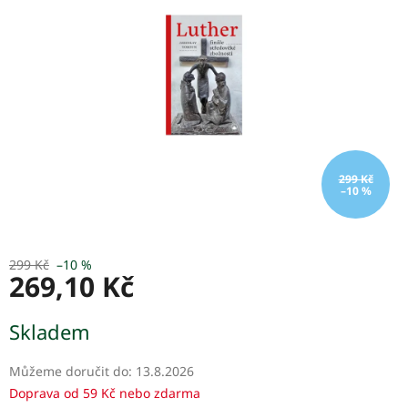
hvězdiček.
299 Kč
–10 %
299 Kč
–10 %
269,10 Kč
Měrná
Skladem
cena:
Můžeme doručit do:
13.8.2026
Doprava od 59 Kč nebo zdarma