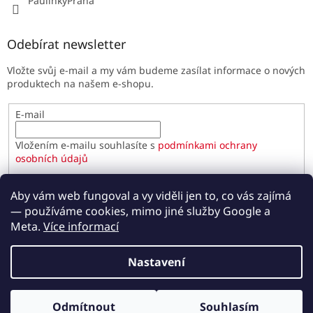
PaulinkyPraha
Odebírat newsletter
Vložte svůj e-mail a my vám budeme zasílat informace o nových
produktech na našem e-shopu.
E-mail
Vložením e-mailu souhlasíte s
podmínkami ochrany
osobních údajů
PŘIHLÁSIT SE
Aby vám web fungoval a vy viděli jen to, co vás zajímá
— používáme cookies, mimo jiné služby Google a
Meta.
Více informací
Vytvořil Shoptet
Nastavení
Copyright 2026
Paulínky.cz
. Všechna práva vyhrazena.
Odmítnout
Souhlasím
Upravit nastavení cookies