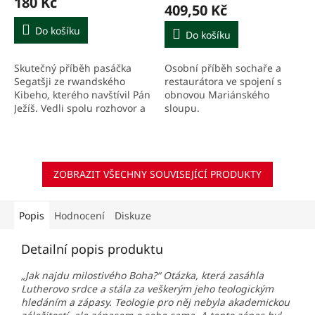
180 Kč
Mariánského sloupu v
produktu
409,50 Kč
je
Praze a nejen na tuto
5,0
Do košíku
práci
Do košíku
z
5
Skutečný příběh pasáčka
Osobní příběh sochaře a
hvězdiček.
Segatšji ze rwandského
restaurátora ve spojení s
Kibeho, kterého navštívil Pán
obnovou Mariánského
Ježíš. Vedli spolu rozhovor a
sloupu.
chlapec přijal od Ježíše
osobní poslání. Kniha je
volným pokračováním...
ZOBRAZIT VŠECHNY SOUVISEJÍCÍ PRODUKTY
Popis
Hodnocení
Diskuze
Detailní popis produktu
„Jak najdu milostivého Boha?“ Otázka, která zasáhla
Lutherovo srdce a stála za veškerým jeho teologickým
hledáním a zápasy. Teologie pro něj nebyla akademickou