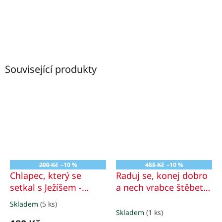
Související produkty
200 Kč
–10 %
455 Kč
–10 %
Chlapec, který se
Raduj se, konej dobro
setkal s Ježíšem -
a nech vrabce štěbetat
Sagatašja z Kibeho
Osobní vzpomínky na
Skladem
(5 ks)
Průměrné
třicet let obnovy
Skladem
(1 ks)
hodnocení