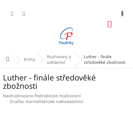
Přejít
na
obsah
NÁKUP
KOŠÍK
Rozhovory a
Luther - finále
Domů
Knihy
svědectví
středověké zbožnosti
Luther - finále středověké
zbožnosti
Průměrné
Neohodnoceno
Podrobnosti hodnocení
hodnocení
Značka:
Karmelitánské nakladatelství
produktu
je
0,0
z
5