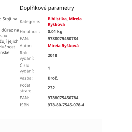
Doplňkové parametry
 Stojí na
Biblistika
,
Mireia
Kategorie
:
Ryšková
v důraz na
Hmotnost
:
0.01 kg
jsou
EAN
:
9788075450784
ují jejich
Autor
:
Mireia Ryšková
ýlučnost
anské
Rok
2018
vydání
:
Číslo
1
vydání
:
Vazba
:
Brož.
Počet
232
stran
:
EAN
:
9788075450784
ISBN
:
978-80-7545-078-4