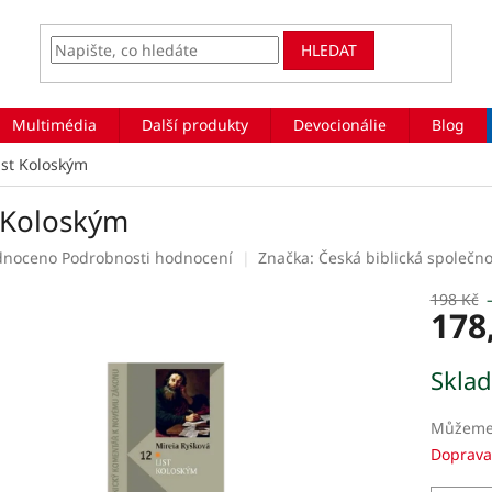
HLEDAT
Multimédia
Další produkty
Devocionálie
Blog
ist Koloským
t Koloským
rné
dnoceno
Podrobnosti hodnocení
Značka:
Česká biblická společno
ení
tu
198 Kč
178
Měrná
Skla
cena:
ek.
Můžeme 
Doprava