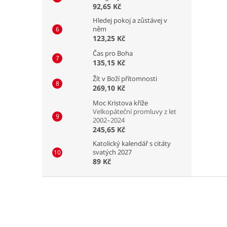
92,65 Kč
Hledej pokoj a zůstávej v
něm
123,25 Kč
Čas pro Boha
135,15 Kč
Žít v Boží přítomnosti
269,10 Kč
Moc Kristova kříže
Velkopáteční promluvy z let
2002–2024
245,65 Kč
Katolický kalendář s citáty
svatých 2027
89 Kč
Z
á
p
a
t