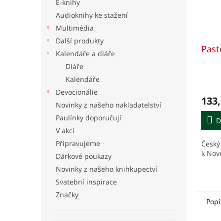
E-knihy
Audioknihy ke stažení
Multimédia
Další produkty
Pasto
Kalendáře a diáře
Diáře
Kalendáře
Devocionálie
133,
Novinky z našeho nakladatelství
Paulínky doporučují
D
V akci
Připravujeme
Český
k Nov
Dárkové poukazy
Novinky z našeho knihkupectví
Svatební inspirace
Značky
Popi