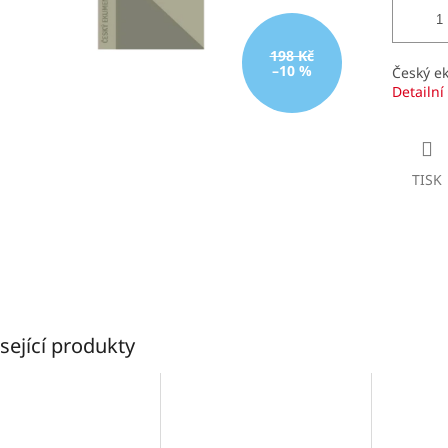
198 Kč
–10 %
Český e
Detailní
TISK
sející produkty