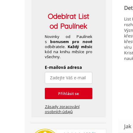
Det
Odebírat
List
List
od Paulínek
rozh
Význ
křes
Novinky od Paulínek
křes
s
bonusem pro nové
odběratele.
Každý měsíc
víru
kód na knihu měsíce pro
Kris
všechny.
nauk
E-mailová adresa
Přihlásit se
Zásady zpracování
osobních údajů