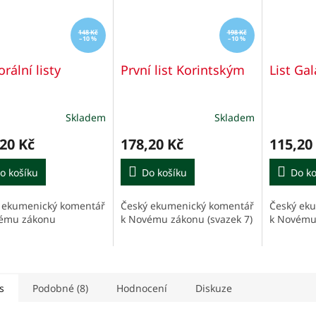
148 Kč
198 Kč
–10 %
–10 %
rální listy
První list Korintským
List Ga
Skladem
Skladem
Průměrn
hodnocen
20 Kč
178,20 Kč
115,20
produktu
je
o košíku
Do košíku
5,0
Do ko
z
5
 ekumenický komentář
Český ekumenický komentář
Český ek
hvězdiček
ému zákonu
k Novému zákonu (svazek 7)
k Novému
s
Podobné (8)
Hodnocení
Diskuze