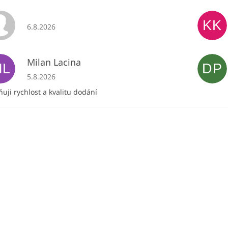
KK
Hodnocení obchodu je 5 z 5 hvězdiček.
6.8.2026
Milan Lacina
ML
DP
Hodnocení obchodu je 5 z 5 hvězdiček.
5.8.2026
uji rychlost a kvalitu dodání