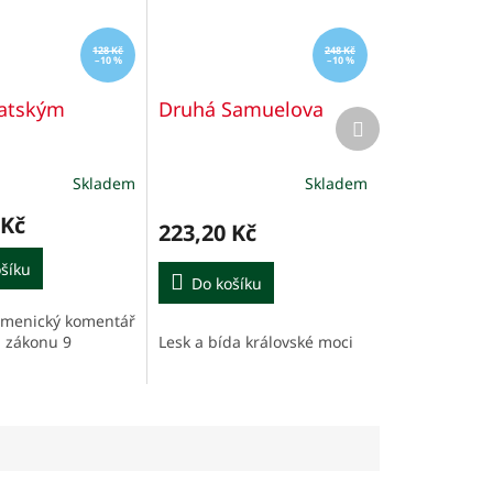
128 Kč
248 Kč
–10 %
–10 %
latským
Druhá Samuelova
Další
produkt
Skladem
Skladem
é
í
 Kč
223,20 Kč
šíku
Do košíku
umenický komentář
.
Lesk a bída královské moci
 zákonu 9