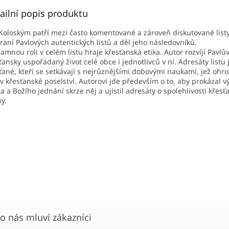
ailní popis produktu
 Koloským patří mezi často komentované a zároveň diskutované listy.
raní Pavlových autentických listů a děl jeho následovníků.
amnou roli v celém listu hraje křesťanská etika. Autor rozvíjí Pavlů
ťansky uspořádaný život celé obce i jednotlivců v ní.
Adresáty listu 
ťané, kteří se setkávají s nejrůznějšími dobovými naukami, jež ohrož
 v křesťanské poselství. Autorovi jde především o to, aby prokázal v
ta a Božího jednání skrze něj a ujistil adresáty o spolehlivosti křesť
y.