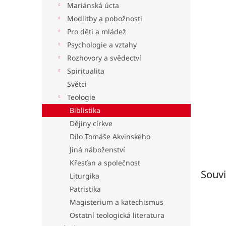
Mariánská úcta
l
Modlitby a pobožnosti
Pro děti a mládež
Psychologie a vztahy
Rozhovory a svědectví
Spiritualita
Světci
Teologie
Biblistika
Dějiny církve
Dílo Tomáše Akvinského
Jiná náboženství
Křesťan a společnost
Souvi
Liturgika
Patristika
Magisterium a katechismus
Ostatní teologická literatura