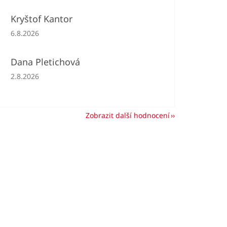
Kryštof Kantor
Hodnocení obchodu je 5 z 5 hvězdiček.
6.8.2026
Dana Pletichová
Hodnocení obchodu je 5 z 5 hvězdiček.
2.8.2026
Zobrazit další hodnocení