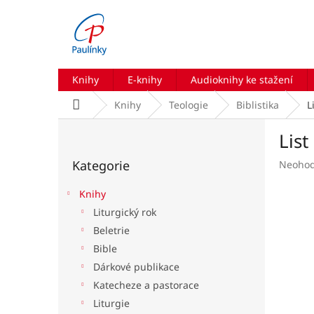
Přejít
na
obsah
Knihy
E-knihy
Audioknihy ke stažení
Domů
Knihy
Teologie
Biblistika
L
P
Lis
o
Přeskočit
s
Kategorie
Průmě
Neoho
kategorie
t
hodnoc
r
produk
Knihy
a
je
Liturgický rok
n
0,0
Beletrie
z
n
5
í
Bible
hvězdič
p
Dárkové publikace
a
Katecheze a pastorace
n
Liturgie
e