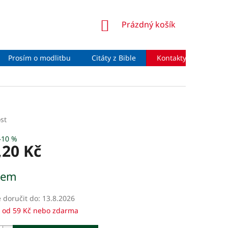
NÁKUPNÍ
Prázdný košík
KOŠÍK
Prosím o modlitbu
Citáty z Bible
Kontakty
Moje 
st
–10 %
,20 Kč
dem
doručit do:
13.8.2026
 od 59 Kč nebo zdarma