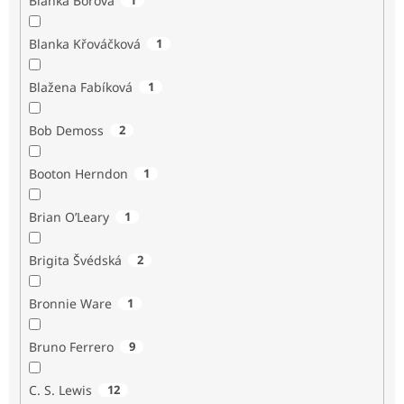
Blanka Borová
Blanka Křováčková
1
Blažena Fabíková
1
Bob Demoss
2
Booton Herndon
1
Brian O’Leary
1
Brigita Švédská
2
Bronnie Ware
1
Bruno Ferrero
9
C. S. Lewis
12