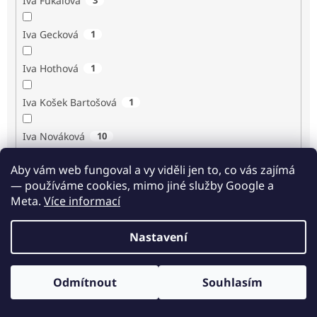
Iva Fukalová
Iva Gecková
1
Iva Hothová
1
Iva Košek Bartošová
1
Iva Nováková
10
Aby vám web fungoval a vy viděli jen to, co vás zajímá
Iva Procházková
1
— používáme cookies, mimo jiné služby Google a
Meta.
Více informací
Ivan Renč
1
Nastavení
Ivan Steiger
1
Ivana Karásková
1
Odmítnout
Souhlasím
Odběr novinek
Jack Frost
1