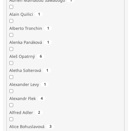
Adrien Mamadou Sawadogo
Alain Quilici
1
Alberto Tronchin
1
Alenka Panáková
1
Aleš Opatrný
6
Aletha Solterová
1
Alexander Levy
1
Alexandr Flek
4
Alfred Adler
2
Alice Bohuslavová
3