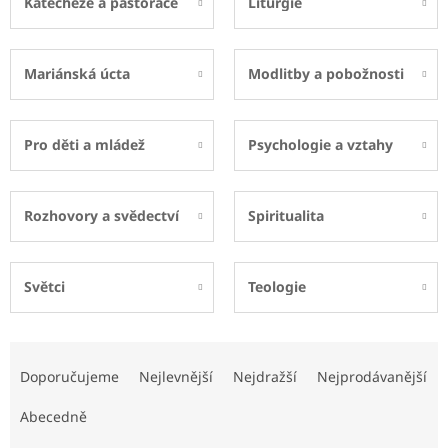
Katecheze a pastorace
Liturgie
Mariánská úcta
Modlitby a pobožnosti
Pro děti a mládež
Psychologie a vztahy
Rozhovory a svědectví
Spiritualita
Světci
Teologie
Ř
a
Doporučujeme
Nejlevnější
Nejdražší
Nejprodávanější
z
e
Abecedně
n