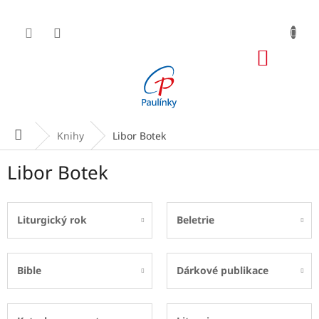
Přejít
na
obsah
NÁKUP
KOŠÍK
Domů
Knihy
Libor Botek
Libor Botek
Liturgický rok
Beletrie
Bible
Dárkové publikace