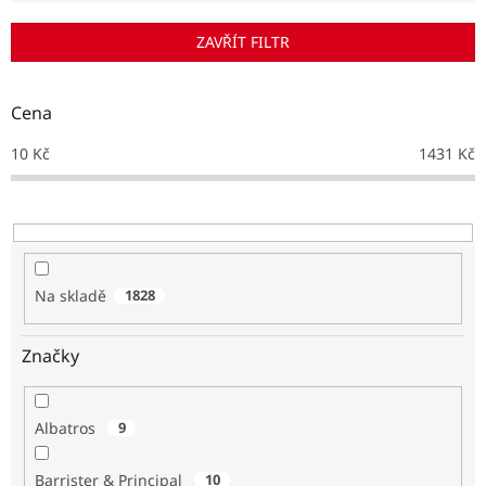
í
p
ZAVŘÍT FILTR
r
o
d
Cena
u
k
10
Kč
1431
Kč
t
ů
Na skladě
1828
Značky
Albatros
9
Barrister & Principal
10