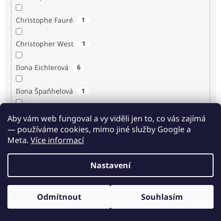
Christophe Fauré
1
Christopher West
1
Ilona Eichlerová
6
Ilona Špaňhelová
1
Ilse Sand
1
Aby vám web fungoval a vy viděli jen to, co vás zajímá
— používáme cookies, mimo jiné služby Google a
Immaculée Ilibagiza
2
Meta.
Více informací
Imrich Gazda
1
Nastavení
Ingrid Biermann
1
Odmítnout
Souhlasím
Irvin D. Yalom
3
Odběr novinek