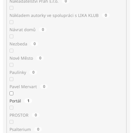
Nakladatelství Práh s.r.o.
0
Nákladem autorky ve spolupráci s LIKA KLUB
0
Návrat domů
0
Nezbeda
0
Nové Město
0
Paulínky
0
Pavel Mervart
0
Portál
1
PROSTOR
0
Psalterium
0