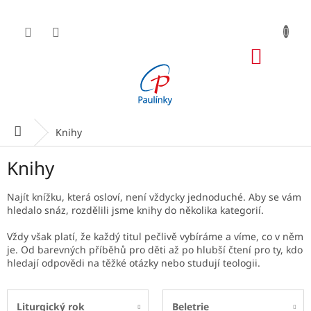
Přejít
na
obsah
NÁKUP
KOŠÍK
Domů
Knihy
Knihy
Najít knížku, která osloví, není vždycky jednoduché. Aby se vám
hledalo snáz, rozdělili jsme knihy do několika kategorií.
Vždy však platí, že každý titul pečlivě vybíráme a víme, co v něm
je. Od barevných příběhů pro děti až po hlubší čtení pro ty, kdo
hledají odpovědi na těžké otázky nebo studují teologii.
Liturgický rok
Beletrie