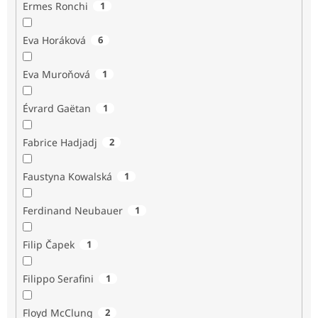
Ermes Ronchi
1
Eva Horáková
6
Eva Muroňová
1
Évrard Gaëtan
1
Fabrice Hadjadj
2
Faustyna Kowalská
1
Ferdinand Neubauer
1
Filip Čapek
1
Filippo Serafini
1
Floyd McClung
2