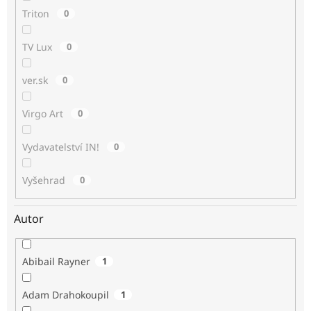
Triton
0
TV Lux
0
ver.sk
0
Virgo Art
0
Vydavatelství IN!
0
Vyšehrad
0
Autor
Abibail Rayner
1
Adam Drahokoupil
1