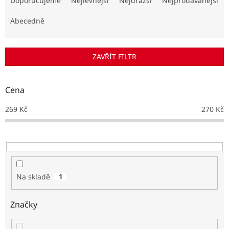
Doporučujeme
Nejlevnější
Nejdražší
Nejprodávanější
z
e
Abecedně
n
í
p
ZAVŘÍT FILTR
r
o
d
Cena
u
k
269
Kč
270
Kč
t
ů
Na skladě
1
Značky