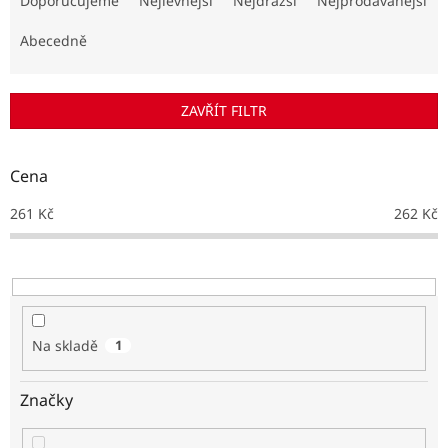
Doporučujeme
Nejlevnější
Nejdražší
Nejprodávanější
z
e
Abecedně
n
í
p
ZAVŘÍT FILTR
r
o
d
Cena
u
k
261
Kč
262
Kč
t
ů
Na skladě
1
Značky