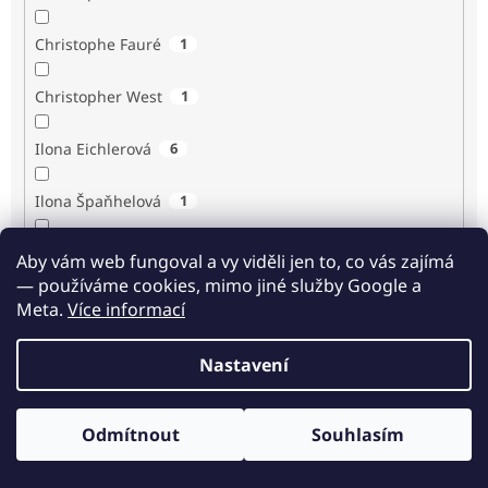
Christophe Fauré
1
Christopher West
1
Ilona Eichlerová
6
Ilona Špaňhelová
1
Ilse Sand
1
Aby vám web fungoval a vy viděli jen to, co vás zajímá
— používáme cookies, mimo jiné služby Google a
Immaculée Ilibagiza
2
Meta.
Více informací
Imrich Gazda
1
Nastavení
Ingrid Biermann
1
Odmítnout
Souhlasím
Irvin D. Yalom
3
Odběr novinek