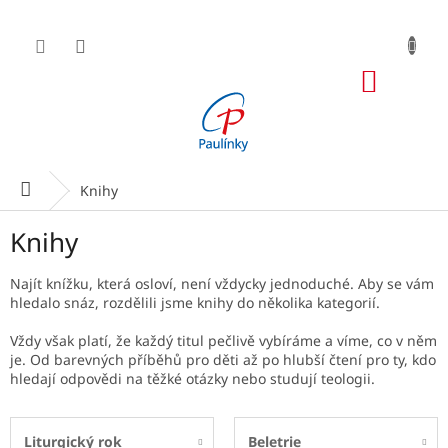
Přejít
na
obsah
NÁKUP
KOŠÍK
Domů
Knihy
Knihy
Najít knížku, která osloví, není vždycky jednoduché. Aby se vám
hledalo snáz, rozdělili jsme knihy do několika kategorií.
Vždy však platí, že každý titul pečlivě vybíráme a víme, co v něm
je. Od barevných příběhů pro děti až po hlubší čtení pro ty, kdo
hledají odpovědi na těžké otázky nebo studují teologii.
Liturgický rok
Beletrie