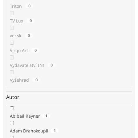
Triton
0
TV Lux
0
ver.sk
0
Virgo Art
0
Vydavatelství IN!
0
Vyšehrad
0
Autor
Abibail Rayner
1
Adam Drahokoupil
1