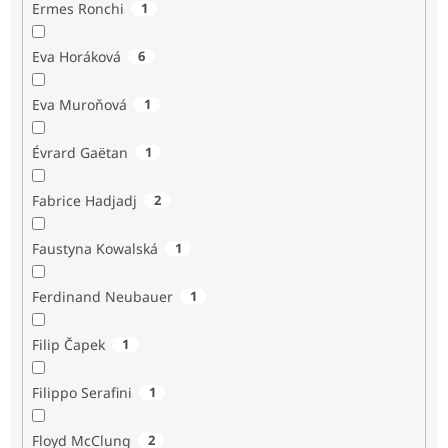
Ermes Ronchi
1
Eva Horáková
6
Eva Muroňová
1
Évrard Gaëtan
1
Fabrice Hadjadj
2
Faustyna Kowalská
1
Ferdinand Neubauer
1
Filip Čapek
1
Filippo Serafini
1
Floyd McClung
2