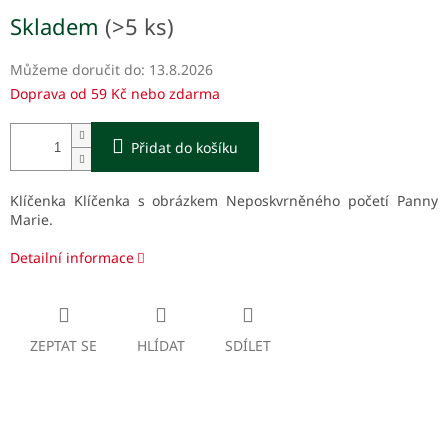
Měrná
Skladem
(>5 ks)
cena:
Můžeme doručit do:
13.8.2026
Doprava od 59 Kč nebo zdarma
Přidat do košíku
Klíčenka Klíčenka s obrázkem Neposkvrněného početí Panny
Marie.
Detailní informace
ZEPTAT SE
HLÍDAT
SDÍLET