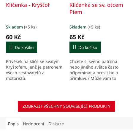
Klíčenka - Kryštof
Klíčenka se sv. otcem
Piem
Skladem
(>5 ks)
Skladem
(>5 ks)
60 Kč
65 Kč
Do košíku
Do košíku
Přívěsek na klíče se Svatým
Chcete si svého patrona
Kryštofem, jenž je patronem
nebo jiného světce často
všech cestovatelů a
připomínat a prosit ho o
motoristů.
přímluvu? Může vám to
připomínat jeho medailon
na klíčence.
ZOBRAZIT VŠECHNY SOUVISEJÍCÍ PRODUKTY
Popis
Hodnocení
Diskuze