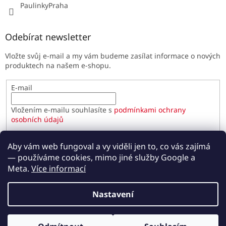
PaulinkyPraha
Odebírat newsletter
Vložte svůj e-mail a my vám budeme zasílat informace o nových
produktech na našem e-shopu.
E-mail
Vložením e-mailu souhlasíte s
podmínkami ochrany
osobních údajů
PŘIHLÁSIT SE
Aby vám web fungoval a vy viděli jen to, co vás zajímá
— používáme cookies, mimo jiné služby Google a
Meta.
Více informací
Vytvořil Shoptet
Nastavení
Copyright 2026
Paulínky.cz
. Všechna práva vyhrazena.