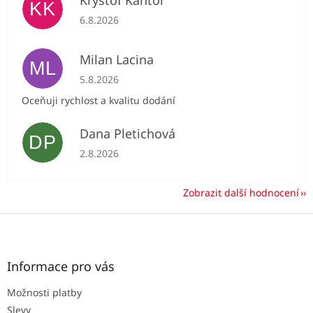
Kryštof Kantor
KK
Hodnocení obchodu je 5 z 5 hvězdiček.
6.8.2026
Milan Lacina
ML
Hodnocení obchodu je 5 z 5 hvězdiček.
5.8.2026
Oceňuji rychlost a kvalitu dodání
Dana Pletichová
DP
Hodnocení obchodu je 5 z 5 hvězdiček.
2.8.2026
Zobrazit další hodnocení
Z
á
p
a
Informace pro vás
t
Možnosti platby
í
Slevy