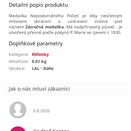
Detailní popis produktu
Medailka Neposkvrněného Početí je díky nesčetným
milostem obrácení a uzdravení známá pod
názvem
Zázračná medailka.
Má nadpřirozený původ - je
utvořená přesně podle pokynů P. Marie ve zjevení r. 1830.
Doplňkové parametry
Kategorie
:
Klíčenky
Hmotnost
:
0.01 kg
Výrobce
:
LAL - Itálie
Hodnocení obchodu je 5 z 5 hvězdiček.
6.8.2026