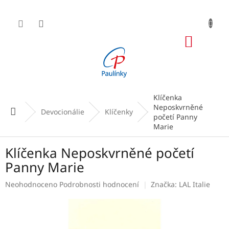
Přejít
na
obsah
NÁKUP
KOŠÍK
Klíčenka
Neposkvrněné
Domů
Devocionálie
Klíčenky
početí Panny
Marie
Klíčenka Neposkvrněné početí
Panny Marie
Průměrné
Neohodnoceno
Podrobnosti hodnocení
Značka:
LAL Italie
hodnocení
produktu
je
0,0