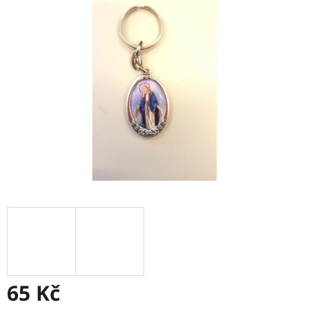
z
5
hvězdiček.
65 Kč