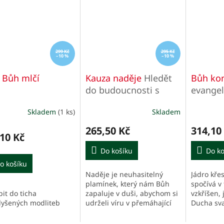
299 Kč
295 Kč
–10 %
–10 %
 Bůh mlčí
Kauza naděje
Hledět
Bůh ko
do budoucnosti s
evangeli
důvěrou a odvahou
Skladem
(1 ks)
Skladem
ěrné
cení
265,50 Kč
314,10
ktu
10 Kč
Do košíku
Do ko
o košíku
Naděje je neuhasitelný
Jádro křes
iček.
plamínek, který nám Bůh
spočívá v 
it do ticha
zapaluje v duši, abychom si
vzkříšen, 
lyšených modliteb
udrželi víru v přemáhající
Ducha sva
moc jeho světla i v dobách,
světě i dn
kdy nás obklopuje naprostá
sbírkou pě