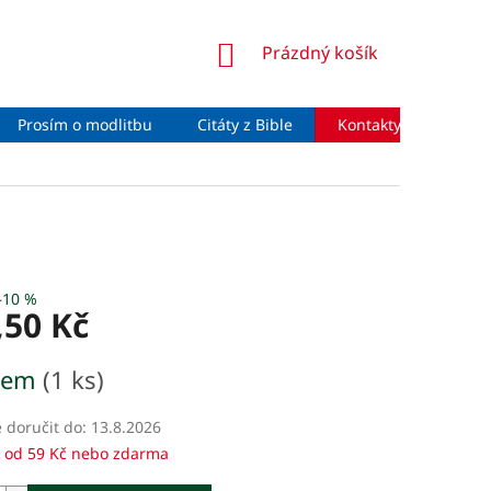
NÁKUPNÍ
Prázdný košík
KOŠÍK
Prosím o modlitbu
Citáty z Bible
Kontakty
Moje 
–10 %
,50 Kč
dem
(1 ks)
doručit do:
13.8.2026
 od 59 Kč nebo zdarma