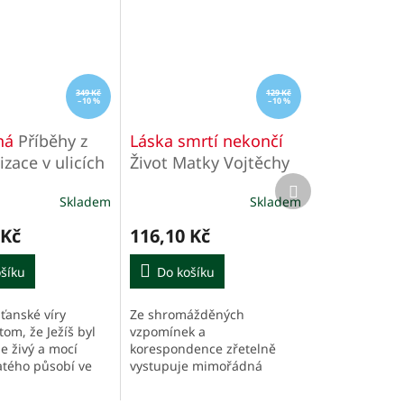
349 Kč
129 Kč
–10 %
–10 %
ná
Příběhy z
Láska smrtí nekončí
zace v ulicích
Život Matky Vojtěchy
Další
Hasmandové (1914-
produkt
Skladem
Skladem
1988)
 Kč
116,10 Kč
šíku
Do košíku
ťanské víry
Ze shromážděných
tom, že Ježíš byl
vzpomínek a
je živý a mocí
korespondence zřetelně
tého působí ve
vystupuje mimořádná
es. Tato kniha je
osobnost Matky Vojtěchy.
tatřiceti
Předkládaná kniha vyšla