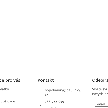
ce pro vás
Kontakt
Odebíra
platby
Vložte sv
objednavky
@
paulinky.
nových p
cz
 poštovné
733 755 999
E-mail
e