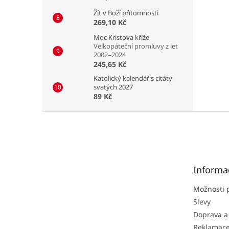
Žít v Boží přítomnosti
269,10 Kč
Moc Kristova kříže
Velkopáteční promluvy z let
2002–2024
245,65 Kč
Katolický kalendář s citáty
svatých 2027
89 Kč
Z
á
p
a
t
Informa
í
Možnosti 
Slevy
Doprava a
Reklamac