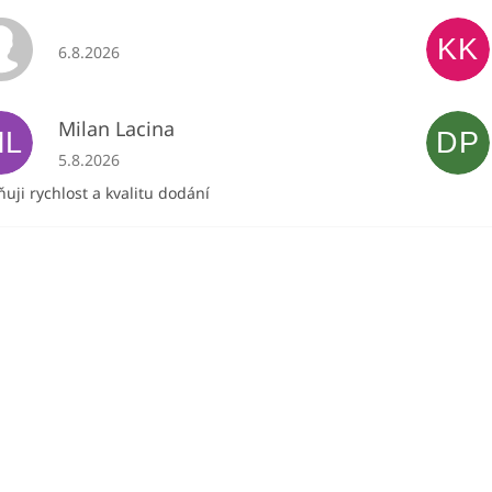
KK
Hodnocení obchodu je 5 z 5 hvězdiček.
6.8.2026
Milan Lacina
ML
DP
Hodnocení obchodu je 5 z 5 hvězdiček.
5.8.2026
uji rychlost a kvalitu dodání