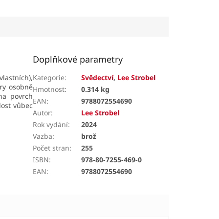
h příběhů, které...
krátce po její smrti a od té
doby se dočkala několika...
Doplňkové parametry
lastních),
Kategorie
:
Svědectví
,
Lee Strobel
éry osobně
Hmotnost
:
0.314 kg
 na povrch
EAN
:
9788072554690
ost vůbec
Autor
:
Lee Strobel
Rok vydání
:
2024
Vazba
:
brož
Počet stran
:
255
ISBN
:
978-80-7255-469-0
EAN
:
9788072554690