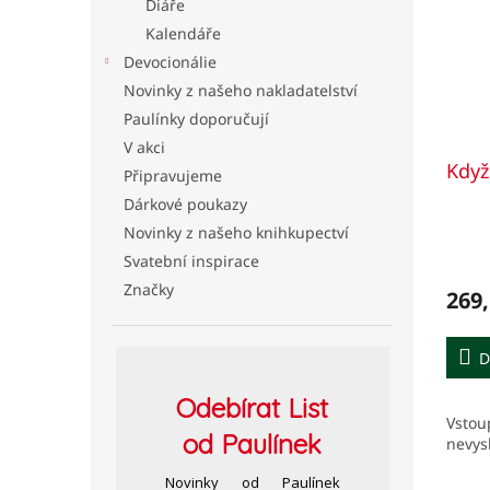
Diáře
Kalendáře
Devocionálie
Novinky z našeho nakladatelství
Paulínky doporučují
V akci
Když
Připravujeme
Dárkové poukazy
Novinky z našeho knihkupectví
Prům
Svatební inspirace
hodno
produ
Značky
269,
je
5,0
z
D
5
hvězd
Odebírat
List
Vstoup
od Paulínek
nevys
Novinky od Paulínek