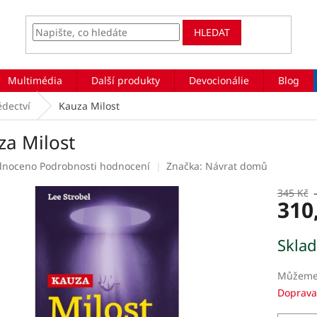
HLEDAT
Multimédia
Další produkty
Devocionálie
Blog
ědectví
Kauza Milost
za Milost
rné
dnoceno
Podrobnosti hodnocení
Značka:
Návrat domů
ení
tu
345 Kč
310
Měrná
Skla
cena:
ek.
Můžeme 
Doprava