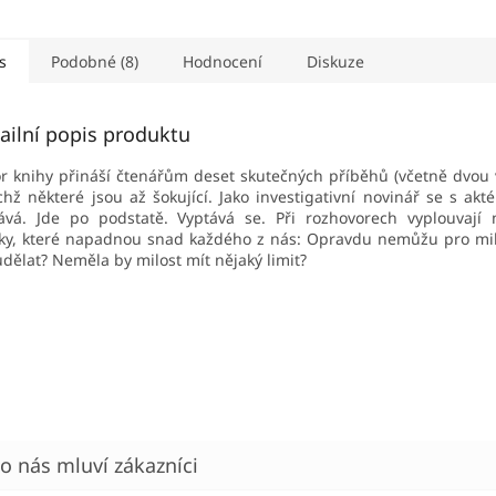
tma.
skutečnýc
s
Podobné (8)
Hodnocení
Diskuze
ailní popis produktu
r knihy přináší čtenářům deset skutečných příběhů (včetně dvou v
chž některé jsou až šokující. Jako investigativní novinář se s akt
ává. Jde po podstatě. Vyptává se. Při rozhovorech vyplouvají
ky, které napadnou snad každého z nás:
Opravdu nemůžu pro mil
udělat? Neměla by milost mít nějaký limit?