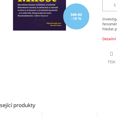
345 Kč
–10 %
Investi
fenoménů
hledat p
Detailní
TISK
sející produkty