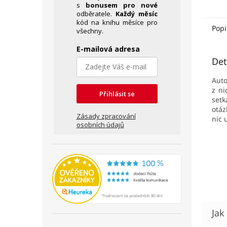
s
bonusem pro nové
odběratele.
Každý měsíc
kód na knihu měsíce pro
Popi
všechny.
E-mailová adresa
Det
Auto
z ni
Přihlásit se
setk
otáz
Zásady zpracování
nic 
osobních údajů