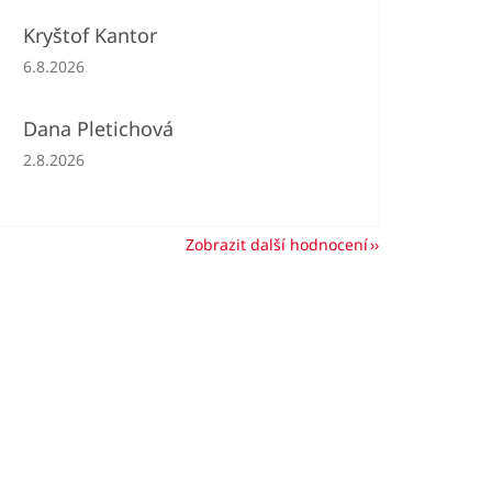
Kryštof Kantor
Hodnocení obchodu je 5 z 5 hvězdiček.
6.8.2026
Dana Pletichová
Hodnocení obchodu je 5 z 5 hvězdiček.
2.8.2026
Zobrazit další hodnocení