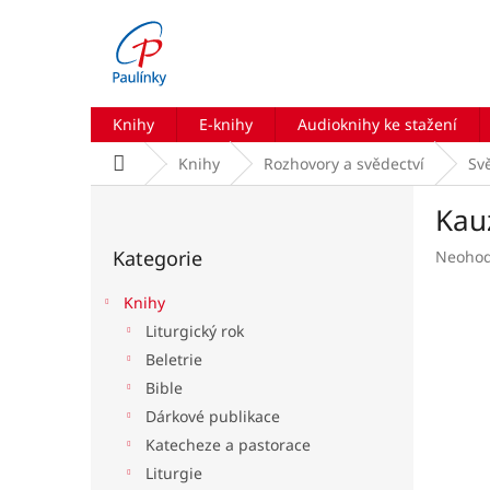
Přejít
na
obsah
Knihy
E-knihy
Audioknihy ke stažení
Domů
Knihy
Rozhovory a svědectví
Sv
P
Kau
o
Přeskočit
s
Kategorie
Průmě
Neoho
kategorie
t
hodnoc
r
produk
Knihy
a
je
Liturgický rok
n
0,0
Beletrie
z
n
5
í
Bible
hvězdič
p
Dárkové publikace
a
Katecheze a pastorace
n
Liturgie
e