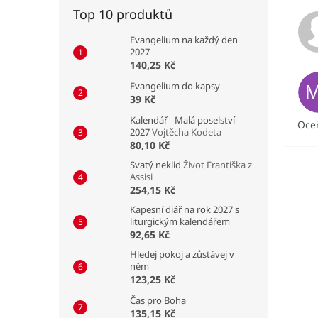
Top 10 produktů
Evangelium na každý den
2027
140,25 Kč
Evangelium do kapsy
39 Kč
Kalendář - Malá poselství
Oceň
2027
Vojtěcha Kodeta
80,10 Kč
Svatý neklid
Život Františka z
Assisi
254,15 Kč
Kapesní diář na rok 2027 s
liturgickým kalendářem
92,65 Kč
Hledej pokoj a zůstávej v
něm
123,25 Kč
Čas pro Boha
135,15 Kč