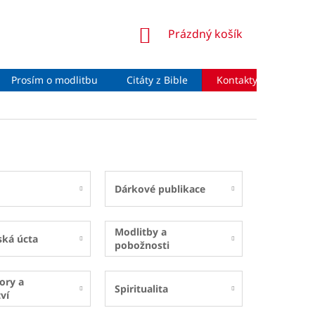
NÁKUPNÍ
Prázdný košík
KOŠÍK
Prosím o modlitbu
Citáty z Bible
Kontakty
Moje 
Dárkové publikace
Modlitby a
ská úcta
pobožnosti
ory a
Spiritualita
ví