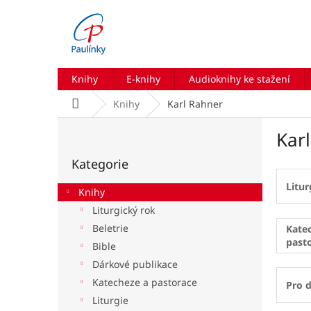
Přejít
na
obsah
Knihy
E-knihy
Audioknihy ke stažení
Domů
Knihy
Karl Rahner
P
Kar
o
Přeskočit
s
Kategorie
kategorie
t
r
Litur
Knihy
a
Liturgický rok
n
Beletrie
n
Kate
past
í
Bible
p
Dárkové publikace
a
Katecheze a pastorace
Pro d
n
Liturgie
e