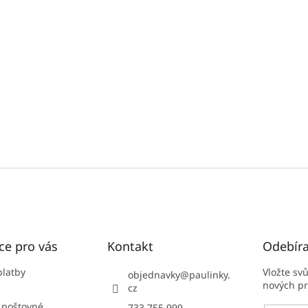
ce pro vás
Kontakt
Odebíra
platby
Vložte sv
objednavky
@
paulinky.
nových p
cz
 poštovné
733 755 999