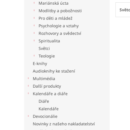
Mariánská úcta
l
Světc
Modlitby a pobožnosti
Pro děti a mládež
Psychologie a vztahy
Rozhovory a svědectví
Spiritualita
Světci
Teologie
E-knihy
Audioknihy ke stažení
Multimédia
Další produkty
Kalendáře a diáře
Diáře
Kalendáře
Devocionálie
Novinky z našeho nakladatelství