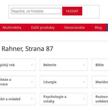
HLEDAT
Multimédia
Další produkty
Devocionálie
Blog
l Rahner
, Strana 87
gický rok
Beletrie
Bible
cheze a
Liturgie
Marián
orace
Psychologie a
Rozhov
ěti a mládež
vztahy
svědect