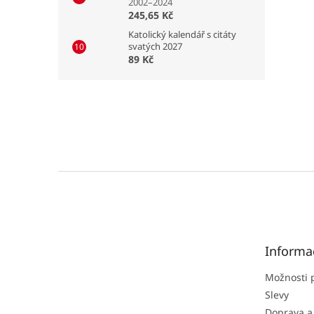
2002–2024
245,65 Kč
Katolický kalendář s citáty
svatých 2027
89 Kč
Z
á
p
a
t
Informa
í
Možnosti 
Slevy
Doprava a