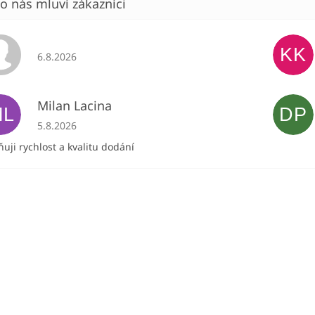
KK
Hodnocení obchodu je 5 z 5 hvězdiček.
6.8.2026
Milan Lacina
ML
DP
Hodnocení obchodu je 5 z 5 hvězdiček.
5.8.2026
uji rychlost a kvalitu dodání