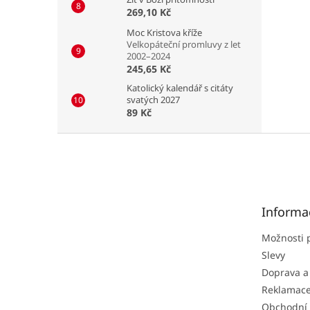
269,10 Kč
Moc Kristova kříže
Velkopáteční promluvy z let
2002–2024
245,65 Kč
Katolický kalendář s citáty
svatých 2027
89 Kč
Z
á
p
a
t
Informa
í
Možnosti 
Slevy
Doprava a
Reklamac
Obchodní