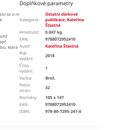
Doplňkové parametry
to se o ni
Ostatní dárkové
e
Kategorie
:
publikace
,
Kateřina
Šťastná
Hmotnost
:
0.047 kg
ichž
EAN
:
9788072952410
apř.
Autor
:
Kateřina Šťastná
tbu, která
Rok
2018
vydání
:
Číslo
1
vydání
:
Vazba
:
Brož.
Počet
32
stran
:
Rozměry
:
105 x 147
EAN
:
9788072952410
ISBN
:
978-80-7295-241-0