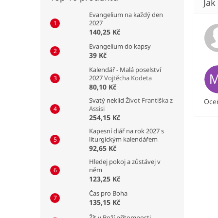
Evangelium na každý den
2027
140,25 Kč
Evangelium do kapsy
39 Kč
Kalendář - Malá poselství
2027
Vojtěcha Kodeta
80,10 Kč
Svatý neklid
Život Františka z
Oceň
Assisi
254,15 Kč
Kapesní diář na rok 2027 s
liturgickým kalendářem
92,65 Kč
Hledej pokoj a zůstávej v
něm
123,25 Kč
Čas pro Boha
135,15 Kč
Žít v Boží přítomnosti