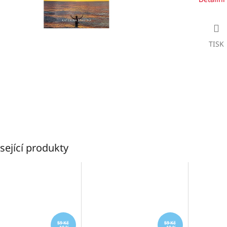
TISK
sející produkty
59 Kč
59 Kč