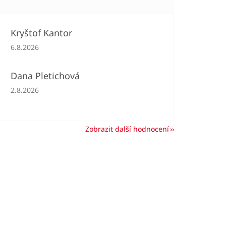
Kryštof Kantor
Hodnocení obchodu je 5 z 5 hvězdiček.
6.8.2026
Dana Pletichová
Hodnocení obchodu je 5 z 5 hvězdiček.
2.8.2026
Zobrazit další hodnocení