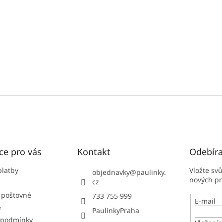
ce pro vás
Kontakt
Odebíra
platby
Vložte sv
objednavky
@
paulinky.
nových p
cz
 poštovné
733 755 999
E-mail
e
PaulinkyPraha
 podmínky