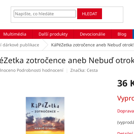
HLEDAT
Multimédia
Další produkty
Devocionálie
Blog
í dárkové publikace
KáPéZetka zotročence aneb Nebuď otrok!
éZetka zotročence aneb Nebuď otrok
rné
dnoceno
Podrobnosti hodnocení
Značka:
Cesta
ení
36 
tu
Měrná
Vypr
cena:
ek.
Doprava
(vyprodá
Detailní