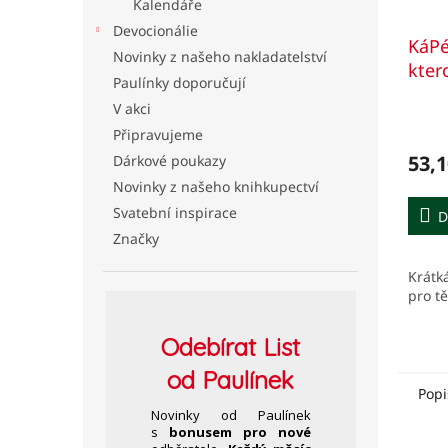
Kalendáře
Devocionálie
KáPé
Novinky z našeho nakladatelství
kter
Paulínky doporučují
man
V akci
důvě
Připravujeme
53,1
Dárkové poukazy
Novinky z našeho knihkupectví
Svatební inspirace
D
Značky
Krátk
pro t
Odebírat
List
od Paulínek
Popi
Novinky od Paulínek
s
bonusem pro nové