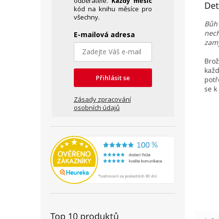
odběratele.
Každý měsíc
Det
kód na knihu měsíce pro
všechny.
Bůh 
nech
E-mailová adresa
zamy
Brož
každ
Přihlásit se
potř
se k
Zásady zpracování
osobních údajů
Top 10 produktů