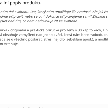
ailní popis produktu
nám dal svobodu. Dar, který nám umožňuje žít v radosti. Ale jak čas
áme připravit, nebo se o ni dokonce připravujeme sami! Zkusme s
slet nad tím, co nám nedovoluje žít ve svobodě.
urka - originální a praktická příručka pro ženy o 30 kapitolkách, z n
á obsahuje zamyšlení nad jednou věcí, která nám bere svobodu (n
eba se o všechno postarat, stres, nejídlo, sebeklam apod.), a modli
 ní vztahuje.