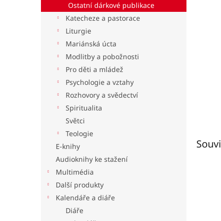
Ostatní dárkové publikace
l
Katecheze a pastorace
Liturgie
Mariánská úcta
Modlitby a pobožnosti
Pro děti a mládež
Psychologie a vztahy
Rozhovory a svědectví
Spiritualita
Světci
Teologie
Souvi
E-knihy
Audioknihy ke stažení
Multimédia
Další produkty
Kalendáře a diáře
Diáře