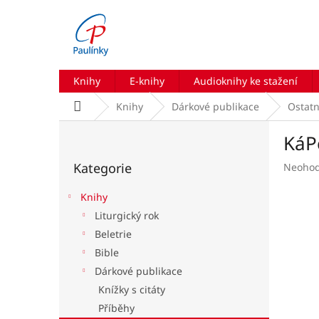
Přejít
na
obsah
Knihy
E-knihy
Audioknihy ke stažení
Domů
Knihy
Dárkové publikace
Ostatn
P
KáP
o
Přeskočit
s
Kategorie
Průmě
Neoho
kategorie
t
hodnoc
r
produk
Knihy
a
je
Liturgický rok
n
0,0
Beletrie
z
n
5
í
Bible
hvězdič
p
Dárkové publikace
a
Knížky s citáty
n
Příběhy
e