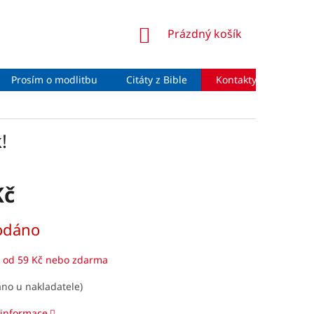
NÁKUPNÍ
Prázdný košík
KOŠÍK
Prosím o modlitbu
Citáty z Bible
Kontakty
Moje 
!
Kč
odáno
 od 59 Kč nebo zdarma
no u nakladatele)
 informace