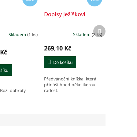
–10 %
–10 %
t
Dopisy Ježíškovi
Další
produkt
Skladem
(1 ks)
Skladem
(2 ks)
269,10 Kč
 Kč
Do košíku
šíku
Předvánoční knížka, která
přináší hned několikerou
radost.
Boží dobroty