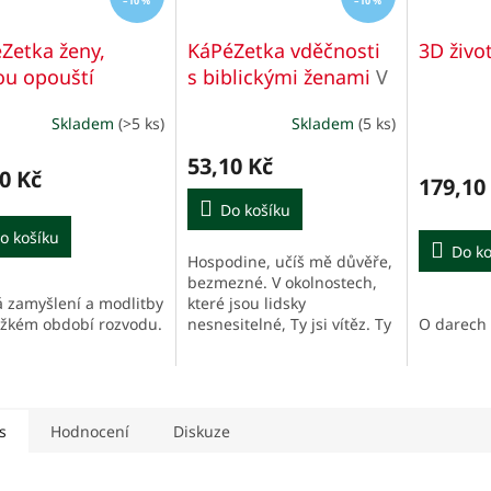
–10 %
–10 %
Zetka ženy,
KáPéZetka vděčnosti
3D živo
ou opouští
s biblickými ženami
V
žel
V slzách a
obzvlášť těžkých
Skladem
(>5 ks)
Skladem
(5 ks)
ře
situacích
53,10 Kč
0 Kč
179,10
Do košíku
o košíku
Do ko
Hospodine, učíš mě důvěře,
bezmezné. V okolnostech,
á zamyšlení a modlitby
které jsou lidsky
ěžkém období rozvodu.
nesnesitelné, Ty jsi vítěz. Ty
O darech 
máš vždy navrch, i když já
jsem na dně.
s
Hodnocení
Diskuze