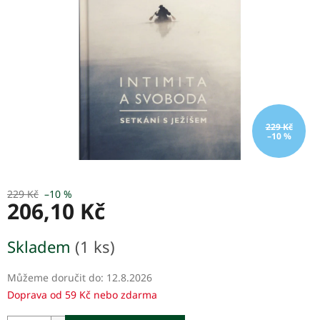
hvězdiček.
229 Kč
–10 %
229 Kč
–10 %
206,10 Kč
Měrná
Skladem
(1 ks)
cena:
Můžeme doručit do:
12.8.2026
Doprava od 59 Kč nebo zdarma