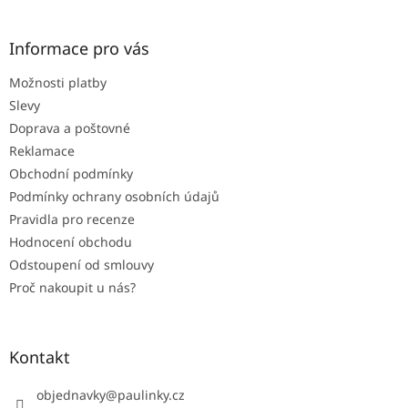
á
p
a
Informace pro vás
t
Možnosti platby
í
Slevy
Doprava a poštovné
Reklamace
Obchodní podmínky
Podmínky ochrany osobních údajů
Pravidla pro recenze
Hodnocení obchodu
Odstoupení od smlouvy
Proč nakoupit u nás?
Kontakt
objednavky
@
paulinky.cz