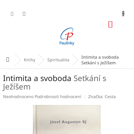
Přejít
na
obsah
NÁKUP
KOŠÍK
Intimita a svoboda
Domů
Knihy
Spiritualita
Setkání s Ježíšem
Intimita a svoboda
Setkání s
Ježíšem
Průměrné
Neohodnoceno
Podrobnosti hodnocení
Značka:
Cesta
hodnocení
produktu
je
0,0
z
5