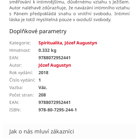
směřování k intimnějšímu, důvěrnému vztahu s Ježíšem.
Autor naléhavě zdůrazňuje, že navázání intimního vztahu
s Pánem předpokládá snahu o vnitřní svobodu. Intimní
láska je totiž myslitelná pouze v ovzduší svobody.
Doplňkové parametry
Kategorie
:
Spiritualita
,
Józef Augustyn
Hmotnost
:
0.332 kg
EAN
:
9788072952441
Autor
:
Józef Augustyn
Rok vydání
:
2018
Číslo vydání
:
1
Vazba
:
Váz.
Počet stran
:
208
EAN
:
9788072952441
ISBN
:
978-80-7295-244-1