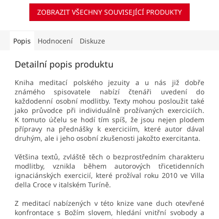
a...
ZOBRAZIT VŠECHNY SOUVISEJÍCÍ PRODUKTY
Popis
Hodnocení
Diskuze
Detailní popis produktu
Kniha meditací polského jezuity a u nás již dobře
známého spisovatele nabízí čtenáři uvedení do
každodenní osobní modlitby. Texty mohou posloužit také
jako průvodce při individuálně prožívaných exerciciích.
K tomuto účelu se hodí tím spíš, že jsou nejen plodem
přípravy na přednášky k exerciciím, které autor dával
druhým, ale i jeho osobní zkušenosti jakožto exercitanta.
Většina textů, zvláště těch o bezprostředním charakteru
modlitby, vznikla během autorových třicetidenních
ignaciánských exercicií, které prožíval roku 2010 ve Villa
della Croce v italském Turíně.
Z meditací nabízených v této knize vane duch otevřené
konfrontace s Božím slovem, hledání vnitřní svobody a