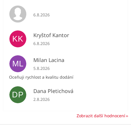
Hodnocení obchodu je 5 z 5 hvězdiček.
6.8.2026
Kryštof Kantor
KK
Hodnocení obchodu je 5 z 5 hvězdiček.
6.8.2026
Milan Lacina
ML
Hodnocení obchodu je 5 z 5 hvězdiček.
5.8.2026
Oceňuji rychlost a kvalitu dodání
Dana Pletichová
DP
Hodnocení obchodu je 5 z 5 hvězdiček.
2.8.2026
Zobrazit další hodnocení
Z