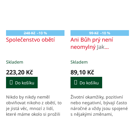
248 Kč
–10 %
99 Kč
–10 %
Společenstvo obětí
Ani Bůh prý není
neomylný
Jak
procházet osudovými
změnami
Skladem
Skladem
223,20 Kč
89,10 Kč
Do košíku
Do košíku
Nikdo by nikdy neměl
Životní okamžiky, pozitivní
obviňovat nikoho z obětí, to
nebo negativní, bývají často
je jistá věc, mnozí z lidí,
náročné a vždy jsou spojené
které máme okolo si prožili
s nějakými změnami,
strašné věci. Nikdo by však
vybočením ze známých
neměl oběť podporovat v
zvyklostí. Dokážete tyto
tom, aby jí zůstala.
změny přijmout, překonat