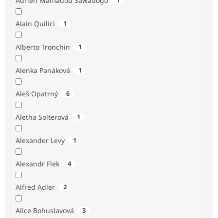
Adrien Mamadou Sawadogo
Alain Quilici
1
Alberto Tronchin
1
Alenka Panáková
1
Aleš Opatrný
6
Aletha Solterová
1
Alexander Levy
1
Alexandr Flek
4
Alfred Adler
2
Alice Bohuslavová
3