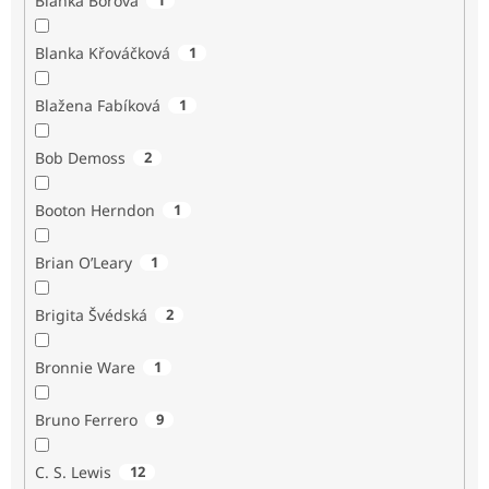
Blanka Borová
Blanka Křováčková
1
Blažena Fabíková
1
Bob Demoss
2
Booton Herndon
1
Brian O’Leary
1
Brigita Švédská
2
Bronnie Ware
1
Bruno Ferrero
9
C. S. Lewis
12