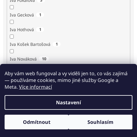
Iva Fukalová
Iva Gecková
1
Iva Hothová
1
Iva Košek Bartošová
1
Iva Nováková
10
Aby vám web fungoval a vy viděli jen to, co vás zajímá
Iva Procházková
1
— používáme cookies, mimo jiné služby Google a
Meta.
Více informací
Ivan Renč
1
Nastavení
Ivan Steiger
1
Ivana Karásková
1
Odmítnout
Souhlasím
Odběr novinek
Jack Frost
1