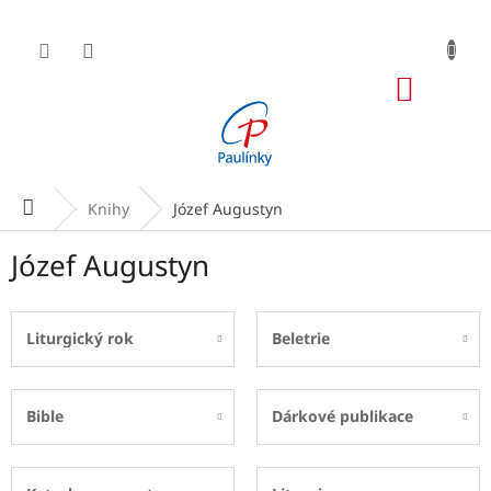
Přejít
na
obsah
NÁKUP
KOŠÍK
Domů
Knihy
Józef Augustyn
Józef Augustyn
Liturgický rok
Beletrie
Bible
Dárkové publikace