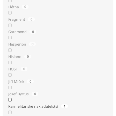
Flétna
0
Fragment
0
Garamond
0
Hesperion
0
Hisland
0
HOST
0
Jiří Miček
0
Josef Byrtus
0
Karmelitánské nakladatelství
1