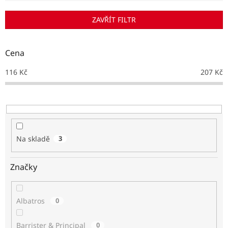
í
p
ZAVŘÍT FILTR
r
o
d
Cena
u
k
116
Kč
207
Kč
t
ů
Na skladě
3
Značky
Albatros
0
Barrister & Principal
0