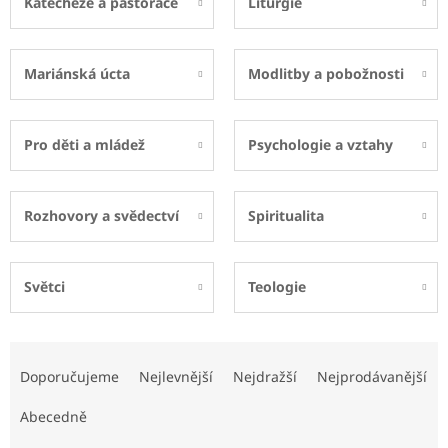
Katecheze a pastorace
Liturgie
Mariánská úcta
Modlitby a pobožnosti
Pro děti a mládež
Psychologie a vztahy
Rozhovory a svědectví
Spiritualita
Světci
Teologie
Ř
a
Doporučujeme
Nejlevnější
Nejdražší
Nejprodávanější
z
e
Abecedně
n