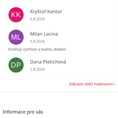
Kryštof Kantor
KK
Hodnocení obchodu je 5 z 5 hvězdiček.
6.8.2026
Milan Lacina
ML
Hodnocení obchodu je 5 z 5 hvězdiček.
5.8.2026
Oceňuji rychlost a kvalitu dodání
Dana Pletichová
DP
Hodnocení obchodu je 5 z 5 hvězdiček.
2.8.2026
Zobrazit další hodnocení
Z
á
p
a
Informace pro vás
t