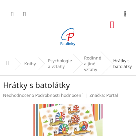
Přejít
na
obsah
NÁKUP
KOŠÍK
Rodinné
Psychologie
Hrátky s
Domů
Knihy
a jiné
a vztahy
batolátky
vztahy
Hrátky s batolátky
Průměrné
Neohodnoceno
Podrobnosti hodnocení
Značka:
Portál
hodnocení
produktu
je
0,0
z
5
hvězdiček.