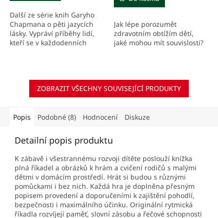
Další ze série knih Garyho
Jak lépe porozumět
Chapmana o pěti jazycích
zdravotním obtížím dětí,
lásky. Vypráví příběhy lidí,
jaké mohou mít souvislosti?
kteří se v každodenních
situacích i v těžkých chvílích
rozhodli navzdory...
ZOBRAZIT VŠECHNY SOUVISEJÍCÍ PRODUKTY
Popis
Podobné (8)
Hodnocení
Diskuze
Detailní popis produktu
K zábavě i všestrannému rozvoji dítěte poslouží knížka
plná říkadel a obrázků k hrám a cvičení rodičů s malými
dětmi v domácím prostředí. Hrát si budou s různými
pomůckami i bez nich. Každá hra je doplněna přesným
popisem provedení a doporučeními k zajištění pohodlí,
bezpečnosti i maximálního účinku. Originální rytmická
říkadla rozvíjejí paměť, slovní zásobu a řečové schopnosti