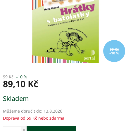
99 Kč
–10 %
99 Kč
–10 %
89,10 Kč
Měrná
Skladem
cena:
Můžeme doručit do:
13.8.2026
Doprava od 59 Kč nebo zdarma