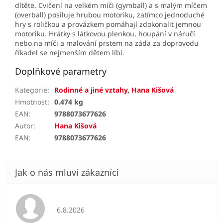
dítěte. Cvičení na velkém míči (gymball) a s malým míčem
(overball) posiluje hrubou motoriku, zatímco jednoduché
hry s roličkou a provázkem pomáhají zdokonalit jemnou
motoriku. Hrátky s látkovou plenkou, houpání v náručí
nebo na míči a malování prstem na záda za doprovodu
říkadel se nejmenším dětem líbí.
Doplňkové parametry
Kategorie
:
Rodinné a jiné vztahy
,
Hana Kišová
Hmotnost
:
0.474 kg
EAN
:
9788073677626
Autor
:
Hana Kišová
EAN
:
9788073677626
Hodnocení obchodu je 5 z 5 hvězdiček.
6.8.2026