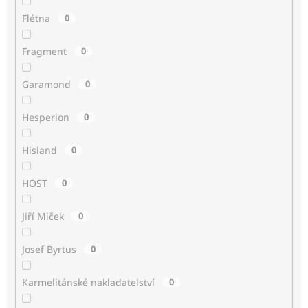
Flétna
0
Fragment
0
Garamond
0
Hesperion
0
Hisland
0
HOST
0
Jiří Miček
0
Josef Byrtus
0
Karmelitánské nakladatelství
0