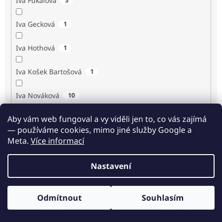
Iva Fukalová
Iva Gecková
1
Iva Hothová
1
Iva Košek Bartošová
1
Iva Nováková
10
Aby vám web fungoval a vy viděli jen to, co vás zajímá
Iva Procházková
1
— používáme cookies, mimo jiné služby Google a
Meta.
Více informací
Ivan Renč
1
Nastavení
Ivan Steiger
1
Ivana Karásková
1
Odmítnout
Souhlasím
Odběr novinek
Jack Frost
1