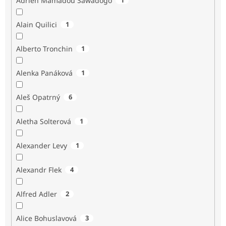
Adrien Mamadou Sawadogo
Alain Quilici
1
Alberto Tronchin
1
Alenka Panáková
1
Aleš Opatrný
6
Aletha Solterová
1
Alexander Levy
1
Alexandr Flek
4
Alfred Adler
2
Alice Bohuslavová
3