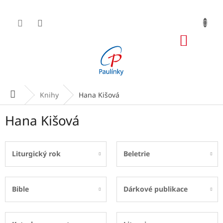
Přejít
na
obsah
NÁKUP
KOŠÍK
Domů
Knihy
Hana Kišová
Hana Kišová
Liturgický rok
Beletrie
Bible
Dárkové publikace