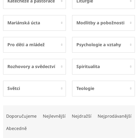
Katecheze a pastorace
Liturgie
Mariánská úcta
Modlitby a pobožnosti
Pro děti a mládež
Psychologie a vztahy
Rozhovory a svědectví
Spiritualita
Světci
Teologie
Ř
a
Doporučujeme
Nejlevnější
Nejdražší
Nejprodávanější
z
e
Abecedně
n