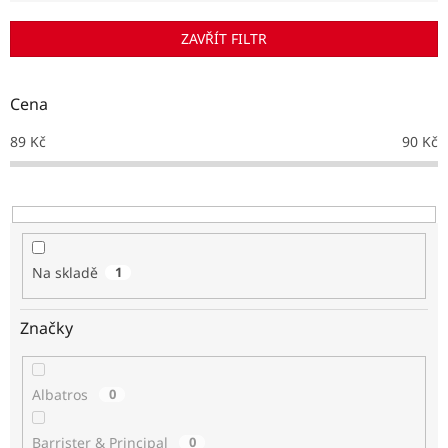
í
p
ZAVŘÍT FILTR
r
o
d
Cena
u
k
89
Kč
90
Kč
t
ů
Na skladě
1
Značky
Albatros
0
Barrister & Principal
0