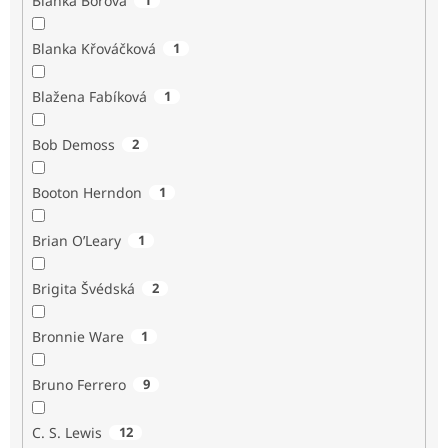
Blanka Borová
Blanka Křováčková
1
Blažena Fabíková
1
Bob Demoss
2
Booton Herndon
1
Brian O’Leary
1
Brigita Švédská
2
Bronnie Ware
1
Bruno Ferrero
9
C. S. Lewis
12