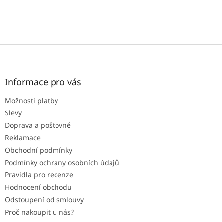
Z
á
p
a
Informace pro vás
t
Možnosti platby
í
Slevy
Doprava a poštovné
Reklamace
Obchodní podmínky
Podmínky ochrany osobních údajů
Pravidla pro recenze
Hodnocení obchodu
Odstoupení od smlouvy
Proč nakoupit u nás?