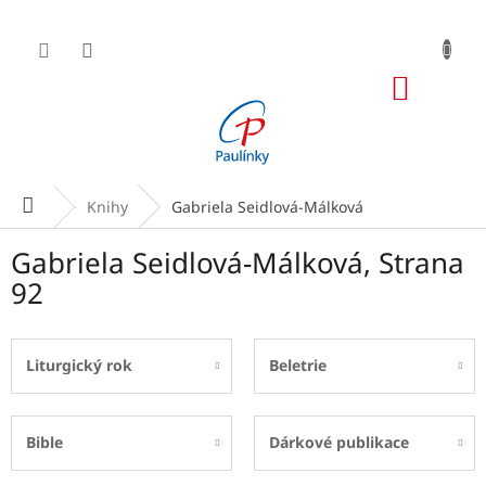
Přejít
na
obsah
NÁKUP
KOŠÍK
Domů
Knihy
Gabriela Seidlová-Málková
Gabriela Seidlová-Málková
, Strana
92
Liturgický rok
Beletrie
Bible
Dárkové publikace