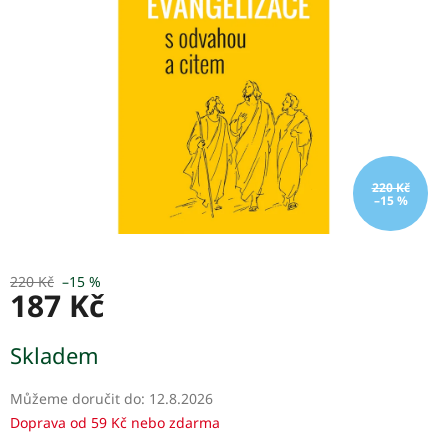
220 Kč
–15 %
220 Kč
–15 %
187 Kč
Měrná
Skladem
cena:
Můžeme doručit do:
12.8.2026
Doprava od 59 Kč nebo zdarma