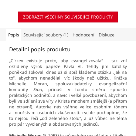
jazyce vychází poprvé.
ZOBRAZIT VŠECHNY SOUVISEJÍCÍ PRODUKTY
Popis
Související soubory (1)
Hodnocení
Diskuze
Detailní popis produktu
„Církev existuje proto, aby evangelizovala“ – tak zní
okřídlený výrok papeže Pavla VI. Tehdy jím katolíky
poněkud šokoval, dnes už si spíš klademe otázku „jak na
to“, abychom nenadělali víc škody než užitku. Knížka
Michelle Moran, spoluzakladatelky evangelizační
komunity
Sion
, přináší v tomto směru spoustu
praktických podnětů, a navíc i velké povzbuzení, abychom
byli ve sdílení své víry v Krista mnohem smělejší (a přitom
ne otravní). Autorka nás vtáhne velice osobním tónem
a množstvím osobních zkušeností: rychle pochopíme, že
to nejsou řeči „od zeleného stolu“, a už vůbec ne téma
pro pár vyvolených a obdarovaných jedinců.
Michelle Moran
(* 1958) je původním povoláním učitelka,