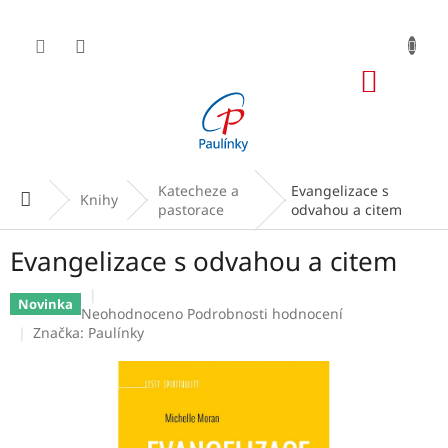
Přejít
na
obsah
NÁKUP
KOŠÍK
Katecheze a
Evangelizace s
Domů
Knihy
pastorace
odvahou a citem
Evangelizace s odvahou a citem
Novinka
Průměrné
Neohodnoceno
Podrobnosti hodnocení
hodnocení
Značka:
Paulínky
produktu
je
0,0
z
5
hvězdiček.