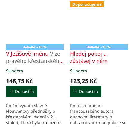
Doporučujeme
175 Kč
–15 %
145 Kč
–15 %
V Ježíšově jménu
Vize
Hledej pokoj a
pravého křesťanského
zůstávej v něm
vůdcovství
Skladem
Skladem
Průměrné
Průměrné
hodnocení
hodnocení
148,75 Kč
123,25 Kč
produktu
produktu
je
je
Do košíku
Do košíku
5,0
5,0
z
z
Knižní vydání slavné
Kniha známého
5
5
Nouwenovy přednášky o
francouzského autora
hvězdiček.
hvězdiček.
křesťanském vedení v 21.
duchovní literatury o
století, která byla přeložena
nalezení vnitřního pokoje ve
do mnoha jazyků a doslova
svém životě.
obletěla svět. V českém