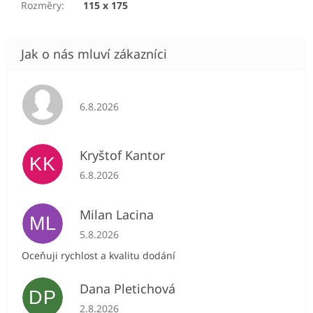
Rozměry
:
115 x 175
Hodnocení obchodu je 5 z 5 hvězdiček.
6.8.2026
Kryštof Kantor
KK
Hodnocení obchodu je 5 z 5 hvězdiček.
6.8.2026
Milan Lacina
ML
Hodnocení obchodu je 5 z 5 hvězdiček.
5.8.2026
Oceňuji rychlost a kvalitu dodání
Dana Pletichová
DP
Hodnocení obchodu je 5 z 5 hvězdiček.
2.8.2026