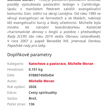
později vystudovala pastorální teologii v Cambridge.
Spolu s manželem Peterem založili evangelizační
komunitu
Sion
, sídlící na okraji Londýna. Od roku 1985 se
věnují evangelizaci ve farnostech a ve školách, nabízejí
též evangelizační kurzy a školy učednictví. Michelle byla
mnoho let národní koordinátorkou
Katolické
charismatické obnovy
v Anglii a posléze i předsedkyní
Rady ICCRS
(do roku 2019 vedla Obnovu celosvětově).
V roce 2007 ji papež Benedikt XVI. jmenoval členkou
Papežské rady pro laiky
.
Doplňkové parametry
Kategorie
:
Katecheze a pastorace
,
Michelle Moran
Hmotnost
:
0.151 kg
EAN
:
9788074505454
Autor
:
Michelle Moran
Rok vydání
:
2026
Edice
:
Cesty spirituality
Vazba
:
Brož.
Počet stran
:
136