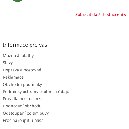
Zobrazit další hodnocení
Z
á
p
a
Informace pro vás
t
Možnosti platby
í
Slevy
Doprava a poštovné
Reklamace
Obchodní podmínky
Podmínky ochrany osobních údajů
Pravidla pro recenze
Hodnocení obchodu
Odstoupení od smlouvy
Proč nakoupit u nás?