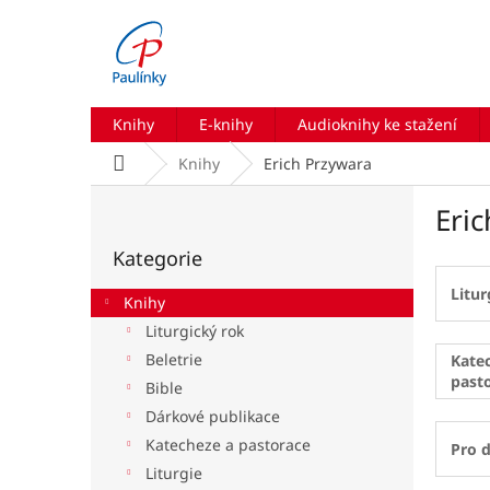
Přejít
na
obsah
Knihy
E-knihy
Audioknihy ke stažení
Domů
Knihy
Erich Przywara
P
Eri
o
Přeskočit
s
Kategorie
kategorie
t
r
Litur
Knihy
a
Liturgický rok
n
Beletrie
n
Kate
past
í
Bible
p
Dárkové publikace
a
Katecheze a pastorace
Pro d
n
Liturgie
e