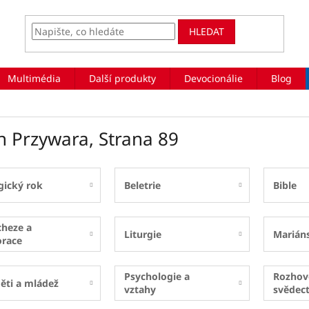
HLEDAT
Multimédia
Další produkty
Devocionálie
Blog
ch Przywara
, Strana 89
gický rok
Beletrie
Bible
cheze a
Liturgie
Marián
orace
Psychologie a
Rozhov
ěti a mládež
vztahy
svědect