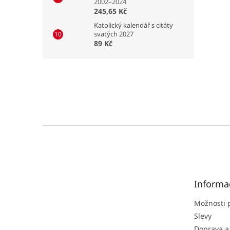
2002–2024
245,65 Kč
Katolický kalendář s citáty
svatých 2027
89 Kč
Z
á
p
a
t
Informa
í
Možnosti 
Slevy
Doprava a