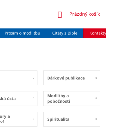
NÁKUPNÍ
Prázdný košík
KOŠÍK
Prosím o modlitbu
Citáty z Bible
Kontakty
Moje 
Dárkové publikace
Modlitby a
ská úcta
pobožnosti
ory a
Spiritualita
ví