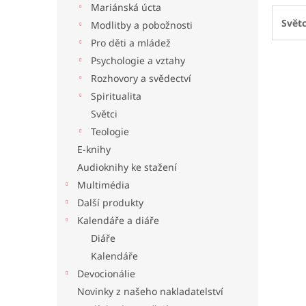
Mariánská úcta
l
Světc
Modlitby a pobožnosti
Pro děti a mládež
Psychologie a vztahy
Rozhovory a svědectví
Spiritualita
Světci
Teologie
E-knihy
Audioknihy ke stažení
Multimédia
Další produkty
Kalendáře a diáře
Diáře
Kalendáře
Devocionálie
Novinky z našeho nakladatelství