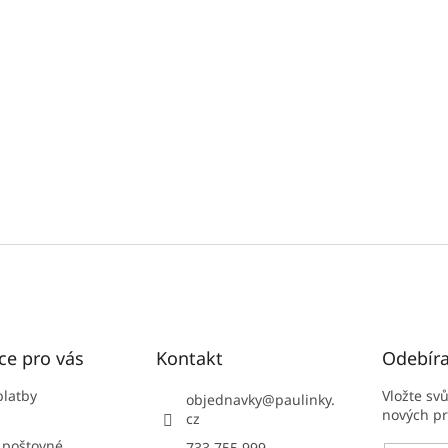
ce pro vás
Kontakt
Odebíra
platby
Vložte sv
objednavky
@
paulinky.
nových p
cz
 poštovné
733 755 999