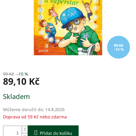
99 Kč
–10 %
99 Kč
–10 %
89,10 Kč
Měrná
Skladem
cena:
Můžeme doručit do:
14.8.2026
Doprava od 59 Kč nebo zdarma
Přidat do košíku