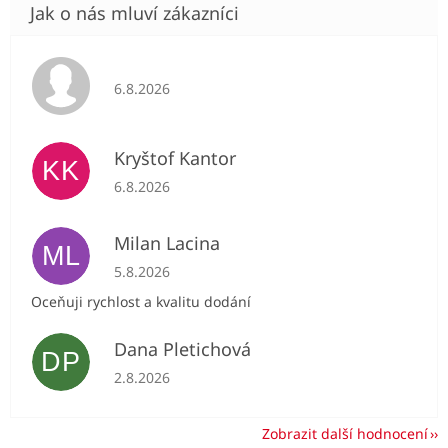
Hodnocení obchodu je 5 z 5 hvězdiček.
6.8.2026
Kryštof Kantor
KK
Hodnocení obchodu je 5 z 5 hvězdiček.
6.8.2026
Milan Lacina
ML
Hodnocení obchodu je 5 z 5 hvězdiček.
5.8.2026
Oceňuji rychlost a kvalitu dodání
Dana Pletichová
DP
Hodnocení obchodu je 5 z 5 hvězdiček.
2.8.2026
Zobrazit další hodnocení