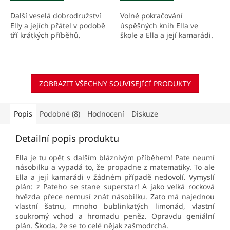
Další veselá dobrodružství
Volné pokračování
Elly a jejích přátel v podobě
úspěšných knih Ella ve
tří krátkých příběhů.
škole a Ella a její kamarádi.
ZOBRAZIT VŠECHNY SOUVISEJÍCÍ PRODUKTY
Popis
Podobné (8)
Hodnocení
Diskuze
Detailní popis produktu
Ella je tu opět s dalším bláznivým příběhem! Pate neumí
násobilku a vypadá to, že propadne z matematiky. To ale
Ella a její kamarádi v žádném případě nedovolí. Vymyslí
plán: z Pateho se stane superstar! A jako velká rocková
hvězda přece nemusí znát násobilku. Zato má najednou
vlastní šatnu, mnoho bublinkatých limonád, vlastní
soukromý vchod a hromadu peněz. Opravdu geniální
plán. Škoda, že se to celé nějak zašmodrchá.