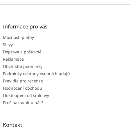
Z
á
p
a
Informace pro vás
t
Možnosti platby
í
Slevy
Doprava a poštovné
Reklamace
Obchodní podmínky
Podmínky ochrany osobních údajů
Pravidla pro recenze
Hodnocení obchodu
Odstoupení od smlouvy
Proč nakoupit u nás?
Kontakt