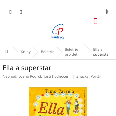
Přejít
na
obsah
NÁKUP
KOŠÍK
Beletrie
Ella a
Domů
Knihy
Beletrie
pro děti
superstar
Ella a superstar
Průměrné
Neohodnoceno
Podrobnosti hodnocení
Značka:
Portál
hodnocení
produktu
je
0,0
z
5
hvězdiček.