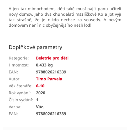
A jen tak mimochodem, děti také musí najít panu učiteli
nový domov. Jeho dva chundelatí mazlíčkové Ko a Jot vyjí
tak strašně, že je nikdo nechce za sousedy. A novým
domovem není nic obyčejnějšího nežli loď!
Doplňkové parametry
Kategorie
:
Beletrie pro děti
Hmotnost
:
0.433 kg
EAN
:
9788026216339
Autor
:
Timo Parvela
Věk čtenáře
:
6-10
Rok vydání
:
2020
Číslo vydání
:
1
Vazba
:
Váz.
EAN
:
9788026216339