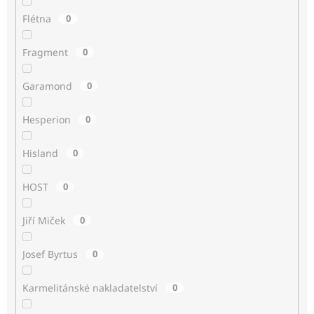
Flétna
0
Fragment
0
Garamond
0
Hesperion
0
Hisland
0
HOST
0
Jiří Miček
0
Josef Byrtus
0
Karmelitánské nakladatelství
0