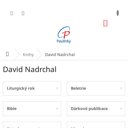
Přejít
na
obsah
NÁKUP
KOŠÍK
Domů
Knihy
David Nadrchal
David Nadrchal
Liturgický rok
Beletrie
Bible
Dárkové publikace