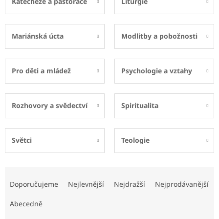
Katecheze a pastorace
Liturgie
Mariánská úcta
Modlitby a pobožnosti
Pro děti a mládež
Psychologie a vztahy
Rozhovory a svědectví
Spiritualita
Světci
Teologie
Ř
a
Doporučujeme
Nejlevnější
Nejdražší
Nejprodávanější
z
e
Abecedně
n