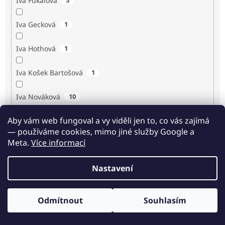
Iva Fukalová
Iva Gecková
1
Iva Hothová
1
Iva Košek Bartošová
1
Iva Nováková
10
Aby vám web fungoval a vy viděli jen to, co vás zajímá
Iva Procházková
1
— používáme cookies, mimo jiné služby Google a
Meta.
Více informací
Ivan Renč
1
Nastavení
Ivan Steiger
1
Ivana Karásková
1
Odmítnout
Souhlasím
Odběr novinek
Jack Frost
1