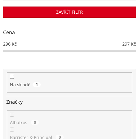
í
p
ZAVŘÍT FILTR
r
o
d
Cena
u
k
296
Kč
297
Kč
t
ů
Na skladě
1
Značky
Albatros
0
Barrister & Principal
0