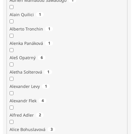
Adrien Mamadou Sawadogo
Alain Quilici
1
Alberto Tronchin
1
Alenka Panáková
1
Aleš Opatrný
6
Aletha Solterová
1
Alexander Levy
1
Alexandr Flek
4
Alfred Adler
2
Alice Bohuslavová
3