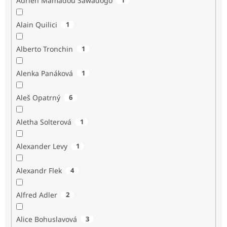
Adrien Mamadou Sawadogo
Alain Quilici
1
Alberto Tronchin
1
Alenka Panáková
1
Aleš Opatrný
6
Aletha Solterová
1
Alexander Levy
1
Alexandr Flek
4
Alfred Adler
2
Alice Bohuslavová
3