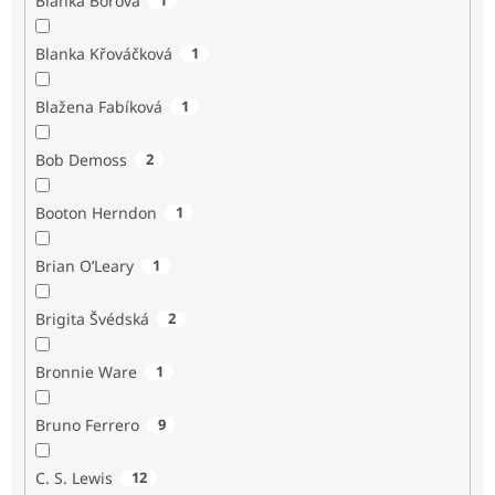
Blanka Borová
Blanka Křováčková
1
Blažena Fabíková
1
Bob Demoss
2
Booton Herndon
1
Brian O’Leary
1
Brigita Švédská
2
Bronnie Ware
1
Bruno Ferrero
9
C. S. Lewis
12