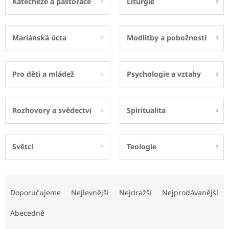
Katecheze a pastorace
Liturgie
Mariánská úcta
Modlitby a pobožnosti
Pro děti a mládež
Psychologie a vztahy
Rozhovory a svědectví
Spiritualita
Světci
Teologie
Ř
a
Doporučujeme
Nejlevnější
Nejdražší
Nejprodávanější
z
e
Abecedně
n