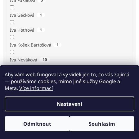
Iva Fukalová
Iva Gecková
1
Iva Hothová
1
Iva Košek Bartošová
1
Iva Nováková
10
Aby vám web fungoval a vy viděli jen to, co vás zajímá
Iva Procházková
1
— používáme cookies, mimo jiné služby Google a
Meta.
Více informací
Ivan Renč
1
Nastavení
Ivan Steiger
1
Ivana Karásková
1
Odmítnout
Souhlasím
Odběr novinek
Jack Frost
1