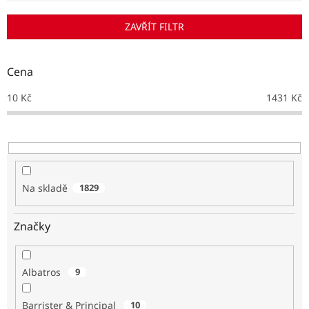
í
p
ZAVŘÍT FILTR
r
o
d
Cena
u
k
10
Kč
1431
Kč
t
ů
Na skladě
1829
Značky
Albatros
9
Barrister & Principal
10