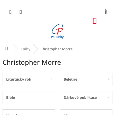
Přejít
na
obsah
NÁKUP
KOŠÍK
Domů
Knihy
Christopher Morre
Christopher Morre
Liturgický rok
Beletrie
Bible
Dárkové publikace