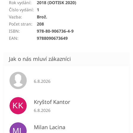
Rok vydání
:
2018 (DOTISK 2020)
Číslo vydání
:
1
Vazba
:
Brož.
Počet stran
:
208
ISBN
:
978-80-906736-4-9
EAN
:
9788090673649
Hodnocení obchodu je 5 z 5 hvězdiček.
6.8.2026
Kryštof Kantor
KK
Hodnocení obchodu je 5 z 5 hvězdiček.
6.8.2026
Milan Lacina
ML