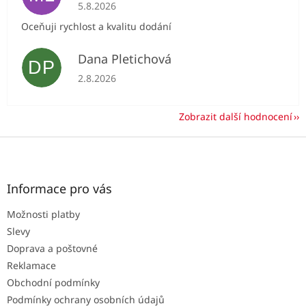
Hodnocení obchodu je 5 z 5 hvězdiček.
5.8.2026
Oceňuji rychlost a kvalitu dodání
Dana Pletichová
DP
Hodnocení obchodu je 5 z 5 hvězdiček.
2.8.2026
Zobrazit další hodnocení
Z
á
p
a
Informace pro vás
t
Možnosti platby
í
Slevy
Doprava a poštovné
Reklamace
Obchodní podmínky
Podmínky ochrany osobních údajů