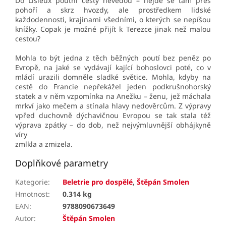
Do Lisieux poutní cesty nevedou – nejde se tam přes
pohoří a skrz hvozdy, ale prostředkem lidské
každodennosti, krajinami všedními, o kterých se nepíšou
knížky. Copak je možné přijít k Terezce jinak než
malou
cestou
?
Mohla to být jedna z těch běžných poutí bez peněz po
Evropě, na jaké se vydávají kající bohoslovci poté, co v
mládí urazili domněle sladké světice. Mohla, kdyby na
cestě do Francie nepřekážel jeden podkrušnohorský
statek a v něm vzpomínka na Anežku – ženu, jež máchala
mrkví jako mečem a stínala hlavy nedověrcům. Z výpravy
vpřed duchovně dýchavičnou Evropou se tak stala též
výprava zpátky – do dob, než nejvýmluvnější obhájkyně
víry
zmlkla a zmizela.
Doplňkové parametry
Kategorie
:
Beletrie pro dospělé
,
Štěpán Smolen
Hmotnost
:
0.314 kg
EAN
:
9788090673649
Autor
:
Štěpán Smolen