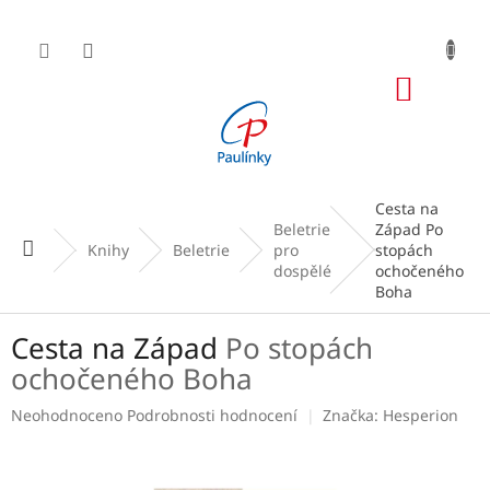
Přejít
na
obsah
NÁKUP
KOŠÍK
Cesta na
Beletrie
Západ
Po
Domů
Knihy
Beletrie
pro
stopách
dospělé
ochočeného
Boha
Cesta na Západ
Po stopách
ochočeného Boha
Průměrné
Neohodnoceno
Podrobnosti hodnocení
Značka:
Hesperion
hodnocení
produktu
je