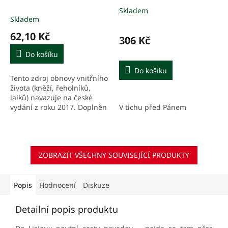
Skladem
Průměrné
Skladem
hodnocení
produktu
62,10 Kč
306 Kč
je
4,2
Do košíku
z
5
Do košíku
Tento zdroj obnovy vnitřního
hvězdiček.
života (kněží, řeholníků,
laiků) navazuje na české
V tichu před Pánem
vydání z roku 2017. Doplněn
o další modlitební texty.
ZOBRAZIT VŠECHNY SOUVISEJÍCÍ PRODUKTY
Popis
Hodnocení
Diskuze
Detailní popis produktu