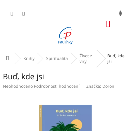
Přejít
na
obsah
NÁKUP
KOŠÍK
Život z
Buď, kde
Domů
Knihy
Spiritualita
víry
jsi
Buď, kde jsi
Průměrné
Neohodnoceno
Podrobnosti hodnocení
Značka:
Doron
hodnocení
produktu
je
0,0
z
5
hvězdiček.