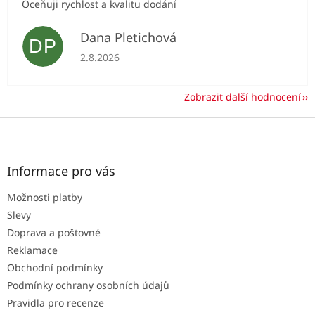
Oceňuji rychlost a kvalitu dodání
Dana Pletichová
DP
Hodnocení obchodu je 5 z 5 hvězdiček.
2.8.2026
Zobrazit další hodnocení
Z
á
p
a
Informace pro vás
t
Možnosti platby
í
Slevy
Doprava a poštovné
Reklamace
Obchodní podmínky
Podmínky ochrany osobních údajů
Pravidla pro recenze