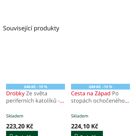
Související produkty
248 Kč
–10 %
249 Kč
–10 %
Drobky
Ze světa
Cesta na Západ
Po
periferních katolíků -
stopách ochočeného
severočeská
Boha
apofthegmata
Skladem
Skladem
223,20 Kč
224,10 Kč