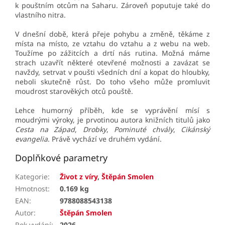
k pouštním otcům na Saharu. Zároveň poputuje také do
vlastního nitra.
V dnešní době, která přeje pohybu a změně, těkáme z
místa na místo, ze vztahu do vztahu a z webu na web.
Toužíme po zážitcích a drtí nás rutina. Možná máme
strach uzavřít některé otevřené možnosti a zavázat se
navždy, setrvat v poušti všedních dní a kopat do hloubky,
neboli skutečně růst. Do toho všeho může promluvit
moudrost starověkých otců pouště.
Lehce humorný příběh, kde se vyprávění mísí s
moudrými výroky, je prvotinou autora knižních titulů jako
Cesta na Západ
,
Drobky
,
Pominuté chvály
,
Cikánský
evangelia
. Právě vychází ve druhém vydání.
Doplňkové parametry
Kategorie
:
Život z víry
,
Štěpán Smolen
Hmotnost
:
0.169 kg
EAN
:
9788088543138
Autor
:
Štěpán Smolen
Rok vydání
:
2026