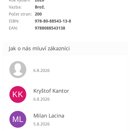
Vazba
:
Brož.
Počet stran
:
200
ISBN
:
978-80-88543-13-8
EAN
:
9788088543138
Hodnocení obchodu je 5 z 5 hvězdiček.
6.8.2026
Kryštof Kantor
KK
Hodnocení obchodu je 5 z 5 hvězdiček.
6.8.2026
Milan Lacina
ML
Hodnocení obchodu je 5 z 5 hvězdiček.
5.8.2026