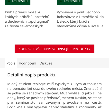
Do košíku
Do košíku
Kniha přináší mozaiku
Vyprávění o pouti jednoho
krátkých příběhů, postřehů
bohoslovce z Litoměřic až do
a duchovních „apoftegmat“
Lisieux, který kráčí s
ze života severočeských
otevřenýma očima a uvažuje
katolíků – kněží, farníků, dětí
o své životní cestě, o církvi, o
i lidí na okraji církve.
současném světě, skrze
realitu s níž se...
ZOBRAZIT VŠECHNY SOUVISEJÍCÍ PRODUKTY
Popis
Hodnocení
Diskuze
Detailní popis produktu
Mladý student teologie míří typickým žlutým autobusem
na pomaturitní sraz do svého rodného města. Znenadání
se potká se záhadným starcem. Muž vyhlížející jako z jiné
doby, který se posléze představí jménem Kasián, se stane
pro seminaristu samozvaným průvodcem na cestě.
Podnikne s ním výpravu napříč staletími a kontinenty, až