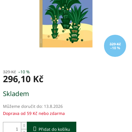
329 Kč
–10 %
329 Kč
–10 %
296,10 Kč
Měrná
Skladem
cena:
Můžeme doručit do:
13.8.2026
Doprava od 59 Kč nebo zdarma
Přidat do košíku