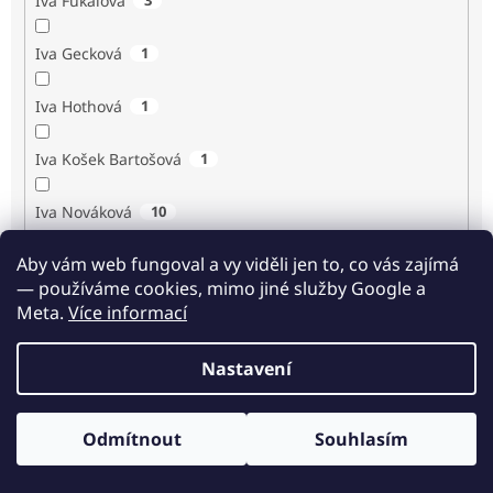
Iva Fukalová
Iva Gecková
1
Iva Hothová
1
Iva Košek Bartošová
1
Iva Nováková
10
Aby vám web fungoval a vy viděli jen to, co vás zajímá
Iva Procházková
1
— používáme cookies, mimo jiné služby Google a
Meta.
Více informací
Ivan Renč
1
Nastavení
Ivan Steiger
1
Ivana Karásková
1
Odmítnout
Souhlasím
Odběr novinek
Jack Frost
1