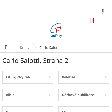
Přejít
na
obsah
NÁKUP
KOŠÍK
Domů
Knihy
Carlo Salotti
Carlo Salotti
, Strana 2
Liturgický rok
Beletrie
Bible
Dárkové publikace