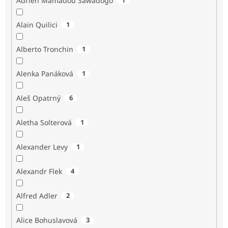
Adrien Mamadou Sawadogo
Alain Quilici
1
Alberto Tronchin
1
Alenka Panáková
1
Aleš Opatrný
6
Aletha Solterová
1
Alexander Levy
1
Alexandr Flek
4
Alfred Adler
2
Alice Bohuslavová
3