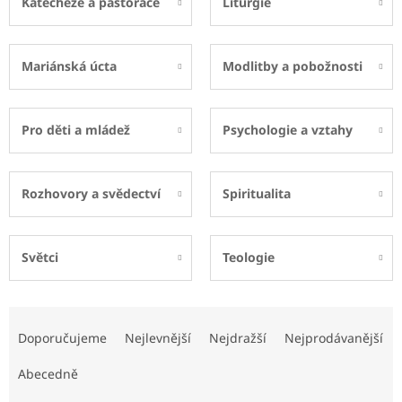
Katecheze a pastorace
Liturgie
Mariánská úcta
Modlitby a pobožnosti
Pro děti a mládež
Psychologie a vztahy
Rozhovory a svědectví
Spiritualita
Světci
Teologie
Ř
a
Doporučujeme
Nejlevnější
Nejdražší
Nejprodávanější
z
e
Abecedně
n