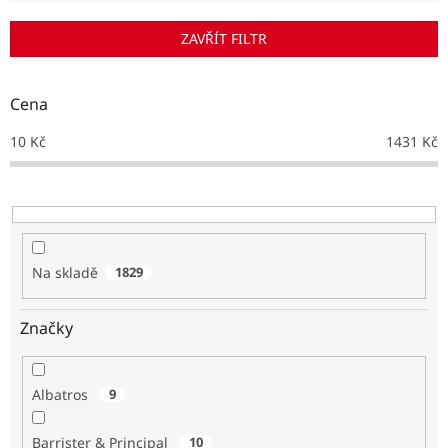
í
p
ZAVŘÍT FILTR
r
o
d
Cena
u
k
10
Kč
1431
Kč
t
ů
Na skladě
1829
Značky
Albatros
9
Barrister & Principal
10