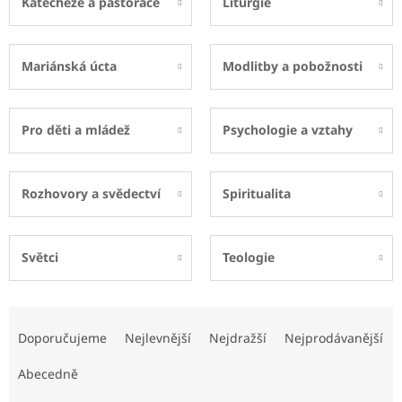
Katecheze a pastorace
Liturgie
Mariánská úcta
Modlitby a pobožnosti
Pro děti a mládež
Psychologie a vztahy
Rozhovory a svědectví
Spiritualita
Světci
Teologie
Ř
a
Doporučujeme
Nejlevnější
Nejdražší
Nejprodávanější
z
e
Abecedně
n