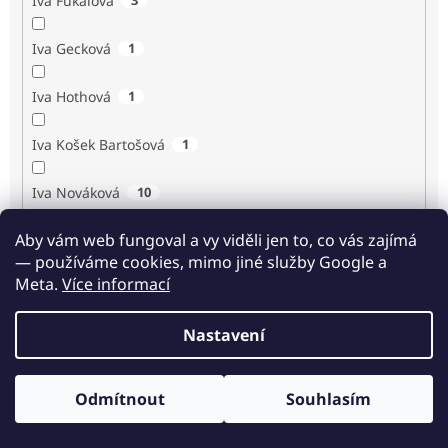
Iva Fukalová
Iva Gecková
1
Iva Hothová
1
Iva Košek Bartošová
1
Iva Nováková
10
Aby vám web fungoval a vy viděli jen to, co vás zajímá
Iva Procházková
1
— používáme cookies, mimo jiné služby Google a
Meta.
Více informací
Ivan Renč
1
Nastavení
Ivan Steiger
1
Ivana Karásková
1
Odmítnout
Souhlasím
Odběr novinek
Jack Frost
1