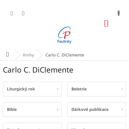
Přejít
na
obsah
NÁKUP
KOŠÍK
Domů
Knihy
Carlo C. DiClemente
Carlo C. DiClemente
Liturgický rok
Beletrie
Bible
Dárkové publikace