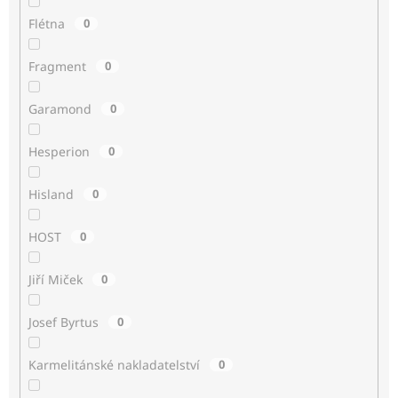
Flétna
0
Fragment
0
Garamond
0
Hesperion
0
Hisland
0
HOST
0
Jiří Miček
0
Josef Byrtus
0
Karmelitánské nakladatelství
0