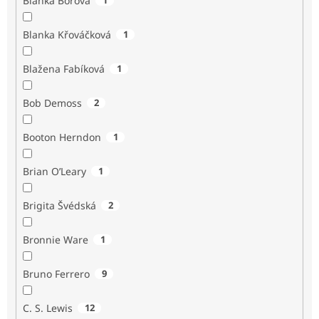
Blanka Borová
Blanka Křováčková
1
Blažena Fabíková
1
Bob Demoss
2
Booton Herndon
1
Brian O’Leary
1
Brigita Švédská
2
Bronnie Ware
1
Bruno Ferrero
9
C. S. Lewis
12