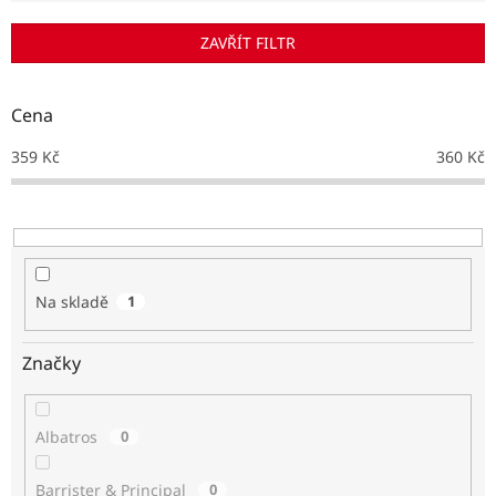
í
p
ZAVŘÍT FILTR
r
o
d
Cena
u
k
359
Kč
360
Kč
t
ů
Na skladě
1
Značky
Albatros
0
Barrister & Principal
0