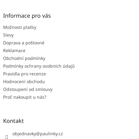
á
p
a
Informace pro vás
t
Možnosti platby
í
Slevy
Doprava a poštovné
Reklamace
Obchodní podmínky
Podmínky ochrany osobních údajů
Pravidla pro recenze
Hodnocení obchodu
Odstoupení od smlouvy
Proč nakoupit u nás?
Kontakt
objednavky
@
paulinky.cz