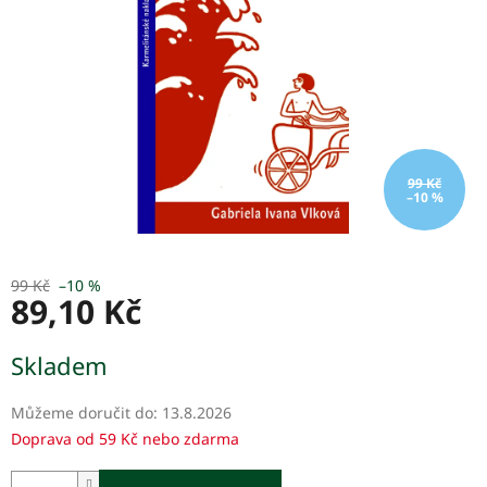
99 Kč
–10 %
99 Kč
–10 %
89,10 Kč
Měrná
Skladem
cena:
Můžeme doručit do:
13.8.2026
Doprava od 59 Kč nebo zdarma