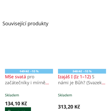
Související produkty
149 Kč
–10 %
348 Kč
–10 %
Mše svatá
pro
Izajáš I (Iz 1–12)
S
začátečníky i mírně
námi je Bůh? (Svazek
pokročilé
23/I)
Skladem
Skladem
134,10 Kč
313,20 Kč