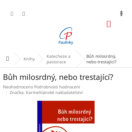
Přejít
na
obsah
NÁKUP
KOŠÍK
Katecheze a
Bůh milosrdný,
Domů
Knihy
pastorace
nebo trestající?
Bůh milosrdný, nebo trestající?
Průměrné
Neohodnoceno
Podrobnosti hodnocení
hodnocení
Značka:
Karmelitánské nakladatelství
produktu
je
0,0
z
5
hvězdiček.