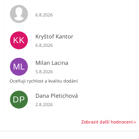
Hodnocení obchodu je 5 z 5 hvězdiček.
6.8.2026
Kryštof Kantor
KK
Hodnocení obchodu je 5 z 5 hvězdiček.
6.8.2026
Milan Lacina
ML
Hodnocení obchodu je 5 z 5 hvězdiček.
5.8.2026
Oceňuji rychlost a kvalitu dodání
Dana Pletichová
DP
Hodnocení obchodu je 5 z 5 hvězdiček.
2.8.2026
Zobrazit další hodnocení
Z