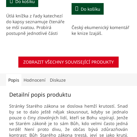
Do košíku
Do košíku
Útlá knížka z řady katechezí
do kapsy seznamuje čtenáře
Český ekumenický komentář
se mší svatou. Probírá
ke knize Izajáš.
postupně jednotlivé části
liturgie tak, jak ji známe z
běžných nedělí v katolických
farnostech....
ZOBRAZIT VŠECHNY SOUVISEJÍCÍ PRODUKTY
Popis
Hodnocení
Diskuze
Detailní popis produktu
Stránky Starého zákona se doslova hemží krutostí. Snad
by se to dalo ještě nějak skousnout, kdyby se jednalo
pouze o činy zlovolných lidí, kteří se Bohu vzpírají. Jenže
ve Starém zákoně je to sám Bůh, kdo velmi často jedná
tvrdě! Není proto divu, že občas bývá zdůrazňován
kontrast: Bůh Starého zákona trestá, jeví se jako krutý,