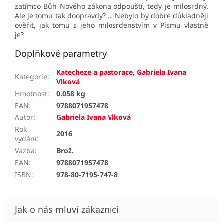
zatímco Bůh Nového zákona odpouští, tedy je milosrdný.
Ale je tomu tak doopravdy? … Nebylo by dobré důkladněji
ověřit, jak tomu s jeho milosrdenstvím v Písmu vlastně
je?
Doplňkové parametry
Katecheze a pastorace
,
Gabriela Ivana
Kategorie
:
Vlková
Hmotnost
:
0.058 kg
EAN
:
9788071957478
Autor
:
Gabriela Ivana Vlková
Rok
2016
vydání
:
Vazba
:
Brož.
EAN
:
9788071957478
ISBN
:
978-80-7195-747-8