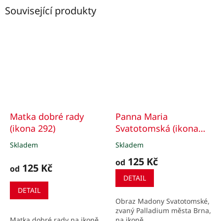
Související produkty
Matka dobré rady
Panna Maria
(ikona 292)
Svatotomská (ikona
019)
opatství Staré
Skladem
Skladem
Průměrné
Průměrné
Brno
hodnocení
hodnocení
125 Kč
od
produktu
produktu
125 Kč
od
je
je
DETAIL
5,0
5,0
DETAIL
z
z
Obraz Madony Svatotomské,
5
5
zvaný Palladium města Brna,
hvězdiček.
hvězdiček.
Matka dobré rady na ikoně.
na ikoně.