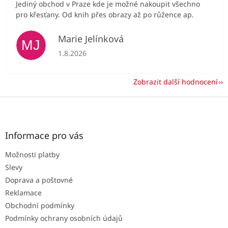
Jediný obchod v Praze kde je možné nakoupit všechno
pro křesťany. Od knih přes obrazy až po růžence ap.
Marie Jelínková
MJ
Hodnocení obchodu je 5 z 5 hvězdiček.
1.8.2026
Zobrazit další hodnocení
Z
á
p
a
Informace pro vás
t
Možnosti platby
í
Slevy
Doprava a poštovné
Reklamace
Obchodní podmínky
Podmínky ochrany osobních údajů