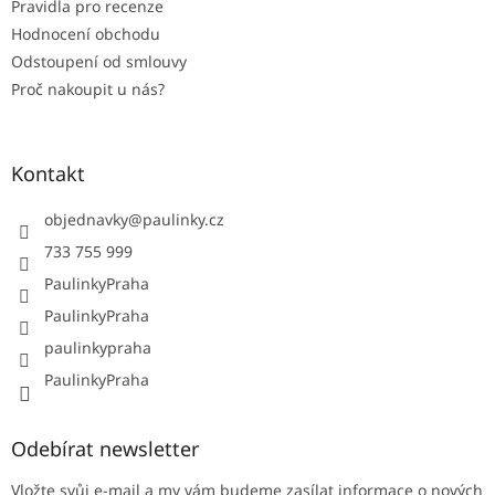
Pravidla pro recenze
Hodnocení obchodu
Odstoupení od smlouvy
Proč nakoupit u nás?
Kontakt
objednavky
@
paulinky.cz
733 755 999
PaulinkyPraha
PaulinkyPraha
paulinkypraha
PaulinkyPraha
Odebírat newsletter
Vložte svůj e-mail a my vám budeme zasílat informace o nových