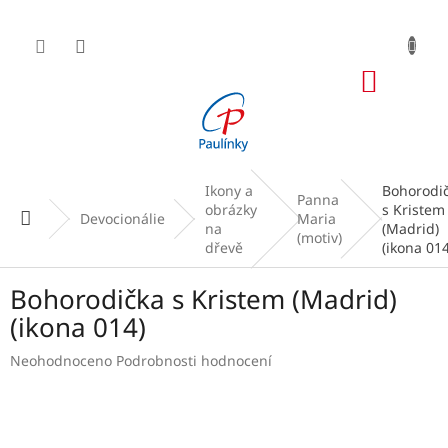
Přejít
na
obsah
NÁKUP
KOŠÍK
Ikony a
Bohorodi
Panna
obrázky
s Kristem
Domů
Devocionálie
Maria
na
(Madrid)
(motiv)
dřevě
(ikona 014
Bohorodička s Kristem (Madrid)
(ikona 014)
Průměrné
Neohodnoceno
Podrobnosti hodnocení
hodnocení
produktu
je
0,0