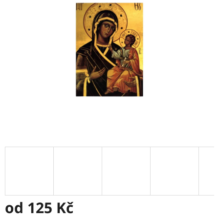
z
5
hvězdiček.
od
125 Kč