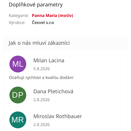
Doplňkové parametry
Kategorie
:
Panna Maria (motiv)
Výrobce
:
Česvel s.r.o
Milan Lacina
ML
Hodnocení obchodu je 5 z 5 hvězdiček.
5.8.2026
Oceňuji rychlost a kvalitu dodání
Dana Pletichová
DP
Hodnocení obchodu je 5 z 5 hvězdiček.
2.8.2026
Miroslav Rothbauer
MR
Hodnocení obchodu je 5 z 5 hvězdiček.
2.8.2026