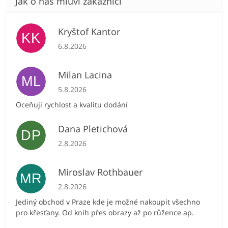
Kryštof Kantor
KK
Hodnocení obchodu je 5 z 5 hvězdiček.
6.8.2026
Milan Lacina
ML
Hodnocení obchodu je 5 z 5 hvězdiček.
5.8.2026
Oceňuji rychlost a kvalitu dodání
Dana Pletichová
DP
Hodnocení obchodu je 5 z 5 hvězdiček.
2.8.2026
Miroslav Rothbauer
MR
Hodnocení obchodu je 5 z 5 hvězdiček.
2.8.2026
Jediný obchod v Praze kde je možné nakoupit všechno
pro křesťany. Od knih přes obrazy až po růžence ap.