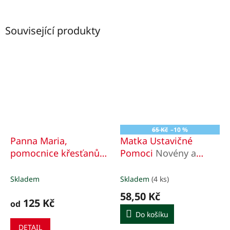
Související produkty
65 Kč
–10 %
Panna Maria,
Matka Ustavičné
pomocnice křesťanů
Pomoci
Novény a
(ikona 326)
modlitby
Skladem
Skladem
(4 ks)
58,50 Kč
125 Kč
od
Do košíku
DETAIL