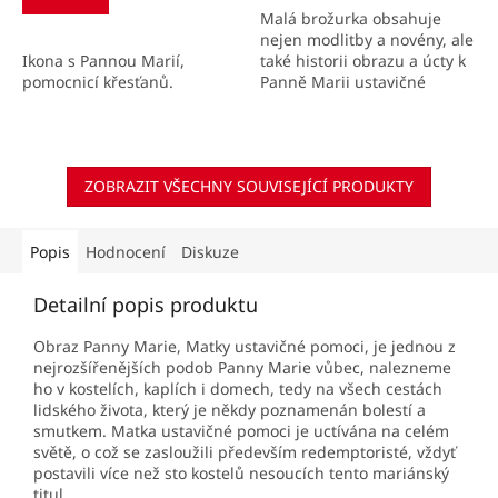
Malá brožurka obsahuje
nejen modlitby a novény, ale
Ikona s Pannou Marií,
také historii obrazu a úcty k
pomocnicí křesťanů.
Panně Marii ustavičné
pomoci.
ZOBRAZIT VŠECHNY SOUVISEJÍCÍ PRODUKTY
Popis
Hodnocení
Diskuze
Detailní popis produktu
Obraz Panny Marie, Matky ustavičné pomoci, je jednou z
nejrozšířenějších podob Panny Marie vůbec, nalezneme
ho v kostelích, kaplích i domech, tedy na všech cestách
lidského života, který je někdy poznamenán bolestí a
smutkem. Matka ustavičné pomoci je uctívána na celém
světě, o což se zasloužili především redemptoristé, vždyť
postavili více než sto kostelů nesoucích tento mariánský
titul.