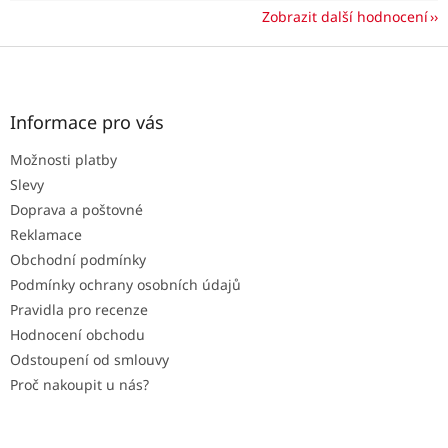
Zobrazit další hodnocení
Z
á
p
a
Informace pro vás
t
Možnosti platby
í
Slevy
Doprava a poštovné
Reklamace
Obchodní podmínky
Podmínky ochrany osobních údajů
Pravidla pro recenze
Hodnocení obchodu
Odstoupení od smlouvy
Proč nakoupit u nás?