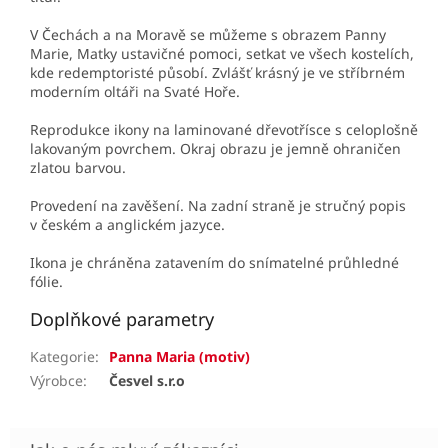
V Čechách a na Moravě se můžeme s obrazem Panny
Marie, Matky ustavičné pomoci, setkat ve všech kostelích,
kd
e redemptoristé působí. Zvlášť krásný je ve stříbrném
moderním oltáři na Svaté Hoře.
Reprodukce ikony na laminované dřevotřísce s celoplošně
lakovaným povrchem. Okraj obrazu je jemně ohraničen
zlatou barvou.
Provedení na zavěšení. Na zadní straně je stručný popis
v českém a anglickém jazyce.
Ikona je chráněna zatavením do snímatelné průhledné
fólie.
Doplňkové parametry
Kategorie
:
Panna Maria (motiv)
Výrobce
:
Česvel s.r.o