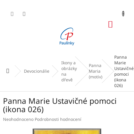
Přejít
na
obsah
NÁKUP
KOŠÍK
Panna
Ikony a
Marie
Panna
obrázky
Ustavičné
Domů
Devocionálie
Maria
na
pomoci
(motiv)
dřevě
(ikona
026)
Panna Marie Ustavičné pomoci
(ikona 026)
Průměrné
Neohodnoceno
Podrobnosti hodnocení
hodnocení
produktu