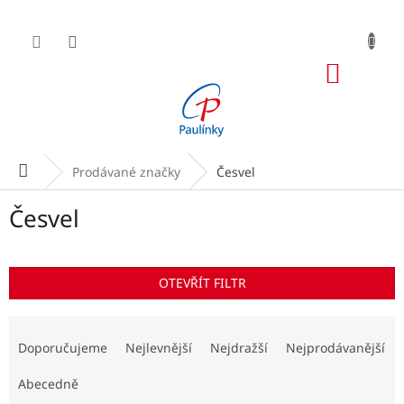
Přejít
na
obsah
NÁKUP
KOŠÍK
Domů
Prodávané značky
Česvel
Česvel
OTEVŘÍT FILTR
Ř
a
Doporučujeme
Nejlevnější
Nejdražší
Nejprodávanější
z
e
Abecedně