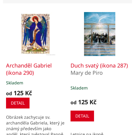
n
í
V
p
ý
r
p
o
i
d
s
u
p
k
r
t
o
ů
d
Archanděl Gabriel
Duch svatý (ikona 287)
u
(ikona 290)
Mary de Piro
k
Skladem
Průměrné
t
Skladem
hodnocení
ů
125 Kč
od
produktu
je
125 Kč
od
DETAIL
5,0
z
DETAIL
Obrázek zachycuje sv.
5
archanděla Gabriela, který je
hvězdiček.
známý především jako
Letnice na ikoně
anděl, který zvěstoval Panně