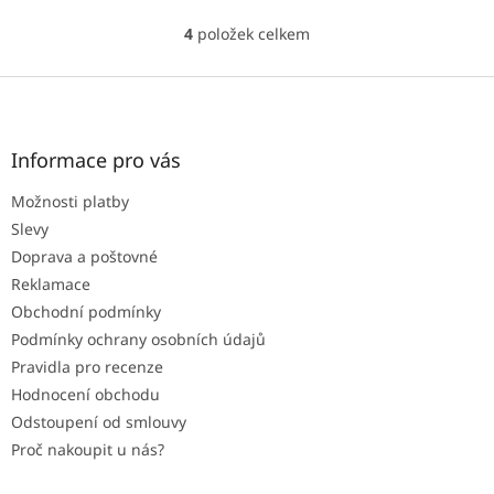
4
položek celkem
O
v
l
Z
á
á
d
p
a
a
Informace pro vás
c
t
í
Možnosti platby
í
p
r
Slevy
v
Doprava a poštovné
k
Reklamace
y
Obchodní podmínky
v
ý
Podmínky ochrany osobních údajů
p
Pravidla pro recenze
i
Hodnocení obchodu
s
u
Odstoupení od smlouvy
Proč nakoupit u nás?