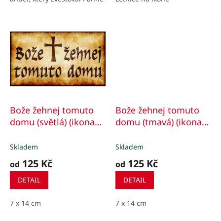
Marii, že počne a porodí
syna a dá mu jméno Ježíš.
Bože žehnej tomuto
Bože žehnej tomuto
domu (světlá) (ikona
domu (tmavá) (ikona
391)
Požehnání domu -
392)
Požehnání domu -
Pergamen
Dřevo
Skladem
Skladem
125 Kč
125 Kč
od
od
DETAIL
DETAIL
7 x 14 cm
7 x 14 cm