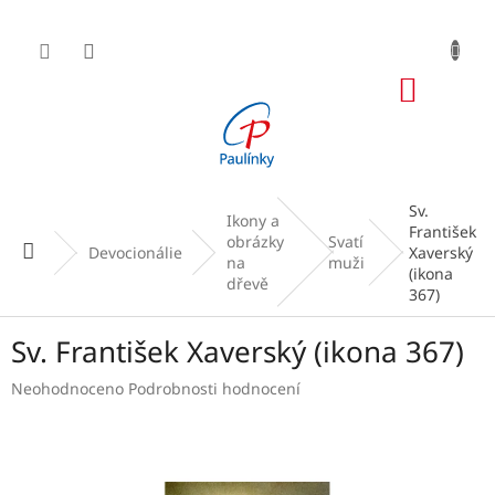
Přejít
na
obsah
NÁKUP
KOŠÍK
Sv.
Ikony a
František
obrázky
Svatí
Domů
Devocionálie
Xaverský
na
muži
(ikona
dřevě
367)
Sv. František Xaverský (ikona 367)
Průměrné
Neohodnoceno
Podrobnosti hodnocení
hodnocení
produktu
je
0,0
z