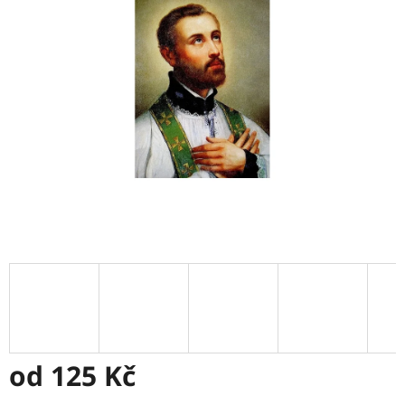
5
hvězdiček.
od
125 Kč