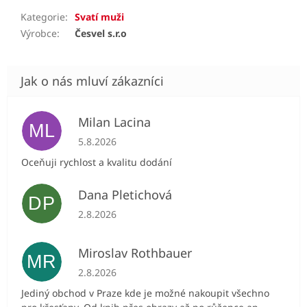
Kategorie
:
Svatí muži
Výrobce
:
Česvel s.r.o
Milan Lacina
ML
Hodnocení obchodu je 5 z 5 hvězdiček.
5.8.2026
Oceňuji rychlost a kvalitu dodání
Dana Pletichová
DP
Hodnocení obchodu je 5 z 5 hvězdiček.
2.8.2026
Miroslav Rothbauer
MR
Hodnocení obchodu je 5 z 5 hvězdiček.
2.8.2026
Jediný obchod v Praze kde je možné nakoupit všechno