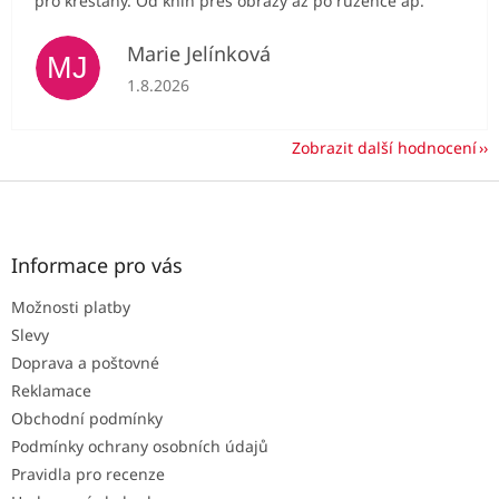
pro křesťany. Od knih přes obrazy až po růžence ap.
Marie Jelínková
MJ
Hodnocení obchodu je 5 z 5 hvězdiček.
1.8.2026
Zobrazit další hodnocení
Z
á
p
a
Informace pro vás
t
Možnosti platby
í
Slevy
Doprava a poštovné
Reklamace
Obchodní podmínky
Podmínky ochrany osobních údajů
Pravidla pro recenze